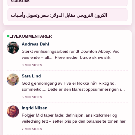
statistikk
الكرون النرويجي مقابل الدولار: سعر وتحويل وأسباب
LIVEKOMMENTARER
Andreas Dahl
Sterkt verifiseringsarbeid rundt Downton Abbey: Ved
veis ende – alt.... Flere medier burde skrive slik.
3 MIN SIDEN
Sara Lind
God gjennomgang av Hva er klokka nå? Riktig tid,
sommertid.... Dette er den klarest oppsummeringen i
dag.
5 MIN SIDEN
Ingrid Nilsen
Folgjer Mid taper fade: definisjon, ansiktsformer og
veiledning tett – setter pris pa den balanserte tonen her.
7 MIN SIDEN