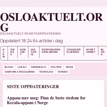
FRI, AUG 7
KVELDSUTGAVE
NORSK
OM OSS
KONTAKT
HISTORIE
OSLOAKTUELT.OR
G
OSLOAKTUELT NYHETSOPPDATERING
Oppdatert 18:24
64 artikler i dag
H
OM
KON
HIS
PERSONVERN
COOKIEER
NYHET
BL
J
OS
TAK
TOR
ERKLÆRING
KLÆRING
SBREV
OG
E
S
T
IE
G
M
BLOGG
LOKALT
NÆRINGSLIV
POLITIKK
REISE
SAMFUNN & REGULERING
TEKNOLOGI
VERDEN
SISTE OPPDATERINGER
Appam nær meg: Finn de beste stedene for
Kerala-appam i Norge