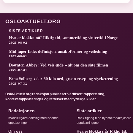
OSLOAKTUELT.ORG
SISTE ARTIKLER
Hva er klokka nå? Riktig tid, sommertid og vintertid i Norge
2026-08-02
Mid taper fade: definisjon, ansiktsformer og veiledning
2026-08-01
Downton Abbey: Ved veis ende – alt om den siste filmen
2026-07-31
Erna Solberg vekt: 30 kilo ned, grønn resept og styrketrening
2026-07-31
OsloAktuelt.org redaksjon publiserer verifisert rapportering,
kontekstoppdateringer og rettelser med tydelige kilder.
Redaksjonen
Siste artikler
Kveldsutgave dekning med lopende
Rask tilgang til de nyeste redaksjonelle
oppdateringer.
oppdateringene.
Om oss
Hva er klokka nå? Riktig tid,