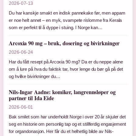
2026-07-13
Du har kanskje smakt en indisk pannekake før, men appam
er noe helt annet – en myk, svampete rislomme fra Kerala
som er perfekt til å dyppe i stuing. I Norge kan…
Arcoxia 90 mg – bruk, dosering og bivirkninger
2026-06-24
Har du fått resept på Arcoxia 90 mg? Da er du neppe alene
om å lure på hva du faktisk tar, hvor lenge du bør gå på det
og hvilke bivirkninger du…
Nils-Ingar Aadne: komiker, langrennsløper og
partner til Ida Eide
2026-06-01
Bak smilet som har underholdt Norge i over 20 år skjuler det
seg en historie om personlig tap og et stillferdig engasjement
for organdonasjon. Her får du et helhetlig bilde av Nils-