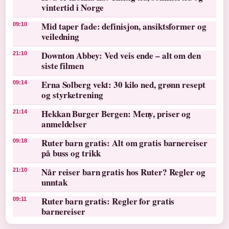
vintertid i Norge
Mid taper fade: definisjon, ansiktsformer og
09:10
veiledning
Downton Abbey: Ved veis ende – alt om den
21:10
siste filmen
Erna Solberg vekt: 30 kilo ned, grønn resept
09:14
og styrketrening
Hekkan Burger Bergen: Meny, priser og
21:14
anmeldelser
Ruter barn gratis: Alt om gratis barnereiser
09:18
på buss og trikk
Når reiser barn gratis hos Ruter? Regler og
21:10
unntak
Ruter barn gratis: Regler for gratis
09:11
barnereiser