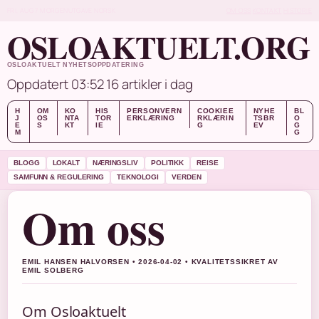
FRI, AUG 7
MORGENUTGAVE
NORSK
OM OSS
KONTAKT
HISTORIE
OSLOAKTUELT.ORG
OSLOAKTUELT NYHETSOPPDATERING
Oppdatert 03:52
16 artikler i dag
H
OM
KO
HIS
PERSONVERN
COOKIEE
NYHE
BL
J
OS
NTA
TOR
ERKLÆRING
RKLÆRIN
TSBR
O
E
S
KT
IE
G
EV
G
M
G
BLOGG
LOKALT
NÆRINGSLIV
POLITIKK
REISE
SAMFUNN & REGULERING
TEKNOLOGI
VERDEN
Om oss
EMIL HANSEN HALVORSEN • 2026-04-02 • KVALITETSSIKRET AV
EMIL SOLBERG
Om Osloaktuelt