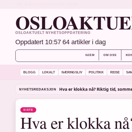
THU, AUG 6
MORGENUTGAVE
NORSK
OSLOAKTUE
OSLOAKTUELT NYHETSOPPDATERING
Oppdatert 10:57
64 artikler i dag
HJEM
OM OSS
KO
BLOGG
LOKALT
NÆRINGSLIV
POLITIKK
REISE
SA
NYHETSREDAKSJON
SISTE
Hva er klokka nå?