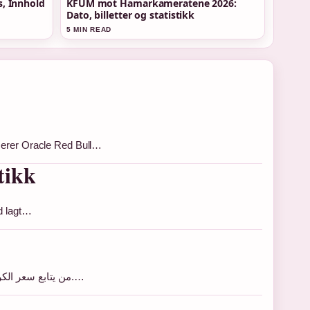
s, Innhold
KFUM mot Hamarkameratene 2026:
Dato, billetter og statistikk
5 MIN READ
nserer Oracle Red Bull…
tikk
id lagt…
من يتابع سعر الكرون النرويجي مقابل الدولار في الأشهر الأخيرة لاحظ شيئاً غير مألوف: العملة التي طالما اعتُبرت قوية بفضل النفط تخسر أرضها باستمرار.…