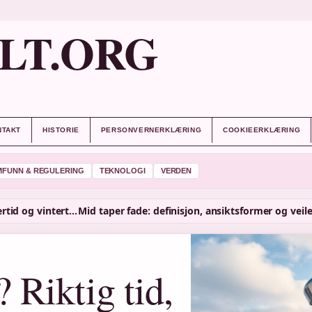
LT.ORG
NTAKT
HISTORIE
PERSONVERNERKLÆRING
COOKIEERKLÆRING
MFUNN & REGULERING
TEKNOLOGI
VERDEN
Hva er klokka nå? Riktig tid, sommertid og vintertid i Norge
 Riktig tid,