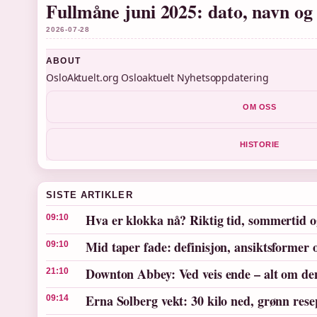
Fullmåne juni 2025: dato, navn og 
2026-07-28
ABOUT
OsloAktuelt.org Osloaktuelt Nyhetsoppdatering
OM OSS
HISTORIE
SISTE ARTIKLER
Hva er klokka nå? Riktig tid, sommertid og
09:10
Mid taper fade: definisjon, ansiktsformer 
09:10
Downton Abbey: Ved veis ende – alt om den
21:10
Erna Solberg vekt: 30 kilo ned, grønn rese
09:14