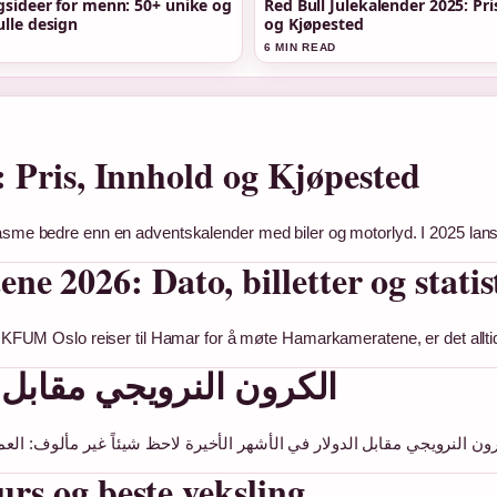
gsideer for menn: 50+ unike og
Red Bull Julekalender 2025: Pri
lle design
og Kjøpested
6 MIN READ
 Pris, Innhold og Kjøpested
siasme bedre enn en adventskalender med biler og motorlyd. I 2025 la
2026: Dato, billetter og statis
år KFUM Oslo reiser til Hamar for å møte Hamarkameratene, er det allt
الكرون النرويجي مقابل 
rs og beste veksling