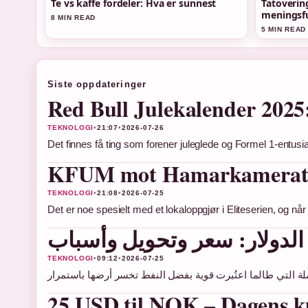
Te vs kaffe fordeler: Hva er sunnest
Tatoverin
meningsfu
8 MIN READ
5 MIN READ
Siste oppdateringer
Red Bull Julekalender 2025:
TEKNOLOGI
•
21:07
•
2026-07-26
Det finnes få ting som forener juleglede og Formel 1-entu
KFUM mot Hamarkameratene 
TEKNOLOGI
•
21:08
•
2026-07-25
Det er noe spesielt med et lokaloppgjør i Eliteserien, og n
الدولار: سعر وتحويل وأسباب
TEKNOLOGI
•
09:12
•
2026-07-25
25 USD til NOK – Dagens ku