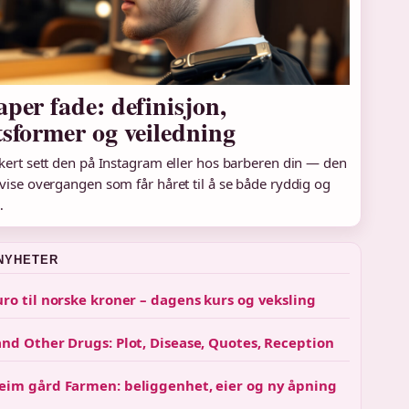
per fade: definisjon,
tsformer og veiledning
kert sett den på Instagram eller hos barberen din — den
vise overgangen som får håret til å se både ryddig og
…
NYHETER
uro til norske kroner – dagens kurs og veksling
and Other Drugs: Plot, Disease, Quotes, Reception
eim gård Farmen: beliggenhet, eier og ny åpning