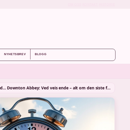
OM OSS
KONTAKT
HISTORIE
NYHETSBREV
BLOGG
Mid taper fade: definisjon, ansiktsformer og veiledning
Downton Abbey: Ved veis ende – alt om den siste filmen