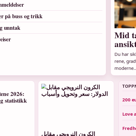
nmeldelser
er på buss og trikk
og unntak
Mid ta
eiser
ansik
Du har sik
rene, grad
moderne
TOPP
200 e
Love 
Fredh
الكرون النرويجي مقابل