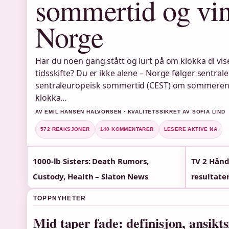
sommertid og vint
Norge
Har du noen gang stått og lurt på om klokka di viser 
tidsskifte? Du er ikke alene – Norge følger sentral
sentraleuropeisk sommertid (CEST) om sommeren,
klokka…
AV EMIL HANSEN HALVORSEN · KVALITETSSIKRET AV SOFIA LIND
572 REAKSJONER
140 KOMMENTARER
LESERE AKTIVE NA
1000-lb Sisters: Death Rumors,
TV 2 Hånd
Custody, Health – Slaton News
resultate
TOPPNYHETER
Mid taper fade: definisjon, ansikt