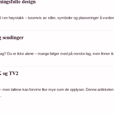
ingsfulle design
ål i en høystakk – tusenvis av stiler, symboler og plasseringer å vurder
g sendinger
ag? Du er ikke alene – mange følger med på norske lag, men finner i
RK og TV2
– men tallene kan forvirre like mye som de opplyser. Denne artikkelen
…