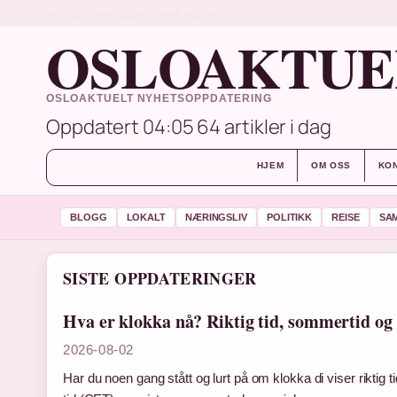
SAT, AUG 8
MORGENUTGAVE
NORSK
OSLOAKTUE
OSLOAKTUELT NYHETSOPPDATERING
Oppdatert 04:05
64 artikler i dag
HJEM
OM OSS
KO
BLOGG
LOKALT
NÆRINGSLIV
POLITIKK
REISE
SA
SISTE OPPDATERINGER
Hva er klokka nå? Riktig tid, sommertid og 
2026-08-02
Har du noen gang stått og lurt på om klokka di viser riktig t