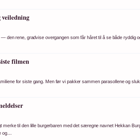
 veiledning
n — den rene, gradvise overgangen som får håret til å se både ryddig o
iste filmen
miliene for siste gang. Men før vi pakker sammen parasollene og slu
meldelser
gt merke til den lille burgerbaren med det særegne navnet Hekkan Burg
ne og…