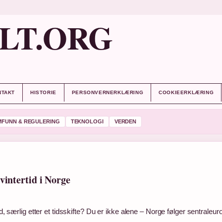
LT.ORG
NTAKT
HISTORIE
PERSONVERNERKLÆRING
COOKIEERKLÆRING
MFUNN & REGULERING
TEKNOLOGI
VERDEN
vintertid i Norge
id, særlig etter et tidsskifte? Du er ikke alene – Norge følger sentraleur