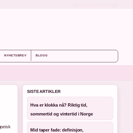
OM OSS
KONTAKT
HISTORIE
NYHETSBREV
BLOGG
SISTE ARTIKLER
Hva er klokka nå? Riktig tid,
sommertid og vintertid i Norge
opeisk
Mid taper fade: definisjon,