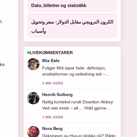
Dato, billetter og statistikk
e.
الكرون النرويجي مقابل الدولار: سعر وتحويل
وأسباب
LIVEKOMMENTARER
Mia Eide
kke
Folgjer Mid taper fade: definisjon,
ansiktsformer og veiledning tett –
setter pris pa den balanserte tonen
5 MIN SIDEN
her.
Henrik Solberg
Nyttig kontekst rundt Downton Abbey:
Ved veis ende – alt.... Hold gjerne
denne livestrengen oppdatert.
7 MIN SIDEN
Nora Berg
Dekningen av Hva er klokka nå? Riktig