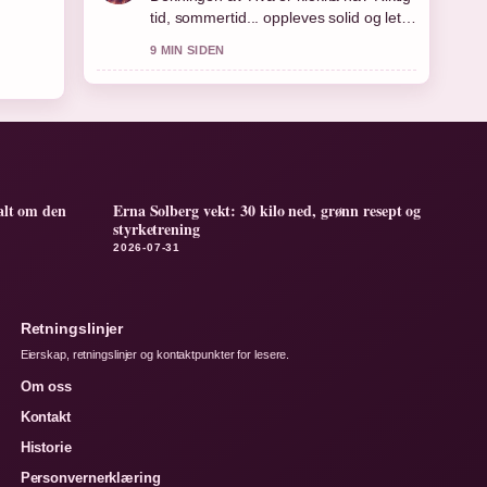
tid, sommertid... oppleves solid og lett
a folge.
9 MIN SIDEN
alt om den
Erna Solberg vekt: 30 kilo ned, grønn resept og
styrketrening
2026-07-31
Retningslinjer
Eierskap, retningslinjer og kontaktpunkter for lesere.
Om oss
Kontakt
Historie
Personvernerklæring