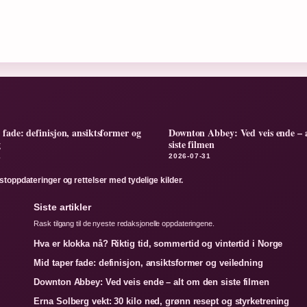
 fade: definisjon, ansiktsformer og
Downton Abbey: Ved veis ende – 
g
siste filmen
1
2026-07-31
stoppdateringer og rettelser med tydelige kilder.
Siste artikler
Rask tilgang til de nyeste redaksjonelle oppdateringene.
Hva er klokka nå? Riktig tid, sommertid og vintertid i Norge
Mid taper fade: definisjon, ansiktsformer og veiledning
Downton Abbey: Ved veis ende – alt om den siste filmen
Erna Solberg vekt: 30 kilo ned, grønn resept og styrketrening