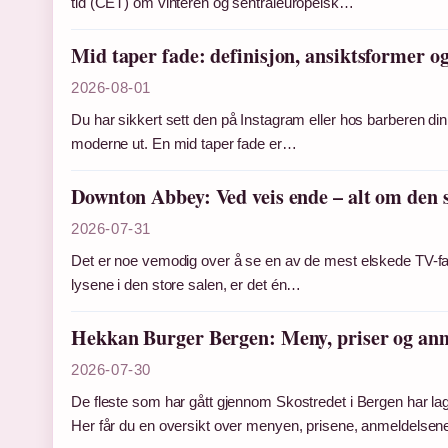
tid (CET) om vinteren og sentraleuropeisk…
Mid taper fade: definisjon, ansiktsformer og
2026-08-01
Du har sikkert sett den på Instagram eller hos barberen di
moderne ut. En mid taper fade er…
Downton Abbey: Ved veis ende – alt om den s
2026-07-31
Det er noe vemodig over å se en av de mest elskede TV-fa
lysene i den store salen, er det én…
Hekkan Burger Bergen: Meny, priser og an
2026-07-30
De fleste som har gått gjennom Skostredet i Bergen har la
Her får du en oversikt over menyen, prisene, anmeldelse