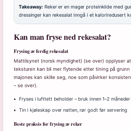
Takeaway:
Reker er en mager proteinkilde med guns
dressinger kan rekesalat inngå i et kaloriredusert k
Kan man fryse ned rekesalat?
Frysing av ferdig rekesalat
Mattilsynet (norsk myndighet) (se over) opplyser at
teksturen kan bli mer flytende etter tining på grun
majones kan skille seg, noe som påvirker konsisten
– se over).
Fryses i lufttett beholder – bruk innen 1–2 måneder 
Tin i kjøleskap over natten, rør godt før servering
Beste praksis for frysing av reker