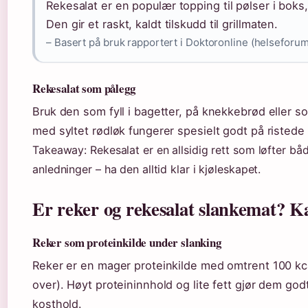
Rekesalat er en populær topping til pølser i bok
Den gir et raskt, kaldt tilskudd til grillmaten.
– Basert på bruk rapportert i Doktoronline (helseforum
Rekesalat som pålegg
Bruk den som fyll i bagetter, på knekkebrød eller so
med syltet rødløk fungerer spesielt godt på ristede
Takeaway: Rekesalat er en allsidig rett som løfter b
anledninger – ha den alltid klar i kjøleskapet.
Er reker og rekesalat slankemat? Ka
Reker som proteinkilde under slanking
Reker er en mager proteinkilde med omtrent 100 kca
over). Høyt proteininnhold og lite fett gjør dem godt
kosthold.