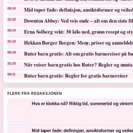
Mid taper fade: definisjon, ansiktsformer og veile
09:10
Downton Abbey: Ved veis ende – alt om den siste f
21:10
Erna Solberg vekt: 30 kilo ned, grønn resept og st
09:14
Hekkan Burger Bergen: Meny, priser og anmeldel
21:14
Ruter barn gratis: Alt om gratis barnereiser på bu
09:18
Når reiser barn gratis hos Ruter? Regler og unnt
21:10
Ruter barn gratis: Regler for gratis barnereiser
09:11
FLERE FRA REDAKSJONEN
Hva er klokka nå? Riktig tid, sommertid og vintert
Mid taper fade: definisjon, ansiktsformer og veil