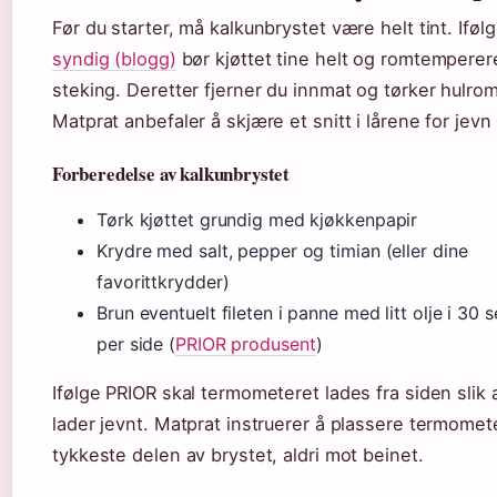
Før du starter, må kalkunbrystet være helt tint. Iføl
syndig (blogg)
bør kjøttet tine helt og romtemperer
steking. Deretter fjerner du innmat og tørker hulro
Matprat anbefaler å skjære et snitt i lårene for jevn
Forberedelse av kalkunbrystet
Tørk kjøttet grundig med kjøkkenpapir
Krydre med salt, pepper og timian (eller dine
favorittkrydder)
Brun eventuelt fileten i panne med litt olje i 30 
per side (
PRIOR produsent
)
Ifølge PRIOR skal termometeret lades fra siden slik 
lader jevnt. Matprat instruerer å plassere termomet
tykkeste delen av brystet, aldri mot beinet.