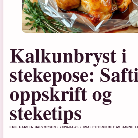
Kalkunbryst i
stekepose: Saft
oppskrift og
steketips
EMIL HANSEN HALVORSEN • 2026-04-25 • KVALITETSSIKRET AV HANNE 