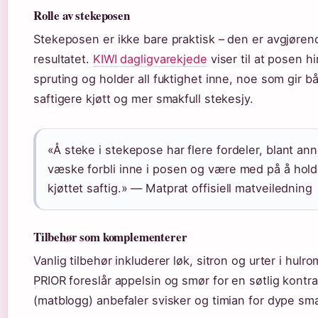
Rolle av stekeposen
Stekeposen er ikke bare praktisk – den er avgjøren
resultatet.
KIWI dagligvarekjede
viser til at posen h
spruting og holder all fuktighet inne, noe som gir b
saftigere kjøtt og mer smakfull stekesjy.
«Å steke i stekepose har flere fordeler, blant annet
væske forbli inne i posen og være med på å hol
kjøttet saftig.» — Matprat offisiell matveiledning
Tilbehør som komplementerer
Vanlig tilbehør inkluderer løk, sitron og urter i hulr
PRIOR foreslår appelsin og smør for en søtlig kontra
(matblogg) anbefaler svisker og timian for dype sm