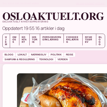
THU, AUG 6
KVELDSUTGAVE
NORSK
OM OSS
KONTAKT
HISTORIE
OSLOAKTUELT.ORG
OSLOAKTUELT NYHETSOPPDATERING
Oppdatert 19:55
16 artikler i dag
H
OM
KO
HIS
PERSONVERN
COOKIEE
NYHE
BL
J
OS
NTA
TOR
ERKLÆRING
RKLÆRIN
TSBR
O
E
S
KT
IE
G
EV
G
M
G
BLOGG
LOKALT
NÆRINGSLIV
POLITIKK
REISE
SAMFUNN & REGULERING
TEKNOLOGI
VERDEN