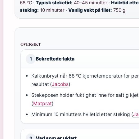
68 °C ·
Typisk steketid:
40–45 minutter ·
Hviletid ette
steking:
10 minutter ·
Vanlig vekt på filet:
750 g
OVERSIKT
Bekreftede fakta
1
Kalkunbryst når 68 °C kjernetemperatur for pe
resultat (
Jacobs
)
Stekeposen holder fuktighet inne for saftig kjøt
(
Matprat
)
Minimum 10 minutters hviletid etter steking (
Ja
Vad som er uklart
2