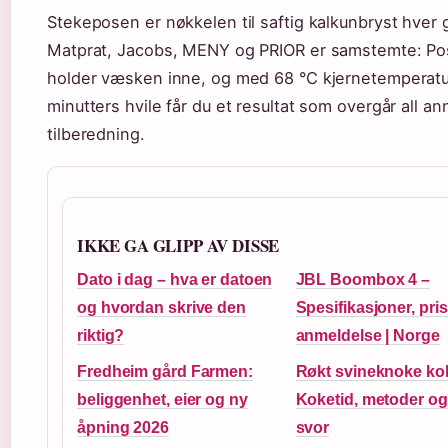
Stekeposen er nøkkelen til saftig kalkunbryst hver 
Matprat, Jacobs, MENY og PRIOR er samstemte: P
holder væsken inne, og med 68 °C kjernetemperatu
minutters hvile får du et resultat som overgår all a
tilberedning.
IKKE GA GLIPP AV DISSE
Dato i dag – hva er datoen
JBL Boombox 4 –
og hvordan skrive den
Spesifikasjoner, pri
riktig?
anmeldelse | Norge
Fredheim gård Farmen:
Røkt svineknoke kok
beliggenhet, eier og ny
Koketid, metoder og
åpning 2026
svor