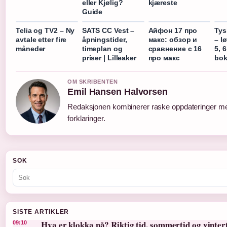
eller Kjølig?
kjæreste
Guide
Telia og TV2 – Ny
SATS CC Vest –
Айфон 17 про
Tys
avtale etter fire
åpningstider,
макс: обзор и
– l
måneder
timeplan og
сравнение с 16
5, 
priser | Lilleaker
про макс
bok
OM SKRIBENTEN
Emil Hansen Halvorsen
Redaksjonen kombinerer raske oppdateringer me
forklaringer.
SOK
SISTE ARTIKLER
Hva er klokka nå? Riktig tid, sommertid og vinter
09:10