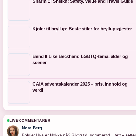
Sharm El Sheikh: Safety, Value and Travel Guide
Kjoler til bryllup: Beste stiler for bryllupsgjester
Bend It Like Beckham: LGBTQ-tema, alder og
scener
CAIA adventskalender 2025 – pris, innhold og
verdi
LIVEKOMMENTARER
Nora Berg
Folgjer Hva er klokka nå? Riktig tid, sommertid... tett – sette