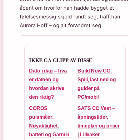
åpent om hvorfor han hadde bygget et
følelsesmessig skjold rundt seg, traff han
Aurora Hoff – og alt forandret seg.
IKKE GA GLIPP AV DISSE
Dato i dag – hva
Build Now GG:
er datoen og
Spill, last ned og
hvordan skrive
guider på
den riktig?
PC/mobil
COROS
SATS CC Vest –
pulsmåler:
åpningstider,
Nøyaktighet,
timeplan og priser
batteri og Garmin-
| Lilleaker