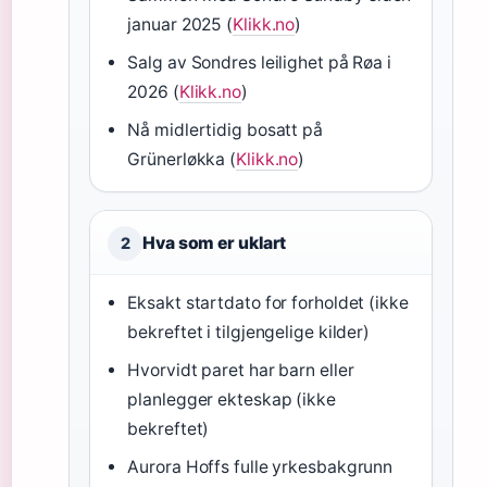
januar 2025 (
Klikk.no
)
Salg av Sondres leilighet på Røa i
2026 (
Klikk.no
)
Nå midlertidig bosatt på
Grünerløkka (
Klikk.no
)
Hva som er uklart
2
Eksakt startdato for forholdet (ikke
bekreftet i tilgjengelige kilder)
Hvorvidt paret har barn eller
planlegger ekteskap (ikke
bekreftet)
Aurora Hoffs fulle yrkesbakgrunn