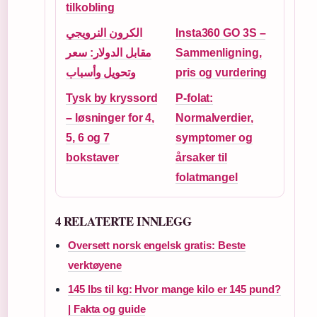
tilkobling
الكرون النرويجي
Insta360 GO 3S –
مقابل الدولار: سعر
Sammenligning,
وتحويل وأسباب
pris og vurdering
Tysk by kryssord
P-folat:
– løsninger for 4,
Normalverdier,
5, 6 og 7
symptomer og
bokstaver
årsaker til
folatmangel
4 RELATERTE INNLEGG
Oversett norsk engelsk gratis: Beste
verktøyene
145 lbs til kg: Hvor mange kilo er 145 pund?
| Fakta og guide