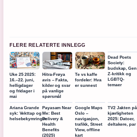
FLERE RELATERTE INNLEGG
Dead Poets
Society:
budskap, Gen
Z-kritikk og
Uke 25 2025:
Hitra-Frøya
Te vs kaffe
LGBTQ-
16.–22. juni,
avis – Fakta,
fordeler: Hva
temaer
helligdager
kilder og svar
er sunnest
og fridager i
på vanlige
mai
spørsmål
Ariana Grande
Payasam Near
Google Maps
TV2 Jakten på
syk: Vekttap og
Me: Best
Oslo –
kjærligheten
helsebekymringer
Delivery &
navigasjon,
2025: Datoer,
Health
trafikk, Street
deltakere, par
Benefits
View, offline
(2025)
kart