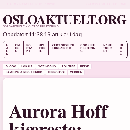
FRI, AUG 7
MORGENUTGAVE
NORSK
OM OSS
KONTAKT
HISTORIE
OSLOAKTUELT.ORG
OSLOAKTUELT NYHETSOPPDATERING
Oppdatert 11:38
16 artikler i dag
H
OM
KO
HIS
PERSONVERN
COOKIEE
NYHE
BL
J
OS
NTA
TOR
ERKLÆRING
RKLÆRIN
TSBR
O
E
S
KT
IE
G
EV
G
M
G
BLOGG
LOKALT
NÆRINGSLIV
POLITIKK
REISE
SAMFUNN & REGULERING
TEKNOLOGI
VERDEN
Aurora Hoff
kjæreste: