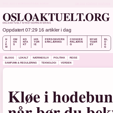
THU, AUG 6
MORGENUTGAVE
NORSK
OM OSS
KONTAKT
HISTORIE
OSLOAKTUELT.ORG
OSLOAKTUELT NYHETSOPPDATERING
Oppdatert 07:29
16 artikler i dag
H
OM
KO
HIS
PERSONVERN
COOKIEE
NYHE
BL
J
OS
NTA
TOR
ERKLÆRING
RKLÆRIN
TSBR
O
E
S
KT
IE
G
EV
G
M
G
BLOGG
LOKALT
NÆRINGSLIV
POLITIKK
REISE
SAMFUNN & REGULERING
TEKNOLOGI
VERDEN
Kløe i hodebun
når bør du be