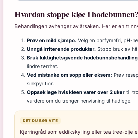
Hvordan stoppe kløe i hodebunnen
Behandlingen avhenger av årsaken. Her er en trin
Prøv en mild sjampo.
Velg en parfymefri, pH-nøy
Unngå irriterende produkter.
Stopp bruk av hårs
Bruk fuktighetsgivende hodebunnsbehandling
lindre tørrhet.
Ved mistanke om sopp eller eksem:
Prøv resep
sinkpyrition.
Oppsøk lege hvis kløen varer over 2 uker
til t
vurdere om du trenger henvisning til hudlege.
DET DU BØR VITE
Kjerringråd som eddikskylling eller tea tree-olje