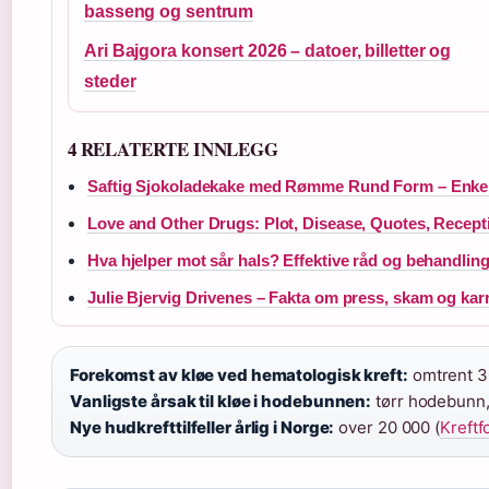
basseng og sentrum
Ari Bajgora konsert 2026 – datoer, billetter og
steder
4 RELATERTE INNLEGG
Saftig Sjokoladekake med Rømme Rund Form – Enkel
Love and Other Drugs: Plot, Disease, Quotes, Recept
Hva hjelper mot sår hals? Effektive råd og behandlin
Julie Bjervig Drivenes – Fakta om press, skam og karr
Forekomst av kløe ved hematologisk kreft:
omtrent 30
Vanligste årsak til kløe i hodebunnen:
tørr hodebunn, 
Nye hudkrefttilfeller årlig i Norge:
over 20 000 (
Kreftf