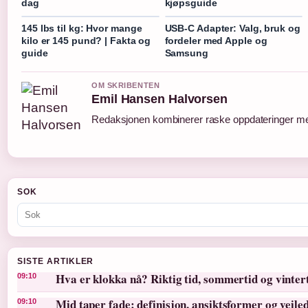
dag
kjøpsguide
145 lbs til kg: Hvor mange
USB-C Adapter: Valg, bruk og
kilo er 145 pund? | Fakta og
fordeler med Apple og
guide
Samsung
OM SKRIBENTEN
Emil Hansen Halvorsen
Redaksjonen kombinerer raske oppdateringer med 
SOK
SISTE ARTIKLER
Hva er klokka nå? Riktig tid, sommertid og vinter
09:10
Mid taper fade: definisjon, ansiktsformer og veile
09:10