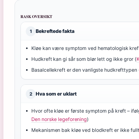
RASK OVERSIKT
Bekreftede fakta
1
Kløe kan være symptom ved hematologisk kreft
Hudkreft kan gi sår som blør lett og ikke gror (
K
Basalcellekreft er den vanligste hudkrefttypen 
Hva som er uklart
2
Hvor ofte kløe er første symptom på kreft – iføl
Den norske legeforening
)
Mekanismen bak kløe ved blodkreft er ikke fullt 