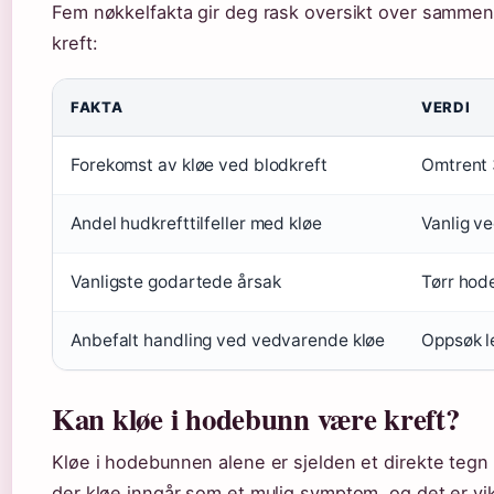
Fem nøkkelfakta gir deg rask oversikt over samm
kreft:
FAKTA
VERDI
Forekomst av kløe ved blodkreft
Omtrent
Andel hudkrefttilfeller med kløe
Vanlig ve
Vanligste godartede årsak
Tørr hode
Anbefalt handling ved vedvarende kløe
Oppsøk l
Kan kløe i hodebunn være kreft?
Kløe i hodebunnen alene er sjelden et direkte tegn 
der kløe inngår som et mulig symptom, og det er vikt