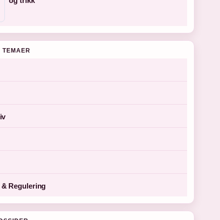
og trikk
 TEMAER
iv
& Regulering