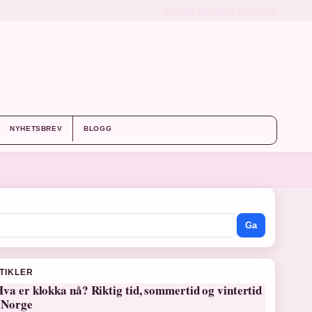
OM OSS
KONTAKT
HISTORIE
NYHETSBREV
BLOGG
Ga
RTIKLER
va er klokka nå? Riktig tid, sommertid og vintertid
i Norge