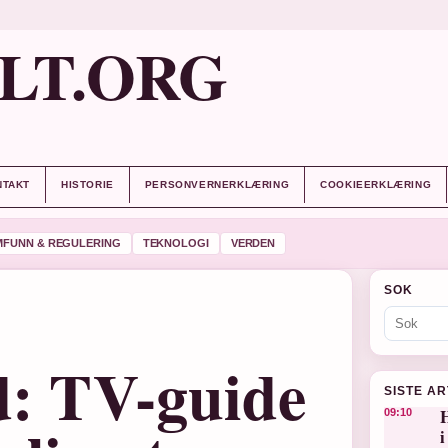
LT.ORG
NTAKT
HISTORIE
PERSONVERNERKLÆRING
COOKIEERKLÆRING
MFUNN & REGULERING
TEKNOLOGI
VERDEN
SOK
ld: TV-guide
SISTE A
H
09:10