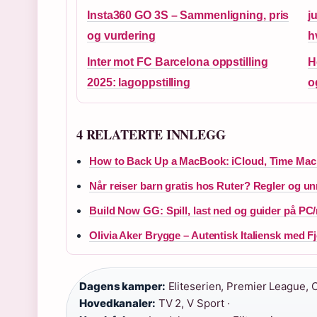
Insta360 GO 3S – Sammenligning, pris
j
og vurdering
h
Inter mot FC Barcelona oppstilling
H
2025: lagoppstilling
o
4 RELATERTE INNLEGG
How to Back Up a MacBook: iCloud, Time Mach
Når reiser barn gratis hos Ruter? Regler og un
Build Now GG: Spill, last ned og guider på PC
Olivia Aker Brygge – Autentisk Italiensk med Fj
Dagens kamper:
Eliteserien, Premier League,
Hovedkanaler:
TV 2, V Sport ·