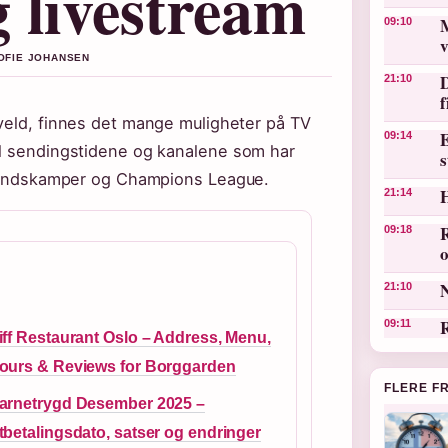
 livestream
M
09:10
v
SOFIE JOHANSEN
D
21:10
kveld, finnes det mange muligheter på TV
E
09:14
il sendingstidene og kanalene som har
s
, landskamper og Champions League.
21:14
R
09:18
o
N
21:10
R
09:11
iff Restaurant Oslo – Address, Menu,
ours & Reviews for Borggarden
FLERE F
arnetrygd Desember 2025 –
tbetalingsdato, satser og endringer