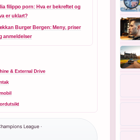
ulia filippo porn: Hva er bekreftet og
va er uklart?
ekkan Burger Bergen: Meny, priser
g anmeldelser
ine & External Drive
ntak
/mobil
ordutsikt
 Champions League ·