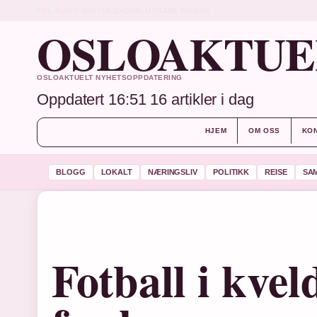
FRI, AUG 7
MIDTPA DAGEN-UTGAVE
NORSK
OSLOAKTUE
OSLOAKTUELT NYHETSOPPDATERING
Oppdatert 16:51
16 artikler i dag
HJEM
OM OSS
KO
BLOGG
LOKALT
NÆRINGSLIV
POLITIKK
REISE
SA
Fotball i kve