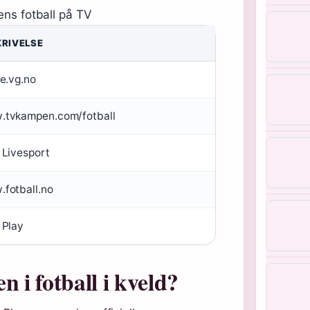
ens fotball på TV
KRIVELSE
ve.vg.no
tvkampen.com/fotball
 Livesport
fotball.no
 Play
i fotball i kveld?