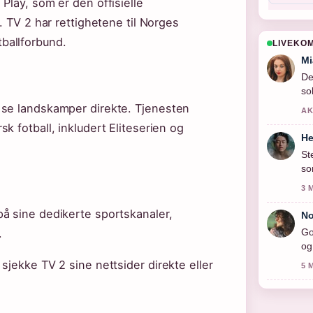
Play, som er den offisielle
. TV 2 har rettighetene til Norges
ballforbund.
LIVEKO
Mi
De
sol
 se landskamper direkte. Tjenesten
AK
k fotball, inkludert Eliteserien og
He
St
so
3 
å sine dedikerte sportskanaler,
No
Go
.
og
sjekke TV 2 sine nettsider direkte eller
5 