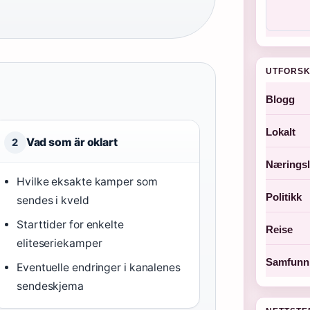
UTFORSK
Blogg
Lokalt
Vad som är oklart
2
Næringsl
Hvilke eksakte kamper som
Politikk
sendes i kveld
Starttider for enkelte
Reise
eliteseriekamper
Samfunn 
Eventuelle endringer i kanalenes
sendeskjema