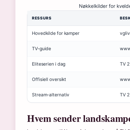
Nøkkelkilder for kveld
RESSURS
BES
Hovedkilde for kamper
vgli
TV-guide
www.
Eliteserien i dag
TV 2
Offisiell oversikt
www.
Stream-alternativ
TV 2
Hvem sender landskampen 