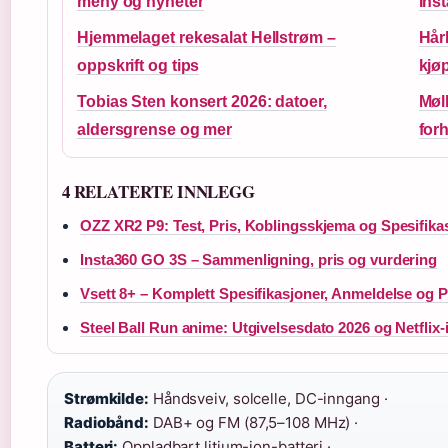
meny og nyheter
Ins
Hjemmelaget rekesalat Hellstrøm –
Hårk
oppskrift og tips
kjø
Tobias Sten konsert 2026: datoer,
Møl
aldersgrense og mer
for
4 RELATERTE INNLEGG
OZZ XR2 P9: Test, Pris, Koblingsskjema og Spesifika
Insta360 GO 3S – Sammenligning, pris og vurdering
Vsett 8+ – Komplett Spesifikasjoner, Anmeldelse og P
Steel Ball Run anime: Utgivelsesdato 2026 og Netflix-
Strømkilde:
Håndsveiv, solcelle, DC-inngang ·
Radiobånd:
DAB+ og FM (87,5–108 MHz) ·
Batteri:
Oppladbart litium-ion-batteri ·