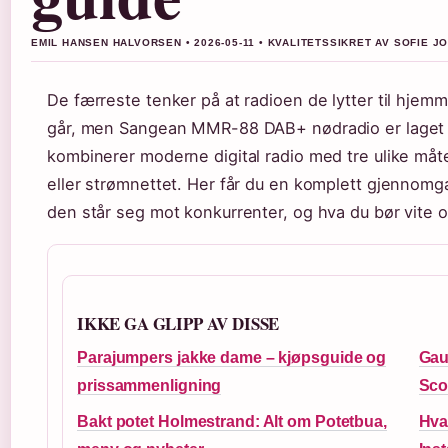
EMIL HANSEN HALVORSEN • 2026-05-11 • KVALITETSSIKRET AV SOFIE 
De færreste tenker på at radioen de lytter til hjem
går, men Sangean MMR-88 DAB+ nødradio er laget f
kombinerer moderne digital radio med tre ulike måter
eller strømnettet. Her får du en komplett gjennom
den står seg mot konkurrenter, og hva du bør vite 
IKKE GA GLIPP AV DISSE
Parajumpers jakke dame – kjøpsguide og
Gau
prissammenligning
Sco
Bakt potet Holmestrand: Alt om Potetbua,
Hva