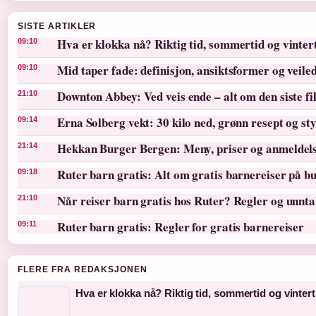
SISTE ARTIKLER
Hva er klokka nå? Riktig tid, sommertid og vinter
09:10
Mid taper fade: definisjon, ansiktsformer og veile
09:10
Downton Abbey: Ved veis ende – alt om den siste f
21:10
Erna Solberg vekt: 30 kilo ned, grønn resept og st
09:14
Hekkan Burger Bergen: Meny, priser og anmeldel
21:14
Ruter barn gratis: Alt om gratis barnereiser på bu
09:18
Når reiser barn gratis hos Ruter? Regler og unnt
21:10
Ruter barn gratis: Regler for gratis barnereiser
09:11
FLERE FRA REDAKSJONEN
Hva er klokka nå? Riktig tid, sommertid og vintert