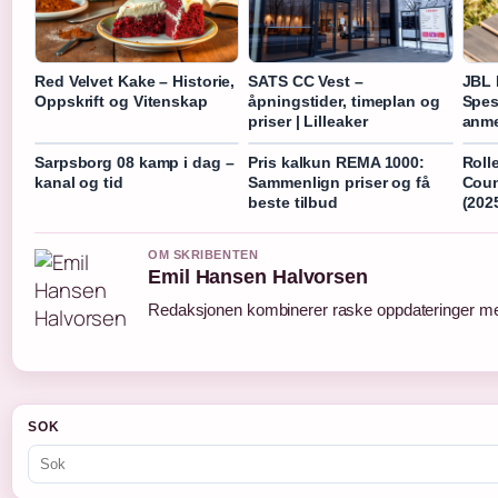
Red Velvet Kake – Historie,
SATS CC Vest –
JBL 
Oppskrift og Vitenskap
åpningstider, timeplan og
Spes
priser | Lilleaker
anme
Sarpsborg 08 kamp i dag –
Pris kalkun REMA 1000:
Roll
kanal og tid
Sammenlign priser og få
Coun
beste tilbud
(202
OM SKRIBENTEN
Emil Hansen Halvorsen
Redaksjonen kombinerer raske oppdateringer med 
SOK