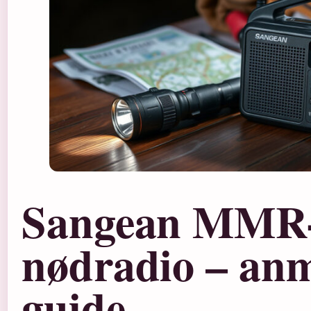
Sangean MMR
nødradio – anm
guide