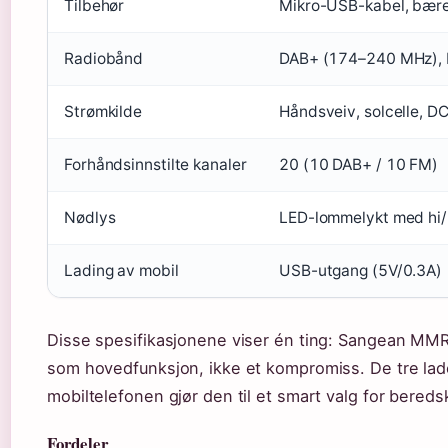
Tilbehør
Mikro-USB-kabel, bær
Radiobånd
DAB+ (174–240 MHz),
Strømkilde
Håndsveiv, solcelle, D
Forhåndsinnstilte kanaler
20 (10 DAB+ / 10 FM)
Nødlys
LED-lommelykt med hi/l
Lading av mobil
USB-utgang (5V/0.3A)
Disse spesifikasjonene viser én ting: Sangean MM
som hovedfunksjon, ikke et kompromiss. De tre lad
mobiltelefonen gjør den til et smart valg for bereds
Fordeler