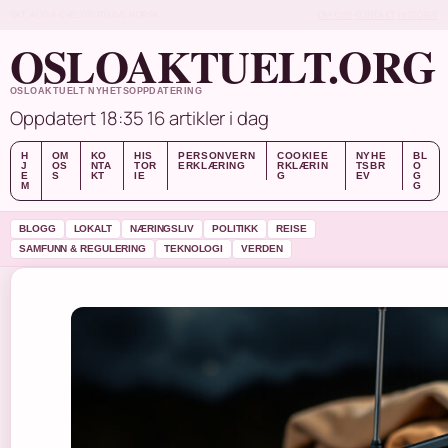
SAT, AUG 8
KVELDSUTGAVE
NORSK
OM OSS
KONTAKT
HISTORIE
OSLOAKTUELT.ORG
OSLOAKTUELT NYHETSOPPDATERING
Oppdatert 18:35
16 artikler i dag
H
OM
KO
HIS
PERSONVERN
COOKIEE
NYHE
BL
J
OS
NTA
TOR
ERKLÆRING
RKLÆRIN
TSBR
O
E
S
KT
IE
G
EV
G
M
G
BLOGG
LOKALT
NÆRINGSLIV
POLITIKK
REISE
SAMFUNN & REGULERING
TEKNOLOGI
VERDEN