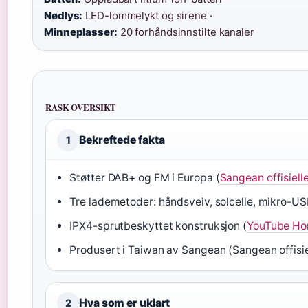
Nødlys:
LED-lommelykt og sirene ·
Minneplasser:
20 forhåndsinnstilte kanaler
RASK OVERSIKT
Bekreftede fakta
1
Støtter DAB+ og FM i Europa (
Sangean offisiell
Tre lademetoder: håndsveiv, solcelle, mikro-US
IPX4-sprutbeskyttet konstruksjon (
YouTube Ho
Produsert i Taiwan av Sangean (Sangean offisiel
Hva som er uklart
2