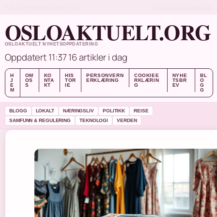
SUN, AUG 9
MORGENUTGAVE
NORSK
OM OSS
KONTAKT
HISTORIE
OSLOAKTUELT.ORG
OSLOAKTUELT NYHETSOPPDATERING
Oppdatert 11:37
16 artikler i dag
H
OM
KO
HIS
PERSONVERN
COOKIEE
NYHE
BL
J
OS
NTA
TOR
ERKLÆRING
RKLÆRIN
TSBR
O
E
S
KT
IE
G
EV
G
M
G
BLOGG
LOKALT
NÆRINGSLIV
POLITIKK
REISE
SAMFUNN & REGULERING
TEKNOLOGI
VERDEN