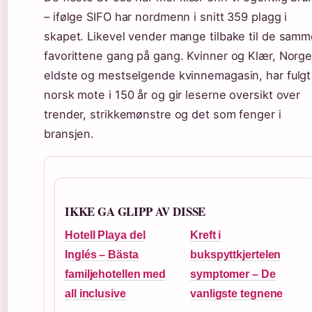
– ifølge SIFO har nordmenn i snitt 359 plagg i
skapet. Likevel vender mange tilbake til de sam
favorittene gang på gang. Kvinner og Klær, Norg
eldste og mestselgende kvinnemagasin, har fulgt
norsk mote i 150 år og gir leserne oversikt over
trender, strikkemønstre og det som fenger i
bransjen.
IKKE GA GLIPP AV DISSE
Hotell Playa del
Kreft i
Inglés – Bästa
bukspyttkjertelen
familjehotellen med
symptomer – De
all inclusive
vanligste tegnene