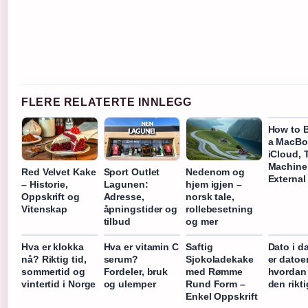
FLERE RELATERTE INNLEGG
How to 
a MacBo
iCloud, 
Machine
Red Velvet Kake
Sport Outlet
Nedenom og
External
– Historie,
Lagunen:
hjem igjen –
Oppskrift og
Adresse,
norsk tale,
Vitenskap
åpningstider og
rollebesetning
tilbud
og mer
Hva er klokka
Hva er vitamin C
Saftig
Dato i d
nå? Riktig tid,
serum?
Sjokoladekake
er datoe
sommertid og
Fordeler, bruk
med Rømme
hvordan 
vintertid i Norge
og ulemper
Rund Form –
den rikt
Enkel Oppskrift