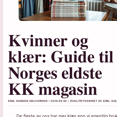
Kvinner og
klær: Guide til
Norges eldste
KK magasin
EMIL HANSEN HALVORSEN • 2026-05-04 • KVALITETSSIKRET AV EMIL S
De fleste av oss har mer klær enn vi egentlig bru