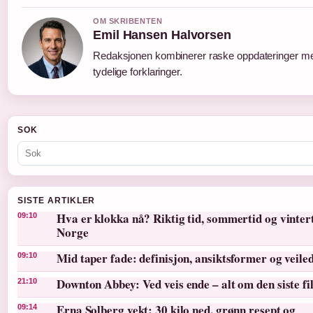
OM SKRIBENTEN
Emil Hansen Halvorsen
Redaksjonen kombinerer raske oppdateringer m
tydelige forklaringer.
SOK
SISTE ARTIKLER
Hva er klokka nå? Riktig tid, sommertid og vintert
09:10
Norge
Mid taper fade: definisjon, ansiktsformer og veile
09:10
Downton Abbey: Ved veis ende – alt om den siste f
21:10
Erna Solberg vekt: 30 kilo ned, grønn resept og
09:14