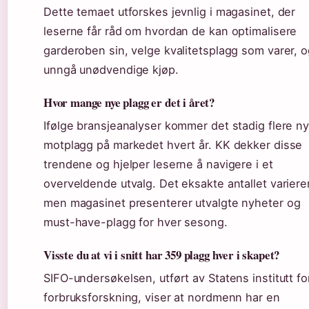
Dette temaet utforskes jevnlig i magasinet, der
leserne får råd om hvordan de kan optimalisere
garderoben sin, velge kvalitetsplagg som varer, 
unngå unødvendige kjøp.
Hvor mange nye plagg er det i året?
Ifølge bransjeanalyser kommer det stadig flere n
motplagg på markedet hvert år. KK dekker disse
trendene og hjelper leserne å navigere i et
overveldende utvalg. Det eksakte antallet varierer
men magasinet presenterer utvalgte nyheter og
must-have-plagg for hver sesong.
Visste du at vi i snitt har 359 plagg hver i skapet?
SIFO-undersøkelsen, utført av Statens institutt fo
forbruksforskning, viser at nordmenn har en