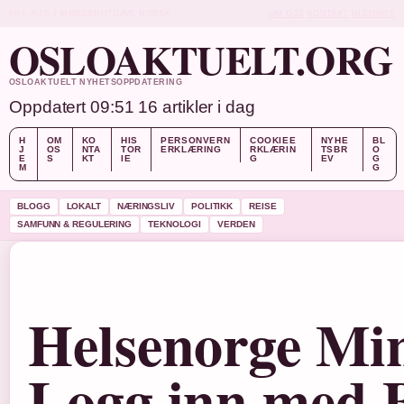
FRI, AUG 7
MORGENUTGAVE
NORSK
OM OSS
KONTAKT
HISTORIE
OSLOAKTUELT.ORG
OSLOAKTUELT NYHETSOPPDATERING
Oppdatert 09:51
16 artikler i dag
H
OM
KO
HIS
PERSONVERN
COOKIEE
NYHE
BL
J
OS
NTA
TOR
ERKLÆRING
RKLÆRIN
TSBR
O
E
S
KT
IE
G
EV
G
M
G
BLOGG
LOKALT
NÆRINGSLIV
POLITIKK
REISE
SAMFUNN & REGULERING
TEKNOLOGI
VERDEN
Helsenorge Min
Logg inn med