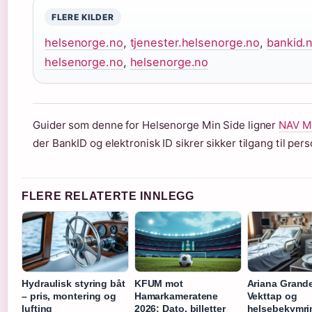
FLERE KILDER
helsenorge.no
,
tjenester.helsenorge.no
,
bankid.
helsenorge.no
,
helsenorge.no
Guider som denne for Helsenorge Min Side ligner
NAV Mi
der BankID og elektronisk ID sikrer sikker tilgang til pers
FLERE RELATERTE INNLEGG
Hydraulisk styring båt
KFUM mot
Ariana Grande
– pris, montering og
Hamarkameratene
Vekttap og
lufting
2026: Dato, billetter
helsebekymri