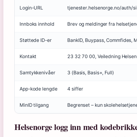
Login-URL
tjenester.helsenorge.no/auth/s
Innboks innhold
Brev og meldinger fra helsetje
Støttede ID-er
BankID, Buypass, Commfides, M
Kontakt
23 32 70 00, Veiledning Helse
Samtykkenivåer
3 (Basis, Basis+, Full)
App-kode lengde
4 siffer
MinID tilgang
Begrenset – kun skolehelsetjen
Helsenorge logg inn med kodebrikk