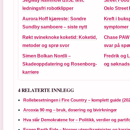
Segway Navimow i105E test:
Street Food 
ledningsfri robotklipper
Oslo Street
Aurora Hoff kjæreste: Sondre
Kreft i buks
Sundby samboere – siste nytt
symptomer –
Røkt svineknoke koketid: Koketid,
Chase PAW P
metoder og sprø svor
svar på spø
Simen Bolkan Nordli –
Fredrik og L
Skadeoppdatering og Rosenborg-
og søknads
karriere
4 RELATERTE INNLEGG
Rollebesetningen i Fire Country – komplett guide (20
Arcoxia 90 mg – bruk, dosering og bivirkninger
Hva står Demokratene for – Politikk, verdier og partifo
Espen Barth Eide – Norges utenriksminister og karrie