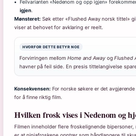
Feilvarianten «Nedenom og opp igjen» forekommer, 
igjen
.
Mønsteret:
Søk etter «Flushed Away norsk tittel» g
viser at behovet for avklaring er reelt.
HVORFOR DETTE BETYR NOE
Forvirringen mellom
Home and Away
og
Flushed 
havner på feil side. En presis tittelangivelse spare
Konsekvensen:
For norske søkere er det avgjørende 
for å finne riktig film.
Hvilken frosk vises i Nedenom og h
Filmen inneholder flere froskelignende bipersoner
er at ninjafroskene opptrer som håndlangere til sku