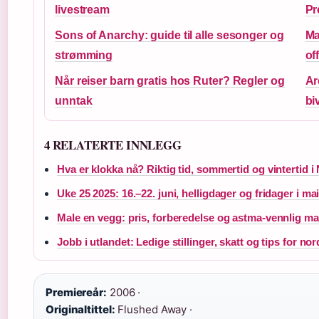
livestream
Pr
Sons of Anarchy: guide til alle sesonger og
Ma
strømming
of
Når reiser barn gratis hos Ruter? Regler og
Ar
unntak
bi
4 RELATERTE INNLEGG
Hva er klokka nå? Riktig tid, sommertid og vintertid i
Uke 25 2025: 16.–22. juni, helligdager og fridager i ma
Male en vegg: pris, forberedelse og astma-vennlig ma
Jobb i utlandet: Ledige stillinger, skatt og tips for n
Premiereår:
2006 ·
Originaltittel:
Flushed Away ·