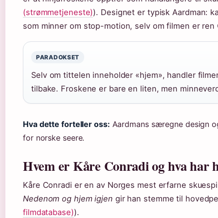
(strømmetjeneste)
). Designet er typisk Aardman: k
som minner om stop-motion, selv om filmen er ren 
PARADOKSET
Selv om tittelen inneholder «hjem», handler film
tilbake. Froskene er bare en liten, men minneverd
Hva dette forteller oss:
Aardmans særegne design og 
for norske seere.
Hvem er Kåre Conradi og hva har h
Kåre Conradi er en av Norges mest erfarne skuespill
Nedenom og hjem igjen
gir han stemme til hovedp
filmdatabase)
).