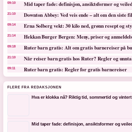
Mid taper fade: definisjon, ansiktsformer og veile
09:10
Downton Abbey: Ved veis ende – alt om den siste f
21:10
Erna Solberg vekt: 30 kilo ned, grønn resept og st
09:14
Hekkan Burger Bergen: Meny, priser og anmeldel
21:14
Ruter barn gratis: Alt om gratis barnereiser på bu
09:18
Når reiser barn gratis hos Ruter? Regler og unnt
21:10
Ruter barn gratis: Regler for gratis barnereiser
09:11
FLERE FRA REDAKSJONEN
Hva er klokka nå? Riktig tid, sommertid og vintert
Mid taper fade: definisjon, ansiktsformer og veil