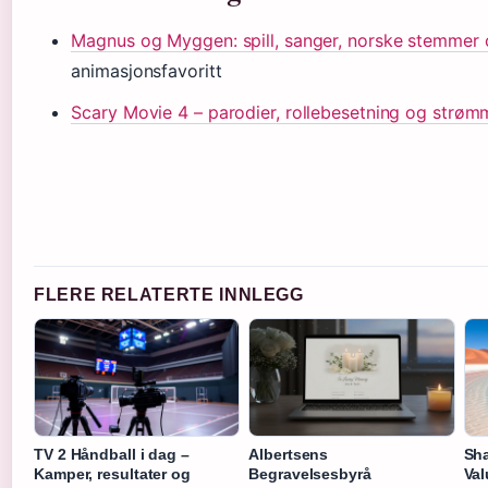
Magnus og Myggen: spill, sanger, norske stemmer 
animasjonsfavoritt
Scary Movie 4 – parodier, rollebesetning og strøm
FLERE RELATERTE INNLEGG
TV 2 Håndball i dag –
Albertsens
Sha
Kamper, resultater og
Begravelsesbyrå
Val