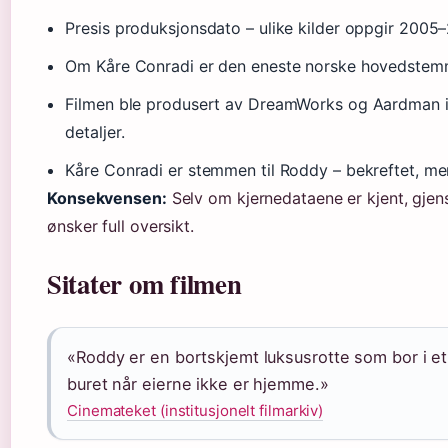
Presis produksjonsdato – ulike kilder oppgir 2005
Om Kåre Conradi er den eneste norske hovedstemme
Filmen ble produsert av DreamWorks og Aardman i 
detaljer.
Kåre Conradi er stemmen til Roddy – bekreftet, m
Konsekvensen:
Selv om kjernedataene er kjent, gjens
ønsker full oversikt.
Sitater om filmen
«Roddy er en bortskjemt luksusrotte som bor i e
buret når eierne ikke er hjemme.»
Cinemateket (institusjonelt filmarkiv)