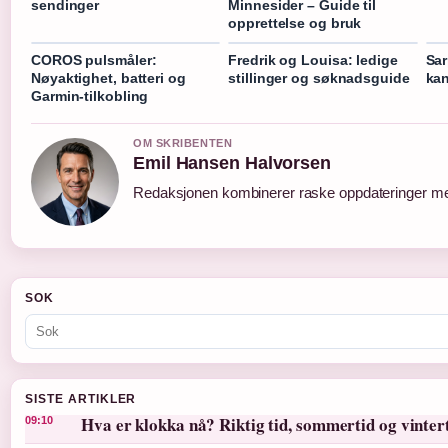
sendinger
Minnesider – Guide til
opprettelse og bruk
COROS pulsmåler:
Fredrik og Louisa: ledige
Sar
Nøyaktighet, batteri og
stillinger og søknadsguide
kan
Garmin-tilkobling
OM SKRIBENTEN
Emil Hansen Halvorsen
Redaksjonen kombinerer raske oppdateringer med 
SOK
SISTE ARTIKLER
Hva er klokka nå? Riktig tid, sommertid og vinter
09:10