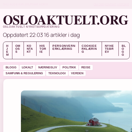
THU, AUG 6
KVELDSUTGAVE
NORSK
OM OSS
KONTAKT
HISTORIE
OSLOAKTUELT.ORG
OSLOAKTUELT NYHETSOPPDATERING
Oppdatert 22:03
16 artikler i dag
H
OM
KO
HIS
PERSONVERN
COOKIEE
NYHE
BL
J
OS
NTA
TOR
ERKLÆRING
RKLÆRIN
TSBR
O
E
S
KT
IE
G
EV
G
M
G
BLOGG
LOKALT
NÆRINGSLIV
POLITIKK
REISE
SAMFUNN & REGULERING
TEKNOLOGI
VERDEN