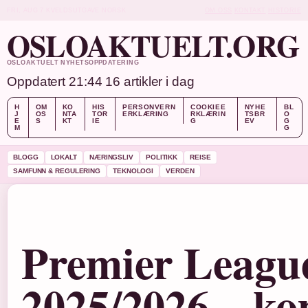
FRI, AUG 7
KVELDSUTGAVE
NORSK
OM OSS
KONTAKT
HISTORIE
OSLOAKTUELT.ORG
OSLOAKTUELT NYHETSOPPDATERING
Oppdatert 21:44
16 artikler i dag
H
OM
KO
HIS
PERSONVERN
COOKIEE
NYHE
BL
J
OS
NTA
TOR
ERKLÆRING
RKLÆRIN
TSBR
O
E
S
KT
IE
G
EV
G
M
G
BLOGG
LOKALT
NÆRINGSLIV
POLITIKK
REISE
SAMFUNN & REGULERING
TEKNOLOGI
VERDEN
Premier League
2025/2026 – ko