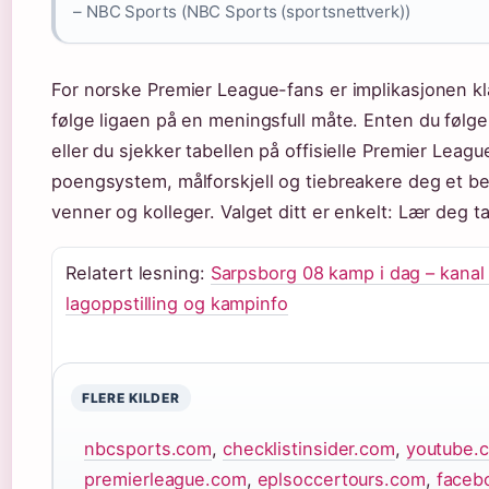
– NBC Sports (NBC Sports (sportsnettverk))
For norske Premier League-fans er implikasjonen klar
følge ligaen på en meningsfull måte. Enten du følger
eller du sjekker tabellen på offisielle Premier Leag
poengsystem, målforskjell og tiebreakere deg et be
venner og kolleger. Valget ditt er enkelt: Lær deg ta
Relatert lesning:
Sarpsborg 08 kamp i dag – kanal 
lagoppstilling og kampinfo
FLERE KILDER
nbcsports.com
,
checklistinsider.com
,
youtube.
premierleague.com
,
eplsoccertours.com
,
faceb