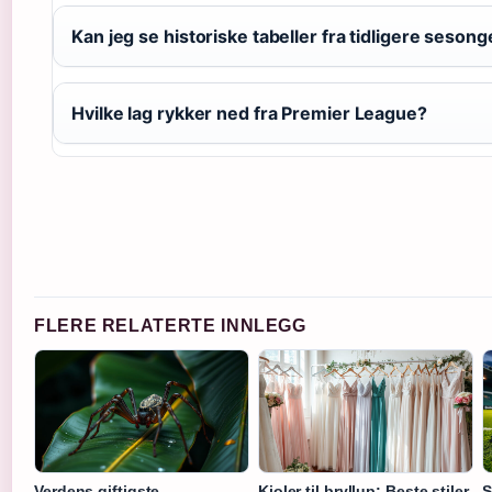
Kan jeg se historiske tabeller fra tidligere sesong
Hvilke lag rykker ned fra Premier League?
FLERE RELATERTE INNLEGG
Verdens giftigste
Kjoler til bryllup: Beste stiler
S