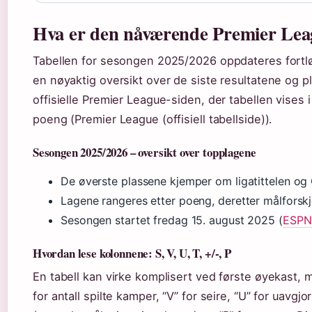
Hva er den nåværende Premier Lea
Tabellen for sesongen 2025/2026 oppdateres fortlø
en nøyaktig oversikt over de siste resultatene og p
offisielle Premier League-siden, der tabellen vises i
poeng (Premier League (offisiell tabellside)).
Sesongen 2025/2026 – oversikt over topplagene
De øverste plassene kjemper om ligatittelen o
Lagene rangeres etter poeng, deretter målforskj
Sesongen startet fredag 15. august 2025 (
ESPN 
Hvordan lese kolonnene: S, V, U, T, +/-, P
En tabell kan virke komplisert ved første øyekast, 
for antall spilte kamper, “V” for seire, “U” for uavgjort