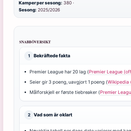
Kamper per sesong:
380 ·
Sesong:
2025/2026
SNABBÖVERSIKT
Bekräftede fakta
1
Premier League har 20 lag (
Premier League (offi
Seier gir 3 poeng, uavgjort 1 poeng (
Wikipedia 
Målforskjell er første tiebreaker (
Premier League 
Vad som är oklart
2
Nøyaktig tabell per dags dato varierer med kam