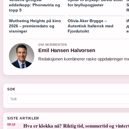
edderkopp: Phoneutria og
for bryllupsgjester
S
topp 5
R
Wuthering Heights på kino
Olivia Aker Brygge –
И
2026 – premieredato og
Autentisk Italiensk med
д
visninger
Fjordutsikt
к
OM SKRIBENTEN
Emil Hansen Halvorsen
Redaksjonen kombinerer raske oppdateringer med 
SOK
SISTE ARTIKLER
Hva er klokka nå? Riktig tid, sommertid og vinter
09:10