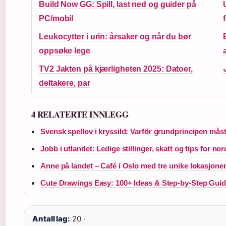
Build Now GG: Spill, last ned og guider på
PC/mobil
Leukocytter i urin: årsaker og når du bør
oppsøke lege
TV2 Jakten på kjærligheten 2025: Datoer,
deltakere, par
4 RELATERTE INNLEGG
Svensk spellov i kryssild: Varför grundprincipen må
Jobb i utlandet: Ledige stillinger, skatt og tips for n
Anne på landet – Café i Oslo med tre unike lokasjoner
Cute Drawings Easy: 100+ Ideas & Step-by-Step Gui
Antall lag:
20 ·