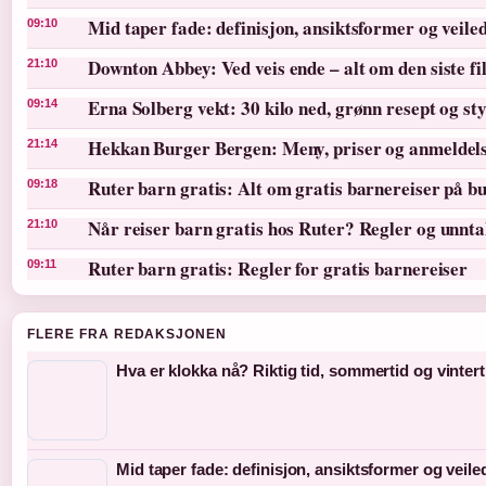
Mid taper fade: definisjon, ansiktsformer og veile
09:10
Downton Abbey: Ved veis ende – alt om den siste f
21:10
Erna Solberg vekt: 30 kilo ned, grønn resept og st
09:14
Hekkan Burger Bergen: Meny, priser og anmeldel
21:14
Ruter barn gratis: Alt om gratis barnereiser på bu
09:18
Når reiser barn gratis hos Ruter? Regler og unnt
21:10
Ruter barn gratis: Regler for gratis barnereiser
09:11
FLERE FRA REDAKSJONEN
Hva er klokka nå? Riktig tid, sommertid og vintert
Mid taper fade: definisjon, ansiktsformer og veil