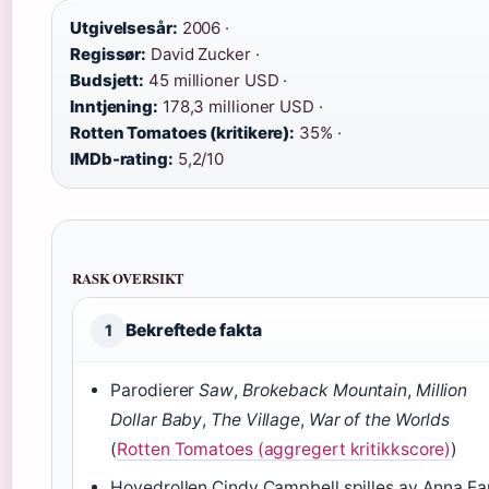
Utgivelsesår:
2006 ·
Regissør:
David Zucker ·
Budsjett:
45 millioner USD ·
Inntjening:
178,3 millioner USD ·
Rotten Tomatoes (kritikere):
35% ·
IMDb-rating:
5,2/10
RASK OVERSIKT
Bekreftede fakta
1
Parodierer
Saw
,
Brokeback Mountain
,
Million
Dollar Baby
,
The Village
,
War of the Worlds
(
Rotten Tomatoes (aggregert kritikkscore)
)
Hovedrollen Cindy Campbell spilles av Anna Fa