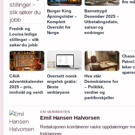
fire m
Burger King
Barnetrygd
Åpningstider –
Desember 2025 –
Komplett
Utbetalingsdato,
Oversikt for
satser og
Fredrik og
Norge
endringer
Louisa ledige
stillinger – slik
søker du jobb
Chase
Patrol:
leker 
spørs
CAIA
Oversett norsk
Hva står
adventskalender
engelsk gratis:
Demokratene for
2025 – pris,
Beste
– Politikk,
innhold og verdi
verktøyene
verdier og
partiforskjeller
OM SKRIBENTEN
Emil Hansen Halvorsen
Redaksjonen kombinerer raske oppdateringer me
forklaringer.