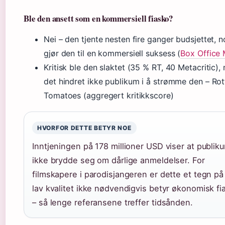
Ble den ansett som en kommersiell fiasko?
Nei – den tjente nesten fire ganger budsjettet, 
gjør den til en kommersiell suksess (
Box Office
Kritisk ble den slaktet (35 % RT, 40 Metacritic),
det hindret ikke publikum i å strømme den – Rot
Tomatoes (aggregert kritikkscore)
HVORFOR DETTE BETYR NOE
Inntjeningen på 178 millioner USD viser at publik
ikke brydde seg om dårlige anmeldelser. For
filmskapere i parodisjangeren er dette et tegn på
lav kvalitet ikke nødvendigvis betyr økonomisk fi
– så lenge referansene treffer tidsånden.