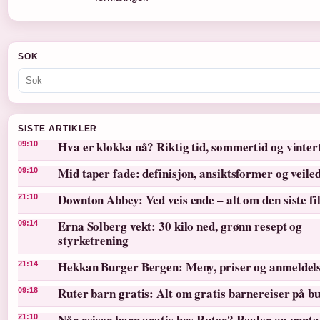
SOK
SISTE ARTIKLER
Hva er klokka nå? Riktig tid, sommertid og vinter
09:10
Mid taper fade: definisjon, ansiktsformer og veile
09:10
Downton Abbey: Ved veis ende – alt om den siste f
21:10
Erna Solberg vekt: 30 kilo ned, grønn resept og
09:14
styrketrening
Hekkan Burger Bergen: Meny, priser og anmeldel
21:14
Ruter barn gratis: Alt om gratis barnereiser på bu
09:18
Når reiser barn gratis hos Ruter? Regler og unnt
21:10