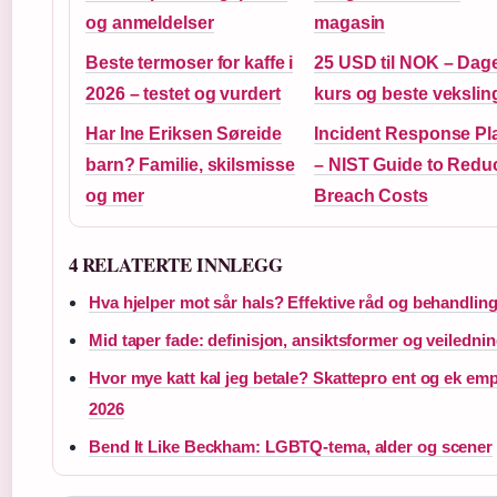
og anmeldelser
magasin
Beste termoser for kaffe i
25 USD til NOK – Dag
2026 – testet og vurdert
kurs og beste vekslin
Har Ine Eriksen Søreide
Incident Response Pl
barn? Familie, skilsmisse
– NIST Guide to Redu
og mer
Breach Costs
4 RELATERTE INNLEGG
Hva hjelper mot sår hals? Effektive råd og behandlin
Mid taper fade: definisjon, ansiktsformer og veiledni
Hvor mye katt kal jeg betale? Skattepro ent og ek emp
2026
Bend It Like Beckham: LGBTQ-tema, alder og scener