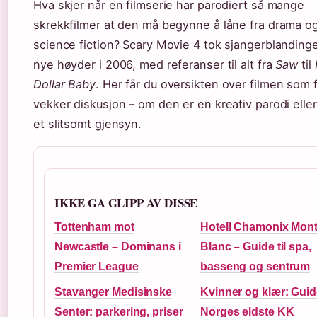
Hva skjer når en filmserie har parodiert så mange
skrekkfilmer at den må begynne å låne fra drama o
science fiction? Scary Movie 4 tok sjangerblandinge
nye høyder i 2006, med referanser til alt fra
Saw
til
Dollar Baby
. Her får du oversikten over filmen som f
vekker diskusjon – om den er en kreativ parodi elle
et slitsomt gjensyn.
IKKE GA GLIPP AV DISSE
Tottenham mot
Hotell Chamonix Mon
Newcastle – Dominans i
Blanc – Guide til spa,
Premier League
basseng og sentrum
Stavanger Medisinske
Kvinner og klær: Guide
Senter: parkering, priser
Norges eldste KK