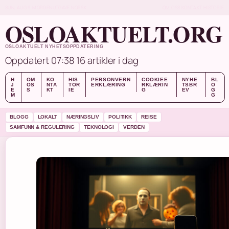
SUN, AUG 9
MORGENUTGAVE
NORSK
OM OSS
KONTAKT
HISTORIE
OSLOAKTUELT.ORG
OSLOAKTUELT NYHETSOPPDATERING
Oppdatert 07:38
16 artikler i dag
H
OM
KO
HIS
PERSONVERN
COOKIEE
NYHE
BL
J
OS
NTA
TOR
ERKLÆRING
RKLÆRIN
TSBR
O
E
S
KT
IE
G
EV
G
M
G
BLOGG
LOKALT
NÆRINGSLIV
POLITIKK
REISE
SAMFUNN & REGULERING
TEKNOLOGI
VERDEN