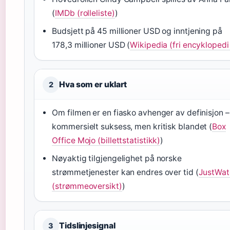
(
IMDb (rolleliste)
)
Budsjett på 45 millioner USD og inntjening på
178,3 millioner USD (
Wikipedia (fri encyklopedi
Hva som er uklart
2
Om filmen er en fiasko avhenger av definisjon –
kommersielt suksess, men kritisk blandet (
Box
Office Mojo (billettstatistikk)
)
Nøyaktig tilgjengelighet på norske
strømmetjenester kan endres over tid (
JustWat
(strømmeoversikt)
)
Tidslinjesignal
3