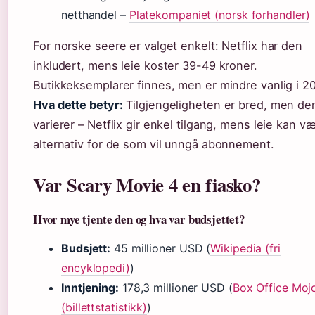
netthandel –
Platekompaniet (norsk forhandler)
For norske seere er valget enkelt: Netflix har den
inkludert, mens leie koster 39-49 kroner.
Butikkeksemplarer finnes, men er mindre vanlig i 2
Hva dette betyr:
Tilgjengeligheten er bred, men de
varierer – Netflix gir enkel tilgang, mens leie kan v
alternativ for de som vil unngå abonnement.
Var Scary Movie 4 en fiasko?
Hvor mye tjente den og hva var budsjettet?
Budsjett:
45 millioner USD (
Wikipedia (fri
encyklopedi)
)
Inntjening:
178,3 millioner USD (
Box Office Moj
(billettstatistikk)
)