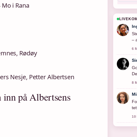
4 Mo i Rana
LIVEKO
In
St
– 
6 
Hemnes, Rødøy
Si
Go
De
ers Nesje, Petter Albertsen
8 
 inn på Albertsens
Mi
Fo
te
10