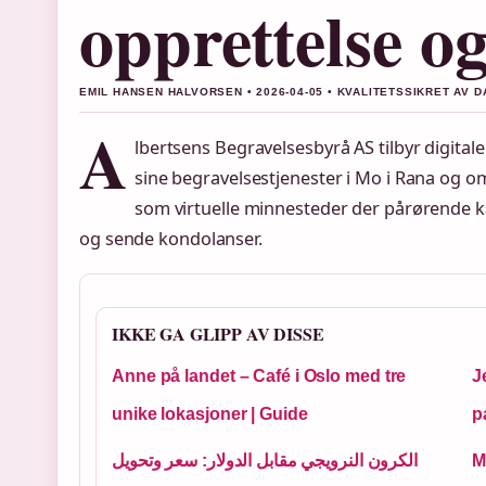
opprettelse o
EMIL HANSEN HALVORSEN • 2026-04-05 • KVALITETSSIKRET AV 
A
lbertsens Begravelsesbyrå AS tilbyr digital
sine begravelsestjenester i Mo i Rana og o
som virtuelle minnesteder der pårørende k
og sende kondolanser.
IKKE GA GLIPP AV DISSE
Anne på landet – Café i Oslo med tre
J
unike lokasjoner | Guide
p
الكرون النرويجي مقابل الدولار: سعر وتحويل
M