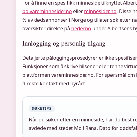
For å finne en spesifikk minneside tilknyttet Albe
bo.vareminnesider.no
eller
minnesider.no
. Disse 
% av dødsannonser i Norge og tillater søk etter nav
oversikter direkte på
heder.no
under Albertsens b
Innlogging og personlig tilgang
Detaljerte påloggingsprosedyrer er ikke spesifisert i
Funksjoner som å skrive hilsener eller tenne virtuel
plattformen vareminnesider.no. For spørsmål om 
direkte kontakt med byrået.
SØKETIPS
Når du søker etter en minneside, har du best re
avdøde med stedet Mo i Rana. Dato for dødsfall 