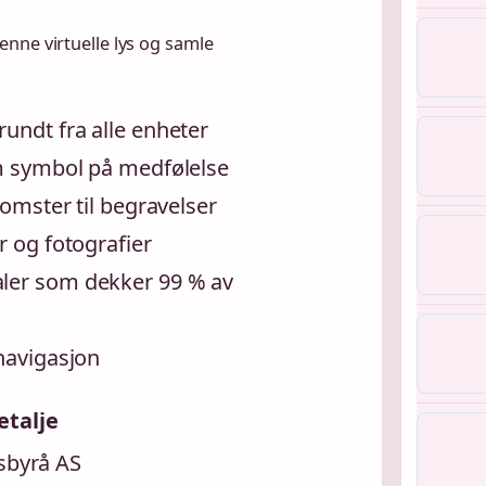
nne virtuelle lys og samle
rundt fra alle enheter
om symbol på medfølelse
lomster til begravelser
r og fotografier
aler som dekker 99 % av
 navigasjon
etalje
sbyrå AS