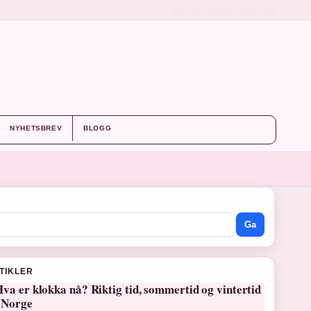
OM OSS
KONTAKT
HISTORIE
NYHETSBREV
BLOGG
Ga
RTIKLER
va er klokka nå? Riktig tid, sommertid og vintertid
i Norge