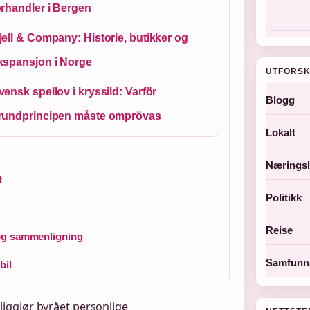
orhandler i Bergen
jell & Company: Historie, butikker og
kspansjon i Norge
UTFORSK
vensk spellov i kryssild: Varför
Blogg
rundprincipen måste omprövas
Lokalt
Næringsl
t
Politikk
Reise
 og sammenligning
Samfunn 
bil
liggjør byrået personlige