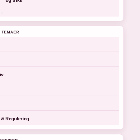
og trikk
 TEMAER
iv
& Regulering