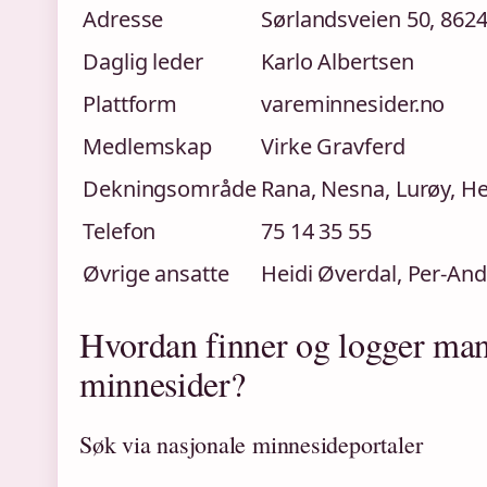
Adresse
Sørlandsveien 50, 862
Daglig leder
Karlo Albertsen
Plattform
vareminnesider.no
Medlemskap
Virke Gravferd
Dekningsområde
Rana, Nesna, Lurøy, 
Telefon
75 14 35 55
Øvrige ansatte
Heidi Øverdal, Per-And
Hvordan finner og logger man
minnesider?
Søk via nasjonale minnesideportaler