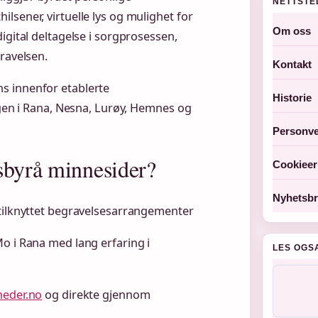
NETTSTE
lsener, virtuelle lys og mulighet for
Om oss
igital deltagelse i sorgprosessen,
ravelsen.
Kontakt
s innenfor etablerte
Historie
ngen i Rana, Nesna, Lurøy, Hemnes og
Personve
sbyrå minnesider?
Cookieer
Nyhetsbr
 tilknyttet begravelsesarrangementer
Mo i Rana med lang erfaring i
LES OGS
heder.no
og direkte gjennom