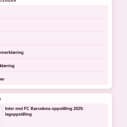
DSSIDER
rnerklæring
klæring
ev
A
Inter mot FC Barcelona oppstilling 2025:
lagoppstilling