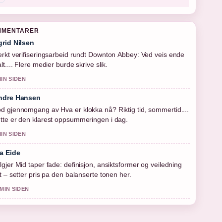
MMENTARER
grid Nilsen
erkt verifiseringsarbeid rundt Downton Abbey: Ved veis ende
alt.... Flere medier burde skrive slik.
MIN SIDEN
ndre Hansen
d gjennomgang av Hva er klokka nå? Riktig tid, sommertid....
tte er den klarest oppsummeringen i dag.
MIN SIDEN
a Eide
lgjer Mid taper fade: definisjon, ansiktsformer og veiledning
tt – setter pris pa den balanserte tonen her.
 MIN SIDEN