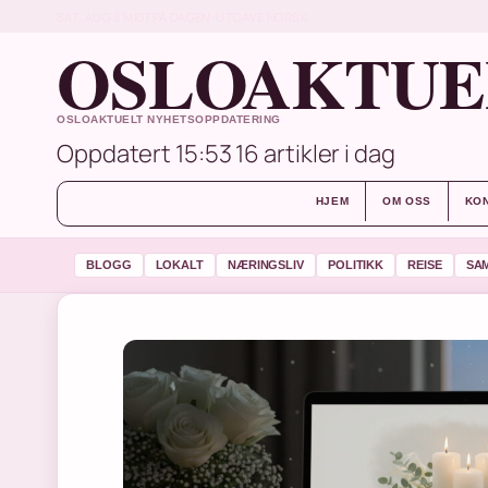
SAT, AUG 8
MIDTPA DAGEN-UTGAVE
NORSK
OSLOAKTUE
OSLOAKTUELT NYHETSOPPDATERING
Oppdatert 15:53
16 artikler i dag
HJEM
OM OSS
KO
BLOGG
LOKALT
NÆRINGSLIV
POLITIKK
REISE
SA