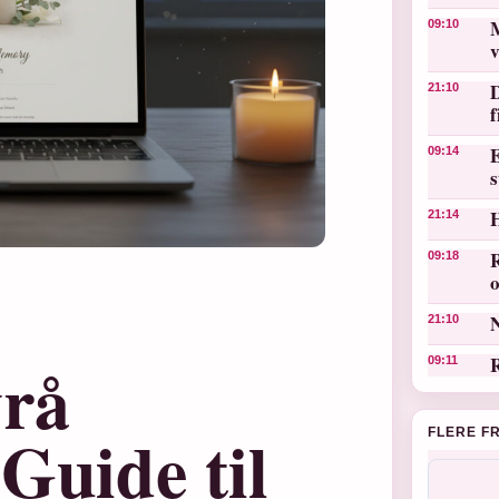
M
09:10
v
D
21:10
E
09:14
s
21:14
R
09:18
o
N
21:10
yrå
R
09:11
Guide til
FLERE F