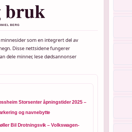
g bruk
DANIEL BERG
e minnesider som en integrert del av
megn. Disse nettsidene fungerer
an dele minner, lese dødsannonser
essheim Storsenter åpningstider 2025 –
arkering og navnebytte
øller Bil Drotningsvik – Volkswagen-