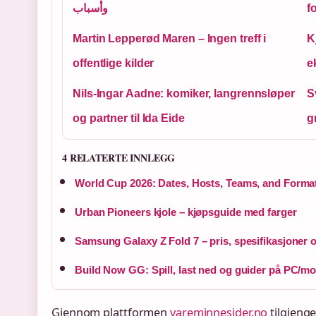
وأسباب
f
Martin Lepperød Maren – Ingen treff i
K
offentlige kilder
e
Nils-Ingar Aadne: komiker, langrennsløper
S
og partner til Ida Eide
g
4 RELATERTE INNLEGG
World Cup 2026: Dates, Hosts, Teams, and Forma
Urban Pioneers kjole – kjøpsguide med farger
Samsung Galaxy Z Fold 7 – pris, spesifikasjoner
Build Now GG: Spill, last ned og guider på PC/mo
Gjennom plattformen
vareminnesider.no
tilgjenge