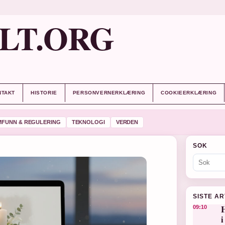
LT.ORG
NTAKT
HISTORIE
PERSONVERNERKLÆRING
COOKIEERKLÆRING
MFUNN & REGULERING
TEKNOLOGI
VERDEN
SOK
SISTE A
H
09:10