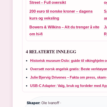
Street – Full oversikt
o
200 euro til norske kroner – dagens
S
kurs og veksling
a
Bowers & Wilkins – Alt du trenger å vite
J
om hi-fi
R
4 RELATERTE INNLEGG
Historisk museum Oslo: guide til vikinghjelm 
Oversett norsk engelsk gratis: Beste verktøye
Julie Bjervig Drivenes – Fakta om press, skam 
USB-C Adapter: Valg, bruk og fordeler med A
Skaper:
Ole Ivanoff ·