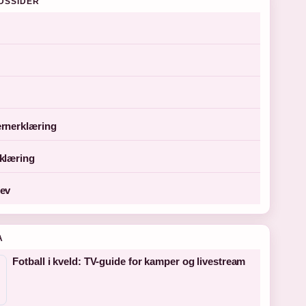
DSSIDER
rnerklæring
klæring
ev
A
Fotball i kveld: TV-guide for kamper og livestream