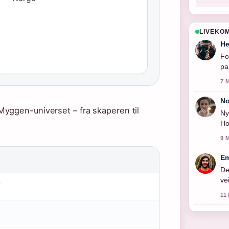
LIVEKO
He
Fo
pa
7 
No
yggen-universet – fra skaperen til
Ny
Ho
9 
Em
De
ve
f
11