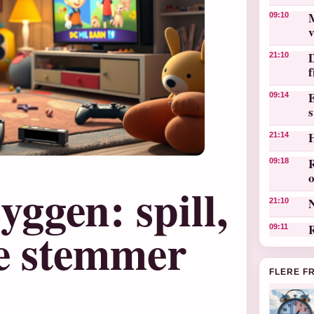
M
09:10
v
D
21:10
E
09:14
s
21:14
R
09:18
o
ggen: spill,
N
21:10
ke stemmer
R
09:11
FLERE F