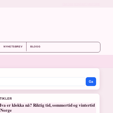
OM OSS
KONTAKT
HISTORIE
NYHETSBREV
BLOGG
Ga
RTIKLER
va er klokka nå? Riktig tid, sommertid og vintertid
i Norge