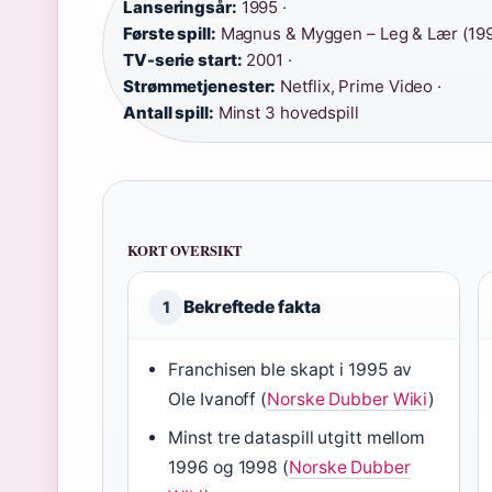
Lanseringsår:
1995 ·
Første spill:
Magnus & Myggen – Leg & Lær (199
TV-serie start:
2001 ·
Strømmetjenester:
Netflix, Prime Video ·
Antall spill:
Minst 3 hovedspill
KORT OVERSIKT
Bekreftede fakta
1
Franchisen ble skapt i 1995 av
Ole Ivanoff (
Norske Dubber Wiki
)
Minst tre dataspill utgitt mellom
1996 og 1998 (
Norske Dubber