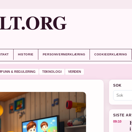
LT.ORG
NTAKT
HISTORIE
PERSONVERNERKLÆRING
COOKIEERKLÆRING
MFUNN & REGULERING
TEKNOLOGI
VERDEN
SOK
SISTE A
H
09:10