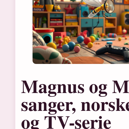
Magnus og My
sanger, nors
og TV-serie