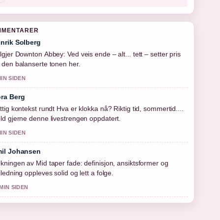
MMENTARER
nrik Solberg
lgjer Downton Abbey: Ved veis ende – alt... tett – setter pris
 den balanserte tonen her.
MIN SIDEN
ra Berg
ttig kontekst rundt Hva er klokka nå? Riktig tid, sommertid....
ld gjerne denne livestrengen oppdatert.
MIN SIDEN
il Johansen
kningen av Mid taper fade: definisjon, ansiktsformer og
iledning oppleves solid og lett a folge.
 MIN SIDEN