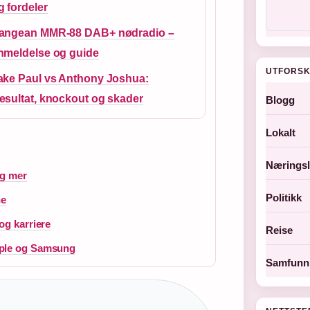
g fordeler
angean MMR-88 DAB+ nødradio –
nmeldelse og guide
UTFORSK
ake Paul vs Anthony Joshua:
esultat, knockout og skader
Blogg
Lokalt
Næringsl
og mer
Politikk
ne
og karriere
Reise
pple og Samsung
Samfunn 