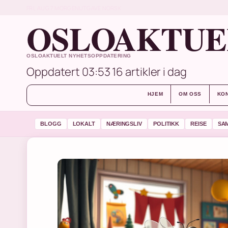
FRI, AUG 7
MORGENUTGAVE
NORSK
OSLOAKTUE
OSLOAKTUELT NYHETSOPPDATERING
Oppdatert 03:53
16 artikler i dag
HJEM
OM OSS
KO
BLOGG
LOKALT
NÆRINGSLIV
POLITIKK
REISE
SA