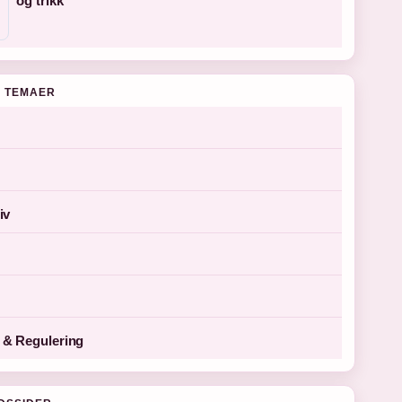
og trikk
 TEMAER
iv
& Regulering