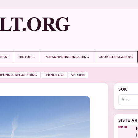
LT.ORG
NTAKT
HISTORIE
PERSONVERNERKLÆRING
COOKIEERKLÆRING
MFUNN & REGULERING
TEKNOLOGI
VERDEN
SOK
SISTE A
H
09:10