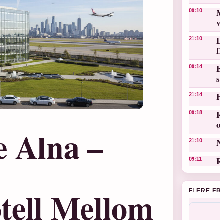
M
09:10
v
D
21:10
E
09:14
s
21:14
R
09:18
o
e Alna –
N
21:10
R
09:11
tell Mellom
FLERE F