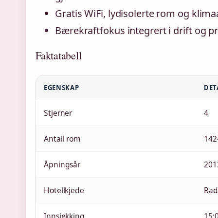
Gratis WiFi, lydisolerte rom og klima
Bærekraftfokus integrert i drift og pr
Faktatabell
EGENSKAP
DET
Stjerner
4
Antall rom
142–
Åpningsår
201
Hotellkjede
Rad
Innsjekking
15: