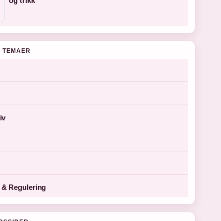
og trikk
 TEMAER
iv
& Regulering