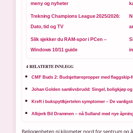
meny og nyheter
k
Trekning Champions League 2025/2026:
N
Dato, tid og TV
a
Slik sjekker du RAM-spor i PCen –
S
Windows 10/11 guide
i
4 RELATERTE INNLEGG
CMF Buds 2: Budsjettørepropper med flaggskip-
Johan Golden samlivsbrudd: Singel, boligkjøp og n
Kreft i bukspyttkjertelen symptomer – De vanligs
Albjerk Bil Drammen – nå Sulland med nye åpning
Beliggenheten ni kilometer nord for sentrum og å