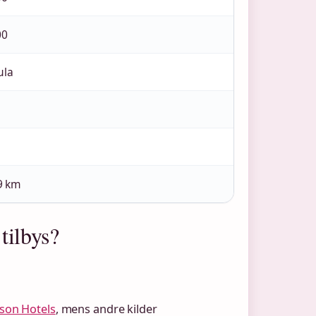
00
ula
 9 km
tilbys?
son Hotels
, mens andre kilder