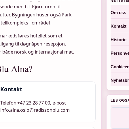
NETTSTE
isende med bil. Kjøreturen til
Om oss
utter. Bygningen huser også Park
otellkompleks i området.
Kontakt
 markedsføres hotellet som et
Historie
tilgang til døgnåpen resepsjon,
r både norsk og internasjonal mat.
Personve
Blu Alna?
Cookieer
Nyhetsbr
Kontakt
LES OGS
Telefon +47 23 28 77 00, e-post
info.alna.oslo@radissonblu.com