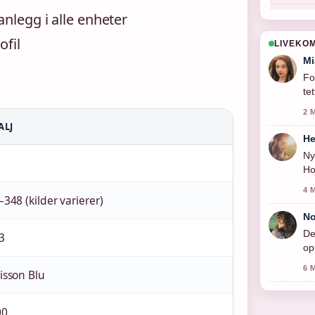
anlegg i alle enheter
ofil
LIVEKO
Mi
Fo
te
2 
ALJ
He
Ny
Ho
4 
348 (kilder varierer)
No
De
3
op
6 
isson Blu
00