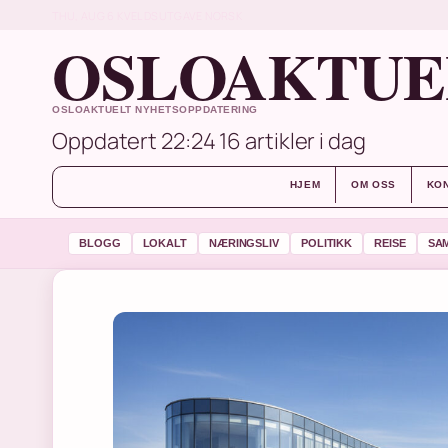
THU, AUG 6
KVELDSUTGAVE
NORSK
OSLOAKTUE
OSLOAKTUELT NYHETSOPPDATERING
Oppdatert 22:24
16 artikler i dag
HJEM
OM OSS
KO
BLOGG
LOKALT
NÆRINGSLIV
POLITIKK
REISE
SA