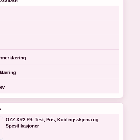
DSSIDER
rnerklæring
klæring
ev
A
OZZ XR2 P9: Test, Pris, Koblingsskjema og
Spesifikasjoner