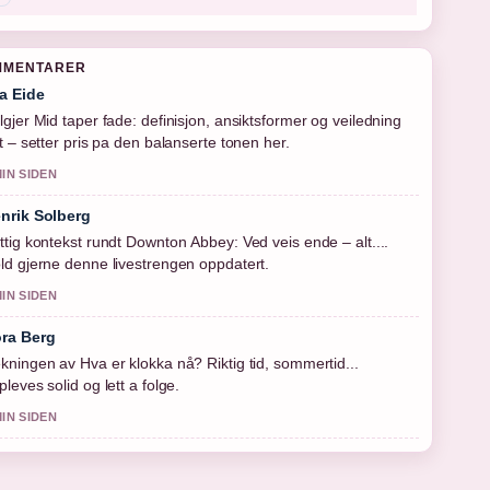
MMENTARER
a Eide
lgjer Mid taper fade: definisjon, ansiktsformer og veiledning
tt – setter pris pa den balanserte tonen her.
MIN SIDEN
nrik Solberg
ttig kontekst rundt Downton Abbey: Ved veis ende – alt....
ld gjerne denne livestrengen oppdatert.
MIN SIDEN
ra Berg
kningen av Hva er klokka nå? Riktig tid, sommertid...
pleves solid og lett a folge.
MIN SIDEN