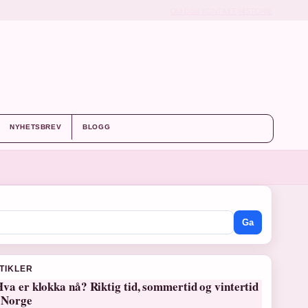
OM OSS
KONTAKT
HISTORIE
NYHETSBREV
BLOGG
Ga
RTIKLER
va er klokka nå? Riktig tid, sommertid og vintertid
i Norge