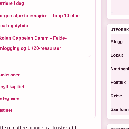
arriere i dag
orges største innsjøer – Topp 10 etter
real og dybde
UTFORSK
kolen Cappelen Damm – Feide-
Blogg
nnlogging og LK20-ressurser
Lokalt
Næringsl
funksjoner
Politikk
ytt kapittel
Reise
te tegnene
Samfunn 
stider
tte minutters gange fra Trosterud T-