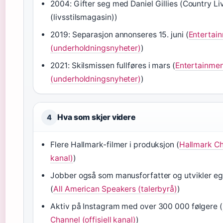
2004: Gifter seg med Daniel Gillies (Country Li
(livsstilsmagasin))
2019: Separasjon annonseres 15. juni (
Entertai
(underholdningsnyheter)
)
2021: Skilsmissen fullføres i mars (
Entertainmen
(underholdningsnyheter)
)
Hva som skjer videre
4
Flere Hallmark-filmer i produksjon (
Hallmark Cha
kanal)
)
Jobber også som manusforfatter og utvikler eg
(
All American Speakers (talerbyrå)
)
Aktiv på Instagram med over 300 000 følgere (
Channel (offisiell kanal)
)