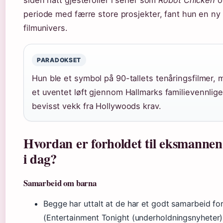
siden hatt gjesteroller i serier som
Robot Chicken
o
periode med færre store prosjekter, fant hun en ny 
filmunivers.
PARADOKSET
Hun ble et symbol på 90-tallets tenåringsfilmer, m
et uventet løft gjennom Hallmarks familievennlige
bevisst vekk fra Hollywoods krav.
Hvordan er forholdet til eksmannen 
i dag?
Samarbeid om barna
Begge har uttalt at de har et godt samarbeid fo
(Entertainment Tonight (underholdningsnyheter)