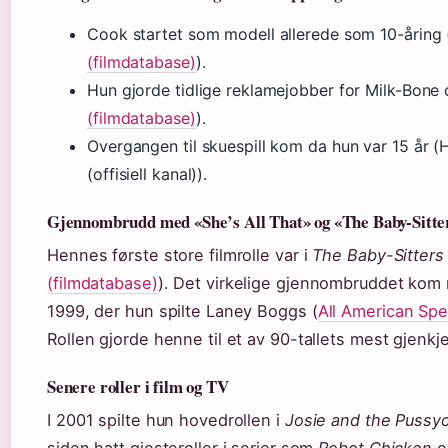
Cook startet som modell allerede som 10-åring 
(filmdatabase)
).
Hun gjorde tidlige reklamejobber for Milk-Bone 
(filmdatabase)
).
Overgangen til skuespill kom da hun var 15 år (
(offisiell kanal)).
Gjennombrudd med «She’s All That» og «The Baby-Sitte
Hennes første store filmrolle var i
The Baby-Sitters
(filmdatabase)
). Det virkelige gjennombruddet ko
1999, der hun spilte Laney Boggs (
All American Spe
Rollen gjorde henne til et av 90-tallets mest gjenkj
Senere roller i film og TV
I 2001 spilte hun hovedrollen i
Josie and the Pussy