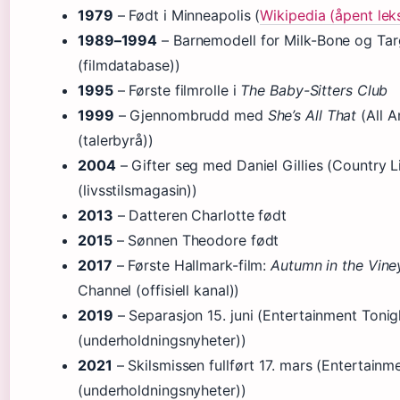
1979
– Født i Minneapolis (
Wikipedia (åpent lek
1989–1994
– Barnemodell for Milk-Bone og Ta
(filmdatabase))
1995
– Første filmrolle i
The Baby-Sitters Club
1999
– Gjennombrudd med
She’s All That
(All A
(talerbyrå))
2004
– Gifter seg med Daniel Gillies (Country L
(livsstilsmagasin))
2013
– Datteren Charlotte født
2015
– Sønnen Theodore født
2017
– Første Hallmark-film:
Autumn in the Vine
Channel (offisiell kanal))
2019
– Separasjon 15. juni (Entertainment Tonig
(underholdningsnyheter))
2021
– Skilsmissen fullført 17. mars (Entertainm
(underholdningsnyheter))