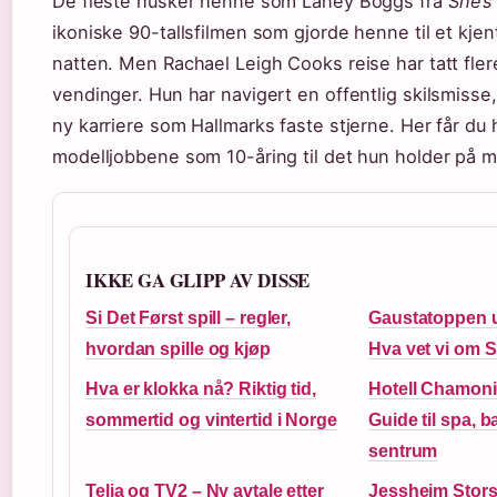
De fleste husker henne som Laney Boggs fra
She’s
ikoniske 90-tallsfilmen som gjorde henne til et kjen
natten. Men Rachael Leigh Cooks reise har tatt fle
vendinger. Hun har navigert en offentlig skilsmisse,
ny karriere som Hallmarks faste stjerne. Her får du h
modelljobbene som 10-åring til det hun holder på m
IKKE GA GLIPP AV DISSE
Si Det Først spill – regler,
Gaustatoppen 
hvordan spille og kjøp
Hva vet vi om 
Hva er klokka nå? Riktig tid,
Hotell Chamoni
sommertid og vintertid i Norge
Guide til spa, 
sentrum
Telia og TV2 – Ny avtale etter
Jessheim Stors