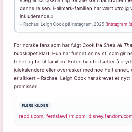
«Jeg er så takknemlig for alle som har støttet 
denne reisen. Hallmark-familien har vært utrolig
inkluderende.»
– Rachael Leigh Cook på Instagram, 2025 (
Instagram (
For norske fans som har fulgt Cook fra
She’s All Tha
budskapet klart: Hun har funnet en ny sti som gir 
frihet og tid til familien. Enten hun fortsetter å pry
julekalendere eller overrasker med noe helt annet, 
er sikkert – Rachael Leigh Cook har skrevet et nytt 
premisser.
FLERE KILDER
reddit.com
,
ferrislawfirm.com
,
disney.fandom.co