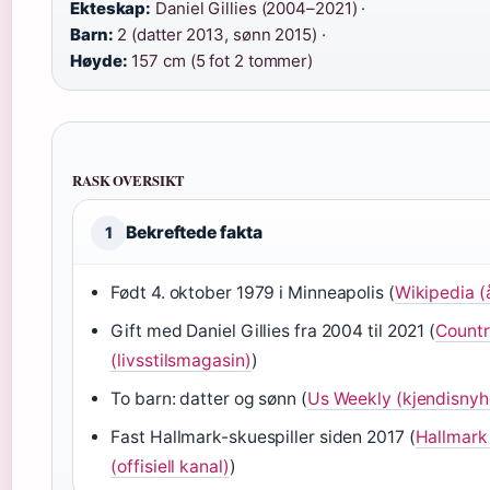
Ekteskap:
Daniel Gillies (2004–2021) ·
Barn:
2 (datter 2013, sønn 2015) ·
Høyde:
157 cm (5 fot 2 tommer)
RASK OVERSIKT
Bekreftede fakta
1
Født 4. oktober 1979 i Minneapolis (
Wikipedia (
Gift med Daniel Gillies fra 2004 til 2021 (
Countr
(livsstilsmagasin)
)
To barn: datter og sønn (
Us Weekly (kjendisnyh
Fast Hallmark-skuespiller siden 2017 (
Hallmark
(offisiell kanal)
)