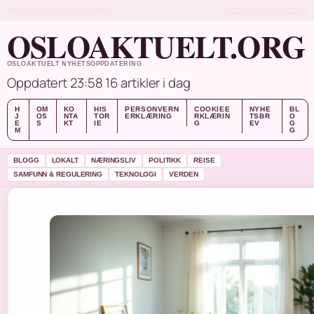
FRI, AUG 7
KVELDSUTGAVE
NORSK
OM OSS
KONTAKT
HISTORIE
OSLOAKTUELT.ORG
OSLOAKTUELT NYHETSOPPDATERING
Oppdatert 23:58
16 artikler i dag
H
OM
KO
HIS
PERSONVERN
COOKIEE
NYHE
BL
J
OS
NTA
TOR
ERKLÆRING
RKLÆRIN
TSBR
O
E
S
KT
IE
G
EV
G
M
G
BLOGG
LOKALT
NÆRINGSLIV
POLITIKK
REISE
SAMFUNN & REGULERING
TEKNOLOGI
VERDEN