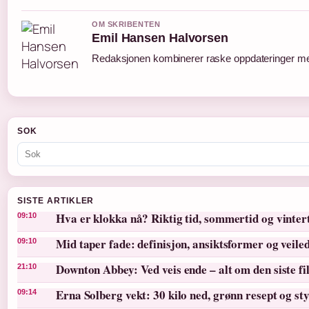
OM SKRIBENTEN
Emil Hansen Halvorsen
Redaksjonen kombinerer raske oppdateringer med 
SOK
SISTE ARTIKLER
Hva er klokka nå? Riktig tid, sommertid og vinter
09:10
Mid taper fade: definisjon, ansiktsformer og veile
09:10
Downton Abbey: Ved veis ende – alt om den siste f
21:10
Erna Solberg vekt: 30 kilo ned, grønn resept og st
09:14