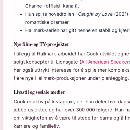
Channel (offisiell kanal)).
Hun spilte hovedrollen i
Caught by Love
(2021) 
romantiske dramaer.
Hallmark-serien har gitt henne en stabil og kjærl
Nye film- og TV-prosjekter
I tillegg til Hallmark-arbeidet har Cook utviklet eg
solgt konsepter til Lionsgate (
All American Speakers
har også uttrykt interesse for å spille mer kompleks
flere nye Hallmark-produksjoner under planlegging.
Livsstil og sosiale medier
Cook er aktiv på Instagram, der hun deler hverdags
jobbprosjekter, og har over 300 000 følgere. Hun ha
om viktigheten av å være til stede for barna og å f
karriere og familieliv.