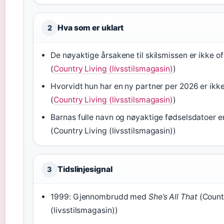
Hva som er uklart
2
De nøyaktige årsakene til skilsmissen er ikke of
(
Country Living (livsstilsmagasin)
)
Hvorvidt hun har en ny partner per 2026 er ikk
(
Country Living (livsstilsmagasin)
)
Barnas fulle navn og nøyaktige fødselsdatoer er
(Country Living (livsstilsmagasin))
Tidslinjesignal
3
1999: Gjennombrudd med
She’s All That
(Count
(livsstilsmagasin))