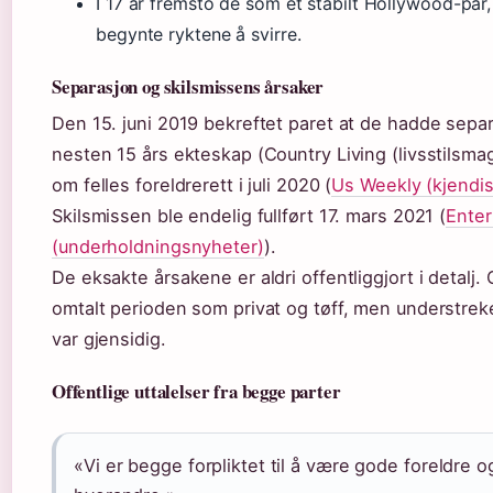
I 17 år fremsto de som et stabilt Hollywood-pa
begynte ryktene å svirre.
Separasjon og skilsmissens årsaker
Den 15. juni 2019 bekreftet paret at de hadde separ
nesten 15 års ekteskap (Country Living (livsstilsma
om felles foreldrerett i juli 2020 (
Us Weekly (kjendi
Skilsmissen ble endelig fullført 17. mars 2021 (
Enter
(underholdningsnyheter)
).
De eksakte årsakene er aldri offentliggjort i detalj.
omtalt perioden som privat og tøff, men understrek
var gjensidig.
Offentlige uttalelser fra begge parter
«Vi er begge forpliktet til å være gode foreldre o