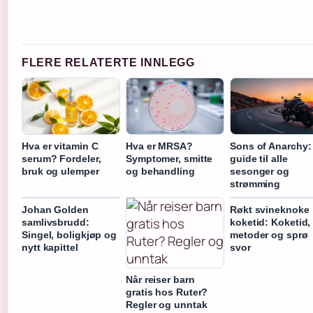
FLERE RELATERTE INNLEGG
Hva er vitamin C
Hva er MRSA?
Sons of Anarchy:
serum? Fordeler,
Symptomer, smitte
guide til alle
bruk og ulemper
og behandling
sesonger og
strømming
Johan Golden
Røkt svineknoke
samlivsbrudd:
koketid: Koketid,
Singel, boligkjøp og
metoder og sprø
nytt kapittel
svor
Når reiser barn
gratis hos Ruter?
Regler og unntak