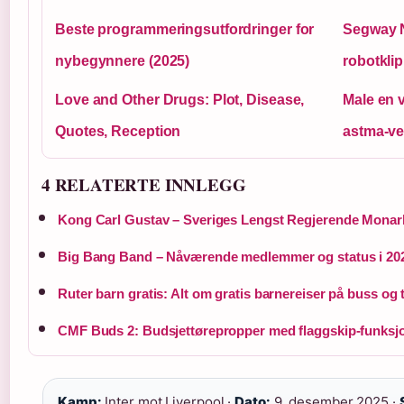
Beste programmeringsutfordringer for
Segway N
nybegynnere (2025)
robotkli
Love and Other Drugs: Plot, Disease,
Male en v
Quotes, Reception
astma-ve
4 RELATERTE INNLEGG
Kong Carl Gustav – Sveriges Lengst Regjerende Monar
Big Bang Band – Nåværende medlemmer og status i 20
Ruter barn gratis: Alt om gratis barnereiser på buss og t
CMF Buds 2: Budsjettørepropper med flaggskip-funksj
Kamp:
Inter mot Liverpool ·
Dato:
9. desember 2025 ·