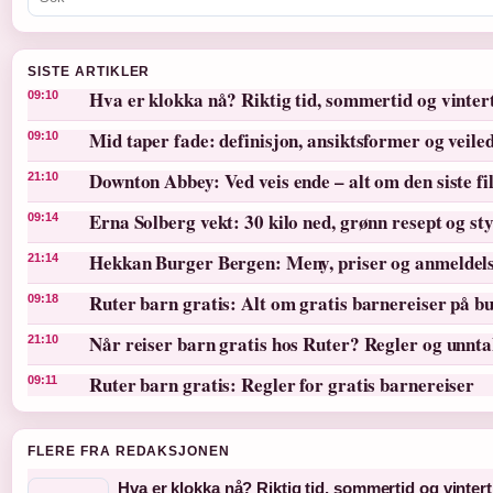
SISTE ARTIKLER
Hva er klokka nå? Riktig tid, sommertid og vinter
09:10
Mid taper fade: definisjon, ansiktsformer og veile
09:10
Downton Abbey: Ved veis ende – alt om den siste f
21:10
Erna Solberg vekt: 30 kilo ned, grønn resept og st
09:14
Hekkan Burger Bergen: Meny, priser og anmeldel
21:14
Ruter barn gratis: Alt om gratis barnereiser på bu
09:18
Når reiser barn gratis hos Ruter? Regler og unnt
21:10
Ruter barn gratis: Regler for gratis barnereiser
09:11
FLERE FRA REDAKSJONEN
Hva er klokka nå? Riktig tid, sommertid og vintert