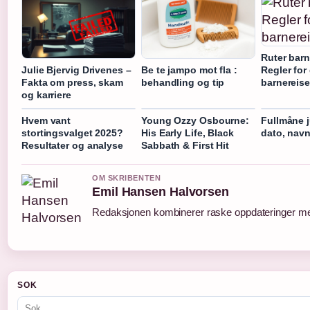
Ruter barn
Regler for 
Julie Bjervig Drivenes –
Be te jampo mot fla :
barnereise
Fakta om press, skam
behandling og tip
og karriere
Hvem vant
Young Ozzy Osbourne:
Fullmåne j
stortingsvalget 2025?
His Early Life, Black
dato, navn
Resultater og analyse
Sabbath & First Hit
OM SKRIBENTEN
Emil Hansen Halvorsen
Redaksjonen kombinerer raske oppdateringer med 
SOK