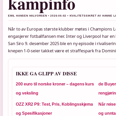
kampinfo
EMIL HANSEN HALVORSEN • 2026-06-02 • KVALITETSSIKRET AV HANNE 
Når to av Europas største klubber møtes i Champions Le
engasjerer fotballfansen mer. Inter og Liverpool har en
San Siro 9. desember 2025 ble en ny episode i rivaliserin
knepen 1-0-seier takket være et straffespark fra Domin
IKKE GA GLIPP AV DISSE
200 euro til norske kroner – dagens kurs
de Buyer 
og veksling
rengjøri
OZZ XR2 P9: Test, Pris, Koblingsskjema
Når reise
og Spesifikasjoner
og unnta