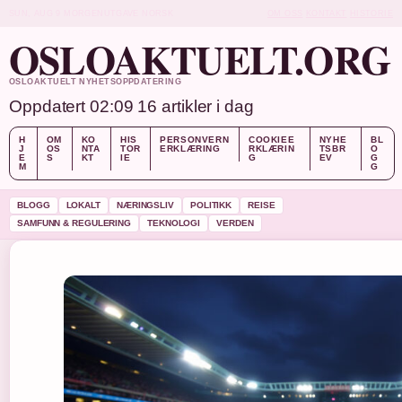
SUN, AUG 9
MORGENUTGAVE
NORSK
OM OSS
KONTAKT
HISTORIE
OSLOAKTUELT.ORG
OSLOAKTUELT NYHETSOPPDATERING
Oppdatert 02:09
16 artikler i dag
H
OM
KO
HIS
PERSONVERN
COOKIEE
NYHE
BL
J
OS
NTA
TOR
ERKLÆRING
RKLÆRIN
TSBR
O
E
S
KT
IE
G
EV
G
M
G
BLOGG
LOKALT
NÆRINGSLIV
POLITIKK
REISE
SAMFUNN & REGULERING
TEKNOLOGI
VERDEN