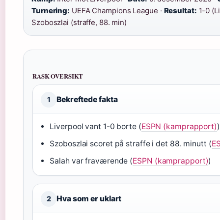
Turnering:
UEFA Champions League ·
Resultat:
1-0 (L
Szoboszlai (straffe, 88. min)
RASK OVERSIKT
Bekreftede fakta
1
Liverpool vant 1-0 borte (
ESPN (kamprapport)
)
Szoboszlai scoret på straffe i det 88. minutt (
ES
Salah var fraværende (
ESPN (kamprapport)
)
Hva som er uklart
2