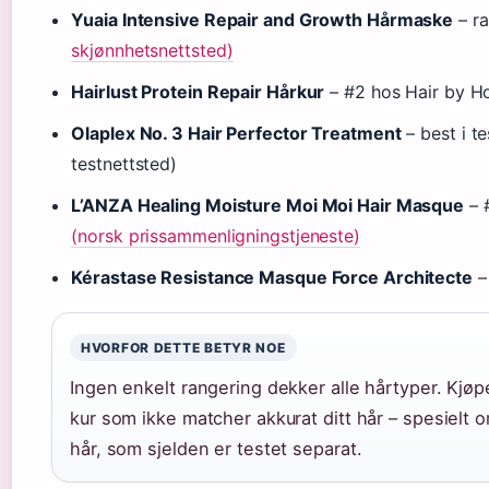
Yuaia Intensive Repair and Growth Hårmaske
– ra
skjønnhetsnettsted)
Hairlust Protein Repair Hårkur
– #2 hos Hair by Ho
Olaplex No. 3 Hair Perfector Treatment
– best i t
testnettsted)
L’ANZA Healing Moisture Moi Moi Hair Masque
– 
(norsk prissammenligningstjeneste)
Kérastase Resistance Masque Force Architecte
–
HVORFOR DETTE BETYR NOE
Ingen enkelt rangering dekker alle hårtyper. Kjøpe
kur som ikke matcher akkurat ditt hår – spesielt o
hår, som sjelden er testet separat.