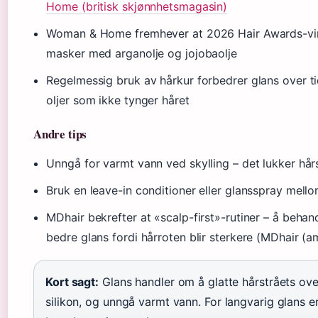
Home (britisk skjønnhetsmagasin)
Woman & Home fremhever at 2026 Hair Awards-vinn
masker med arganolje og jojobaolje
Regelmessig bruk av hårkur forbedrer glans over ti
oljer som ikke tynger håret
Andre tips
Unngå for varmt vann ved skylling – det lukker hår
Bruk en leave-in conditioner eller glansspray mell
MDhair bekrefter at «scalp-first»-rutiner – å behan
bedre glans fordi hårroten blir sterkere (MDhair (a
Kort sagt:
Glans handler om å glatte hårstråets overf
silikon, og unngå varmt vann. For langvarig glans 