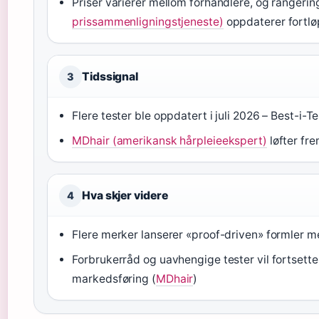
Priser varierer mellom forhandlere, og rangerin
prissammenligningstjeneste)
oppdaterer fortl
Tidssignal
3
Flere tester ble oppdatert i juli 2026 – Best-i-T
MDhair (amerikansk hårpleieekspert)
løfter fr
Hva skjer videre
4
Flere merker lanserer «proof-driven» formler m
Forbrukerråd og uavhengige tester vil fortsette 
markedsføring (
MDhair
)