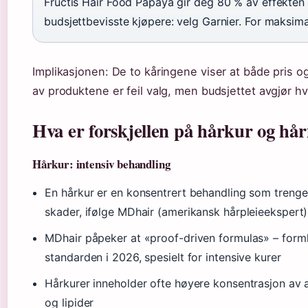
Fructis Hair Food Papaya gir deg 80 % av effekten f
budsjettbevisste kjøpere: velg Garnier. For maksimal
Implikasjonen: De to kåringene viser at både pris 
av produktene er feil valg, men budsjettet avgjør hv
Hva er forskjellen på hårkur og hå
Hårkur: intensiv behandling
En hårkur er en konsentrert behandling som trenger
skader, ifølge MDhair (amerikansk hårpleieekspert)
MDhair påpeker at «proof-driven formulas» – forml
standarden i 2026, spesielt for intensive kurer
Hårkurer inneholder ofte høyere konsentrasjon av a
og lipider