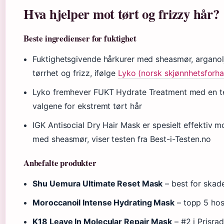
Hva hjelper mot tørt og frizzy hår?
Beste ingredienser for fuktighet
Fuktighetsgivende hårkurer med sheasmør, arganol
tørrhet og frizz, ifølge
Lyko (norsk skjønnhetsforha
Lyko fremhever FUKT Hydrate Treatment med en te
valgene for ekstremt tørt hår
IGK Antisocial Dry Hair Mask er spesielt effektiv m
med sheasmør, viser testen fra Best-i-Testen.no
Anbefalte produkter
Shu Uemura Ultimate Reset Mask
– best for skade
Moroccanoil Intense Hydrating Mask
– topp 5 hos
K18 Leave In Molecular Repair Mask
– #2 i Prisra