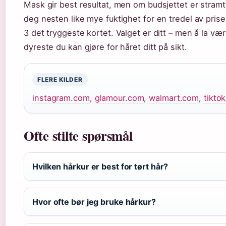
Mask gir best resultat, men om budsjettet er stramt
deg nesten like mye fuktighet for en tredel av pris
3 det tryggeste kortet. Valget er ditt – men å la vær
dyreste du kan gjøre for håret ditt på sikt.
FLERE KILDER
instagram.com
,
glamour.com
,
walmart.com
,
tikto
Ofte stilte spørsmål
Hvilken hårkur er best for tørt hår?
Hvor ofte bør jeg bruke hårkur?