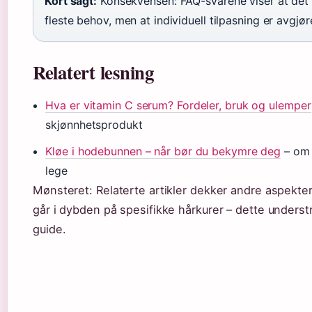
Kort sagt:
Konsekvensen: FAQ-svarene viser at det 
fleste behov, men at individuell tilpasning er avgjør
Relatert lesning
Hva er vitamin C serum? Fordeler, bruk og ulemper
skjønnhetsprodukt
Kløe i hodebunnen – når bør du bekymre deg
– om 
lege
Mønsteret: Relaterte artikler dekker andre aspekte
går i dybden på spesifikke hårkurer – dette unders
guide.