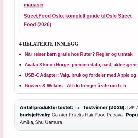
magasin
Street Food Oslo: komplett guide til Oslo Street
Food (2026)
4 RELATERTE INNLEGG
Når reiser barn gratis hos Ruter? Regler og unntak
Avatar 3 kino i Norge: premieredato, cast, aldersgren
USB-C Adapter: Valg, bruk og fordeler med Apple o
Bowers & Wilkins – Alt du trenger å vite om hi-fi
Antall produkter testet:
15 ·
Testvinner (2026):
IGK A
budsjettvalg:
Garnier Fructis Hair Food Papaya ·
Popu
Amika, Shu Uemura