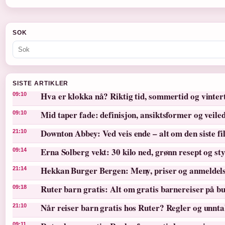
SOK
SISTE ARTIKLER
Hva er klokka nå? Riktig tid, sommertid og vinter
09:10
Mid taper fade: definisjon, ansiktsformer og veile
09:10
Downton Abbey: Ved veis ende – alt om den siste f
21:10
Erna Solberg vekt: 30 kilo ned, grønn resept og st
09:14
Hekkan Burger Bergen: Meny, priser og anmeldel
21:14
Ruter barn gratis: Alt om gratis barnereiser på bu
09:18
Når reiser barn gratis hos Ruter? Regler og unnt
21:10
09:11