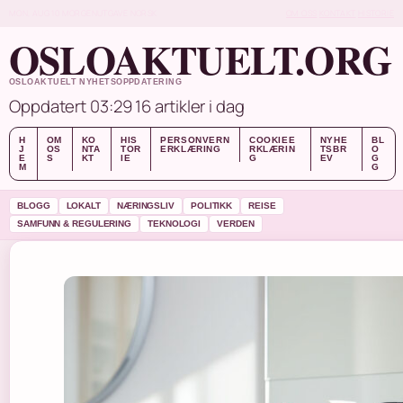
MON, AUG 10
MORGENUTGAVE
NORSK
OM OSS
KONTAKT
HISTORIE
OSLOAKTUELT.ORG
OSLOAKTUELT NYHETSOPPDATERING
Oppdatert 03:29
16 artikler i dag
H
OM
KO
HIS
PERSONVERN
COOKIEE
NYHE
BL
J
OS
NTA
TOR
ERKLÆRING
RKLÆRIN
TSBR
O
E
S
KT
IE
G
EV
G
M
G
BLOGG
LOKALT
NÆRINGSLIV
POLITIKK
REISE
SAMFUNN & REGULERING
TEKNOLOGI
VERDEN