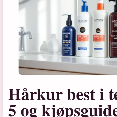
Hårkur best i t
5 og kjøpsguid