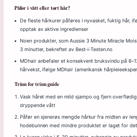
Påfør i vått eller tørt hår?
De fleste hårkurer påføres i nyvasket, fuktig hår, if
opptak av aktive ingredienser
Noen produkter, som Aussie 3 Minute Miracle Moist, 
3 minutter, bekreftet av Best-i-Testen.no
MDhair anbefaler et konsekvent bruksvindu på 8–12 
hårvekst, ifølge MDhair (amerikansk hårpleieeksper
Trinn for trinn guide
Vask håret med en mild sjampo og fjern overflødig 
dryppende vått
Påfør en sjenerøs mengde hårkur fra midten av len
hodebunnen med mindre produktet er laget for de
La kuren virke i 5–30 minutter, avhengig av produk