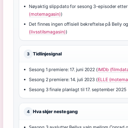
Nøyaktig slippdato for sesong 3-episoder etter 16
(motemagasin)
)
Det finnes ingen offisiell bekreftelse på Belly o
(livsstilsmagasin)
)
Tidlinjesignal
3
Sesong 1 premiere: 17. juni 2022 (
IMDb (filmdat
Sesong 2 premiere: 14. juli 2023 (
ELLE (motema
Sesong 3 finale planlagt til 17. september 2025 
Hva skjer neste gang
4
Sesong 3 avslutter Bellys valg mellom Conrad