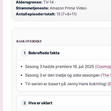
Aldersgrense:
TV-14 ·
Strømmetjeneste:
Amazon Prime Video ·
Antall episoder totalt:
15 (7+8+11)
RASK OVERSIKT
Bekreftede fakta
1
Sesong 3 hadde premiere 16. juli 2025 (
Cosmopo
Sesong 3 er den tredje og siste sesongen (
The 
TV-serien er basert på Jenny Hans boktrilogi (
Hva er uklart
2