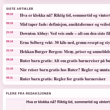
SISTE ARTIKLER
Hva er klokka nå? Riktig tid, sommertid og vinter
09:10
Mid taper fade: definisjon, ansiktsformer og veile
09:10
Downton Abbey: Ved veis ende – alt om den siste f
21:10
Erna Solberg vekt: 30 kilo ned, grønn resept og st
09:14
Hekkan Burger Bergen: Meny, priser og anmeldel
21:14
Ruter barn gratis: Alt om gratis barnereiser på bu
09:18
Når reiser barn gratis hos Ruter? Regler og unnt
21:10
Ruter barn gratis: Regler for gratis barnereiser
09:11
FLERE FRA REDAKSJONEN
Hva er klokka nå? Riktig tid, sommertid og vintert