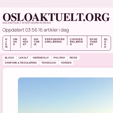
FRI, AUG 7
MORGENUTGAVE
NORSK
OM OSS
KONTAKT
HISTORIE
OSLOAKTUELT.ORG
OSLOAKTUELT NYHETSOPPDATERING
Oppdatert 03:56
16 artikler i dag
H
OM
KO
HIS
PERSONVERN
COOKIEE
NYHE
BL
J
OS
NTA
TOR
ERKLÆRING
RKLÆRIN
TSBR
O
E
S
KT
IE
G
EV
G
M
G
BLOGG
LOKALT
NÆRINGSLIV
POLITIKK
REISE
SAMFUNN & REGULERING
TEKNOLOGI
VERDEN