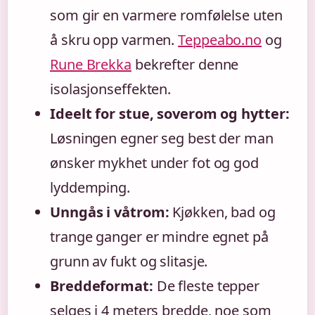
som gir en varmere romfølelse uten
å skru opp varmen.
Teppeabo.no
og
Rune Brekka
bekrefter denne
isolasjonseffekten.
Ideelt for stue, soverom og hytter:
Løsningen egner seg best der man
ønsker mykhet under fot og god
lyddemping.
Unngås i våtrom:
Kjøkken, bad og
trange ganger er mindre egnet på
grunn av fukt og slitasje.
Breddeformat:
De fleste tepper
selges i 4 meters bredde, noe som