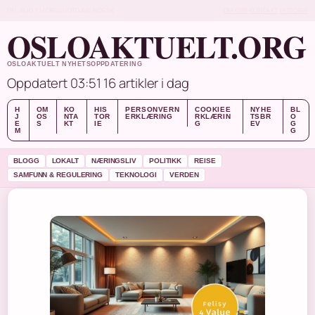
FRI, AUG 7
MORGENUTGAVE
NORSK
OM OSS
KONTAKT
HISTORIE
OSLOAKTUELT.ORG
OSLOAKTUELT NYHETSOPPDATERING
Oppdatert 03:51
16 artikler i dag
H
OM
KO
HIS
PERSONVERN
COOKIEE
NYHE
BL
J
OS
NTA
TOR
ERKLÆRING
RKLÆRIN
TSBR
O
E
S
KT
IE
G
EV
G
M
G
BLOGG
LOKALT
NÆRINGSLIV
POLITIKK
REISE
SAMFUNN & REGULERING
TEKNOLOGI
VERDEN