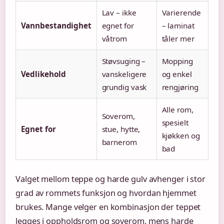
Lav – ikke
Varierende
Vannbestandighet
egnet for
– laminat
våtrom
tåler mer
Støvsuging –
Mopping
Vedlikehold
vanskeligere
og enkel
grundig vask
rengjøring
Alle rom,
Soverom,
spesielt
Egnet for
stue, hytte,
kjøkken og
barnerom
bad
Valget mellom teppe og harde gulv avhenger i stor
grad av rommets funksjon og hvordan hjemmet
brukes. Mange velger en kombinasjon der teppet
legges i oppholdsrom og soverom, mens harde