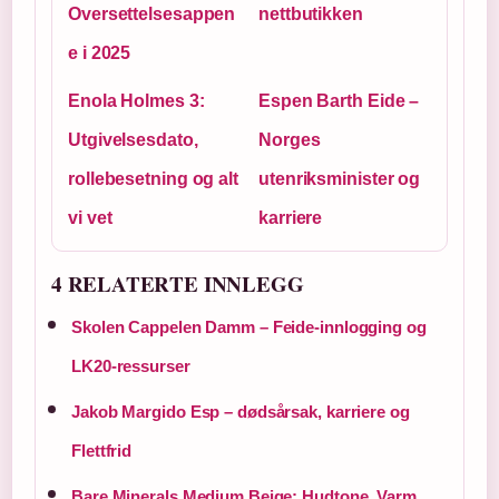
Oversettelsesappen
nettbutikken
e i 2025
Enola Holmes 3:
Espen Barth Eide –
Utgivelsesdato,
Norges
rollebesetning og alt
utenriksminister og
vi vet
karriere
4 RELATERTE INNLEGG
Skolen Cappelen Damm – Feide-innlogging og
LK20-ressurser
Jakob Margido Esp – dødsårsak, karriere og
Flettfrid
Bare Minerals Medium Beige: Hudtone, Varm