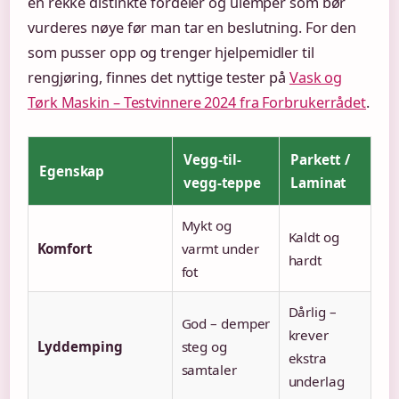
en rekke distinkte fordeler og ulemper som bør
vurderes nøye før man tar en beslutning. For den
som pusser opp og trenger hjelpemidler til
rengjøring, finnes det nyttige tester på
Vask og
Tørk Maskin – Testvinnere 2024 fra Forbrukerrådet
.
Vegg-til-
Parkett /
Egenskap
vegg-teppe
Laminat
Mykt og
Kaldt og
Komfort
varmt under
hardt
fot
Dårlig –
God – demper
krever
Lyddemping
steg og
ekstra
samtaler
underlag