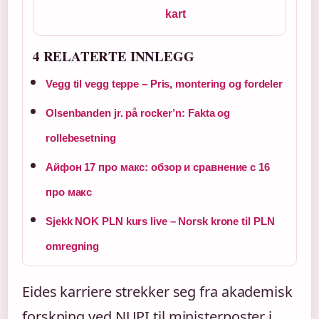
kart
4 RELATERTE INNLEGG
Vegg til vegg teppe – Pris, montering og fordeler
Olsenbanden jr. på rocker’n: Fakta og
rollebesetning
Айфон 17 про макс: обзор и сравнение с 16
про макс
Sjekk NOK PLN kurs live – Norsk krone til PLN
omregning
Eides karriere strekker seg fra akademisk
forskning ved NUPI til ministerposter i