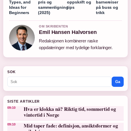
Types, and
pris og
oppskrift og
barnereiser
Ideas for
sammenligning
tips
på buss og
Beginners
(2025)
trikk
OM SKRIBENTEN
Emil Hansen Halvorsen
Redaksjonen kombinerer raske
oppdateringer med tydelige forklaringer.
SOK
Ga
SISTE ARTIKLER
Hva er klokka nå? Riktig tid, sommertid og
09:10
vintertid i Norge
Mid taper fade: definisjon, ansiktsformer og
09:10