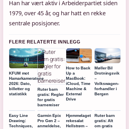
Han har vært aktiv i Arbeiderpartiet siden
1979, over 45 år, og har hatt en rekke
sentrale posisjoner.
FLERE RELATERTE INNLEGG
How to Back
Møller Bil
Up a
Drotningsvik
KFUM mot
MacBook:
–
Hamarkameratene
iCloud, Time
Volkswagen-
2026: Dato,
Machine &
forhandler i
billetter og
Ruter barn
External
Bergen
statistikk
gratis: Regler
Drive
for gratis
barnereiser
Easy Line
Garmin Epix
Hjemmelaget
Ruter barn
Drawing:
Pro Gen 2 –
rekesalat
gratis: Alt
Techniques,
anmeldelse,
Hellstrøm –
om gratis