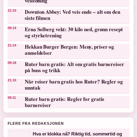
veiledning
Downton Abbey: Ved veis ende – alt om den
21:10
siste filmen
Erna Solberg vekt: 30 kilo ned, grønn resept
09:14
og styrketrening
Hekkan Burger Bergen: Meny, priser og
21:14
anmeldelser
Ruter barn gratis: Alt om gratis barnereiser
09:18
på buss og trikk
Når reiser barn gratis hos Ruter? Regler og
21:10
unntak
Ruter barn gratis: Regler for gratis
09:11
barnereiser
FLERE FRA REDAKSJONEN
Hva er klokka nå? Riktig tid, sommertid og