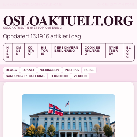
SUN, AUG 9
MIDTPA DAGEN-UTGAVE
NORSK
OM OSS
KONTAKT
HISTORIE
OSLOAKTUELT.ORG
OSLOAKTUELT NYHETSOPPDATERING
Oppdatert 13:19
16 artikler i dag
H
OM
KO
HIS
PERSONVERN
COOKIEE
NYHE
BL
J
OS
NTA
TOR
ERKLÆRING
RKLÆRIN
TSBR
O
E
S
KT
IE
G
EV
G
M
G
BLOGG
LOKALT
NÆRINGSLIV
POLITIKK
REISE
SAMFUNN & REGULERING
TEKNOLOGI
VERDEN