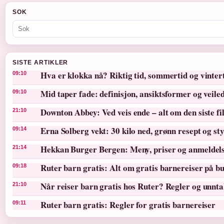
SOK
SISTE ARTIKLER
Hva er klokka nå? Riktig tid, sommertid og vinter
09:10
Mid taper fade: definisjon, ansiktsformer og veile
09:10
Downton Abbey: Ved veis ende – alt om den siste f
21:10
Erna Solberg vekt: 30 kilo ned, grønn resept og st
09:14
Hekkan Burger Bergen: Meny, priser og anmeldel
21:14
Ruter barn gratis: Alt om gratis barnereiser på bu
09:18
Når reiser barn gratis hos Ruter? Regler og unnt
21:10
Ruter barn gratis: Regler for gratis barnereiser
09:11