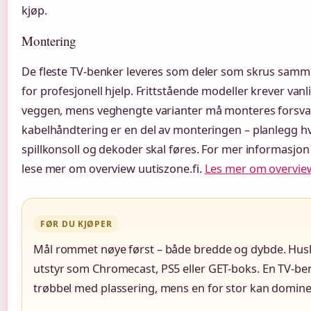
kjøp.
Montering
De fleste TV-benker leveres som deler som skrus sam
for profesjonell hjelp. Frittstående modeller krever vanli
veggen, mens veghengte varianter må monteres forsvar
kabelhåndtering er en del av monteringen – planlegg hv
spillkonsoll og dekoder skal føres. For mer informasjo
lese mer om overview uutiszone.fi.
Les mer om overview
FØR DU KJØPER
Mål rommet nøye først – både bredde og dybde. Husk 
utstyr som Chromecast, PS5 eller GET-boks. En TV-benk
trøbbel med plassering, mens en for stor kan domin