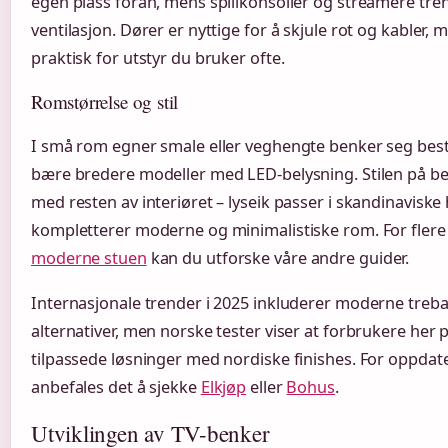
egen plass foran, mens spillkonsoller og streamere tre
ventilasjon. Dører er nyttige for å skjule rot og kabler,
praktisk for utstyr du bruker ofte.
Romstørrelse og stil
I små rom egner smale eller veghengte benker seg bes
bære bredere modeller med LED-belysning. Stilen på
med resten av interiøret – lyseik passer i skandinavisk
kompletterer moderne og minimalistiske rom. For fler
moderne stuen
kan du utforske våre andre guider.
Internasjonale trender i 2025 inkluderer moderne treba
alternativer, men norske tester viser at forbrukere her p
tilpassede løsninger med nordiske finishes. For oppdate
anbefales det å sjekke
Elkjøp
eller
Bohus
.
Utviklingen av TV-benker