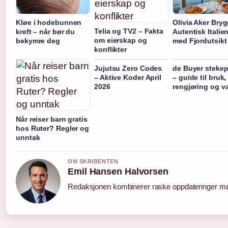
Kløe i hodebunnen
Olivia Aker Bryg
Telia og TV2 – Fakta
kreft – når bør du
Autentisk Italie
om eierskap og
bekymre deg
med Fjordutsikt
konflikter
Jujutsu Zero Codes
de Buyer steke
– Aktive Koder April
– guide til bruk,
2026
rengjøring og v
Når reiser barn gratis
hos Ruter? Regler og
unntak
OM SKRIBENTEN
Emil Hansen Halvorsen
Redaksjonen kombinerer raske oppdateringer med 