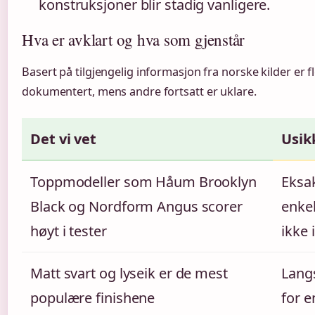
konstruksjoner blir stadig vanligere.
Hva er avklart og hva som gjenstår
Basert på tilgjengelig informasjon fra norske kilder er f
dokumentert, mens andre fortsatt er uklare.
Det vi vet
Usik
Toppmodeller som Håum Brooklyn
Eksak
Black og Nordform Angus scorer
enke
høyt i tester
ikke 
Matt svart og lyseik er de mest
Langs
populære finishene
for e