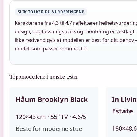
SLIK TOLKER DU VURDERINGENE
Karakterene fra 4.3 til 4.7 reflekterer helhetsvurdering
design, oppbevaringsplass og montering er vektlagt.
ikke nødvendigvis at modellen er best for ditt behov –
modell som passer rommet ditt.
Toppmodellene i norske tester
Håum Brooklyn Black
In Livi
Estate
120×43 cm · 55″ TV · 4.6/5
180×48,6 
Beste for moderne stue