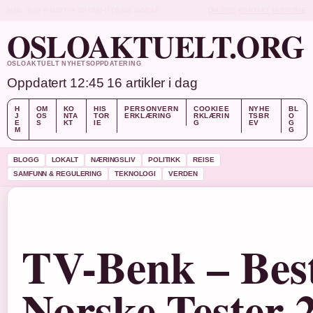
SUN, AUG 9
MIDTPA DAGEN-UTGAVE
NORSK
OM OSS
KONTAKT
HISTORIE
OSLOAKTUELT.ORG
OSLOAKTUELT NYHETSOPPDATERING
Oppdatert 12:45
16 artikler i dag
H
OM
KO
HIS
PERSONVERN
COOKIEE
NYHE
BL
J
OS
NTA
TOR
ERKLÆRING
RKLÆRIN
TSBR
O
E
S
KT
IE
G
EV
G
M
G
BLOGG
LOKALT
NÆRINGSLIV
POLITIKK
REISE
SAMFUNN & REGULERING
TEKNOLOGI
VERDEN
TV-Benk – Best
Norske Tester 