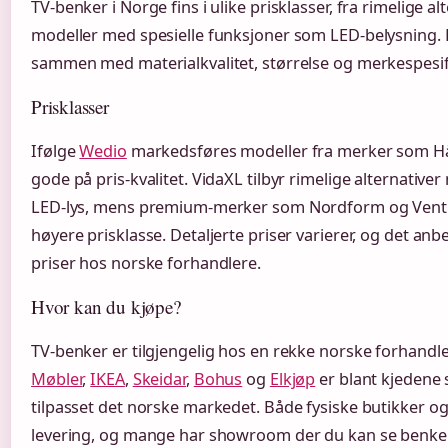
TV-benker i Norge fins i ulike prisklasser, fra rimelige al
modeller med spesielle funksjoner som LED-belysning. P
sammen med materialkvalitet, størrelse og merkespesi
Prisklasser
Ifølge
Wedio
markedsføres modeller fra merker som H
gode på pris-kvalitet. VidaXL tilbyr rimelige alternativ
LED-lys, mens premium-merker som Nordform og Ventur
høyere prisklasse. Detaljerte priser varierer, og det anb
priser hos norske forhandlere.
Hvor kan du kjøpe?
TV-benker er tilgjengelig hos en rekke norske forhandl
Møbler
,
IKEA
,
Skeidar
,
Bohus
og
Elkjøp
er blant kjedene
tilpasset det norske markedet. Både fysiske butikker og
levering, og mange har showroom der du kan se benkene