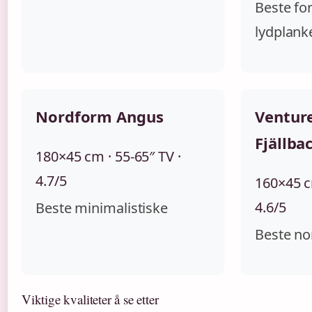
Beste fo
lydplank
Nordform Angus
Ventur
Fjällba
180×45 cm · 55-65″ TV ·
4.7/5
160×45 cm
4.6/5
Beste minimalistiske
Beste no
Viktige kvaliteter å se etter