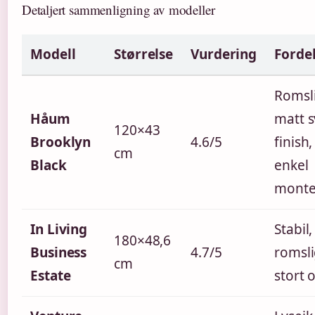
Detaljert sammenligning av modeller
Modell
Størrelse
Vurdering
Forde
Romsli
Håum
matt s
120×43
Brooklyn
4.6/5
finish,
cm
Black
enkel
monte
In Living
Stabil,
180×48,6
Business
4.7/5
romsli
cm
Estate
stort 