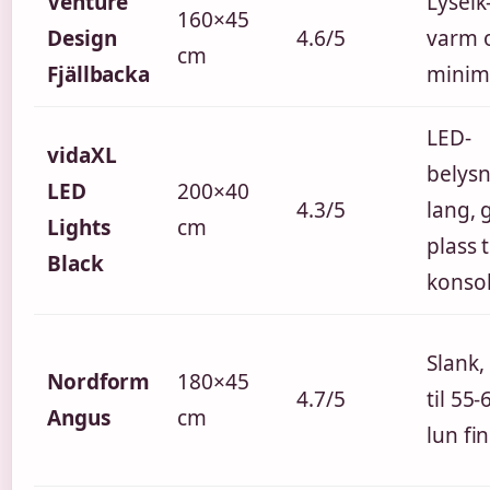
Venture
Lyseik-
160×45
Design
4.6/5
varm 
cm
Fjällbacka
minima
LED-
vidaXL
belysn
LED
200×40
4.3/5
lang, 
Lights
cm
plass t
Black
konsol
Slank,
Nordform
180×45
4.7/5
til 55-
Angus
cm
lun fi