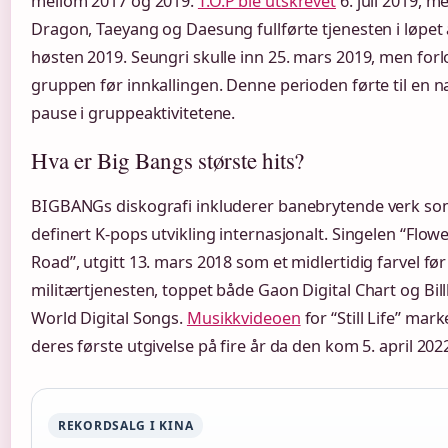
mellom 2017 og 2019.
T.O.P ble utskrevet
6. juli 2019, m
Dragon, Taeyang og Daesung fullførte tjenesten i løpet
høsten 2019. Seungri skulle inn 25. mars 2019, men forl
gruppen før innkallingen. Denne perioden førte til en n
pause i gruppeaktivitetene.
Hva er Big Bangs største hits?
BIGBANGs diskografi inkluderer banebrytende verk so
definert K-pops utvikling internasjonalt. Singelen “Flow
Road”, utgitt 13. mars 2018 som et midlertidig farvel før
militærtjenesten, toppet både Gaon Digital Chart og Bil
World Digital Songs.
Musikkvideoen
for “Still Life” mark
deres første utgivelse på fire år da den kom 5. april 202
REKORDSALG I KINA