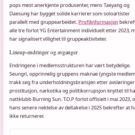
pops mest anerkjente produsenter, mens Taeyang og
Daesung har bygget solide karrierer som soloartister
parallelt med gruppearbeidet.
Profilinformasjon
bekreft
alle tre forlot YG Entertainment individuelt etter 2023, 
har signalisert villighet til gruppeaktiviteter.
Lineup-endringer og avganger
Endringene i medlemsstrukturen har vært betydelige.
Seungri, opprinnelig gruppens maknae (yngste medlem
trakk seg fra underholdningsbransjen etter avsløringe
prostitusjon, narkotika og politikorrupsjon knyttet til h
nattklubb Burning Sun. T.O.P forlot offisielt i mai 2023, 
hans senere nektelse av deltakelse i 2025 bekrefter at 
ikke returnerer.