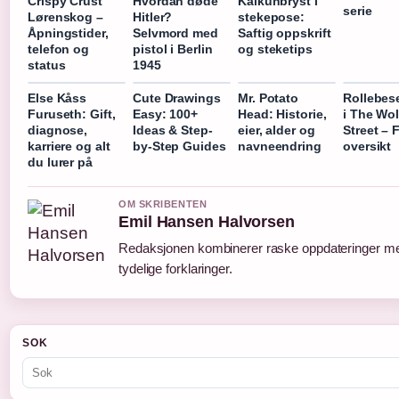
Crispy Crust
Hvordan døde
Kalkunbryst i
serie
Lørenskog –
Hitler?
stekepose:
Åpningstider,
Selvmord med
Saftig oppskrift
telefon og
pistol i Berlin
og steketips
status
1945
Else Kåss
Cute Drawings
Mr. Potato
Rollebes
Furuseth: Gift,
Easy: 100+
Head: Historie,
i The Wol
diagnose,
Ideas & Step-
eier, alder og
Street – F
karriere og alt
by-Step Guides
navneendring
oversikt
du lurer på
OM SKRIBENTEN
Emil Hansen Halvorsen
Redaksjonen kombinerer raske oppdateringer m
tydelige forklaringer.
SOK