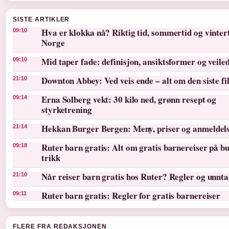
SISTE ARTIKLER
Hva er klokka nå? Riktig tid, sommertid og vintert
09:10
Norge
Mid taper fade: definisjon, ansiktsformer og veile
09:10
Downton Abbey: Ved veis ende – alt om den siste f
21:10
Erna Solberg vekt: 30 kilo ned, grønn resept og
09:14
styrketrening
Hekkan Burger Bergen: Meny, priser og anmeldel
21:14
Ruter barn gratis: Alt om gratis barnereiser på bu
09:18
trikk
Når reiser barn gratis hos Ruter? Regler og unnt
21:10
Ruter barn gratis: Regler for gratis barnereiser
09:11
FLERE FRA REDAKSJONEN