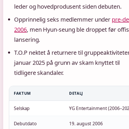
leder og hovedprodusent siden debuten.
Opprinnelig seks medlemmer under
pre-de
2006
, men Hyun-seung ble droppet før offisi
lansering.
T.O.P nektet å returnere til gruppeaktiviteter
januar 2025 på grunn av skam knyttet til
tidligere skandaler.
FAKTUM
DETALJ
Selskap
YG Entertainment (2006–20
Debutdato
19. august 2006