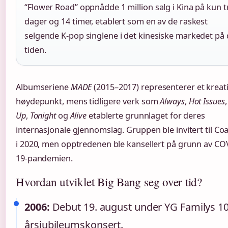
“Flower Road” oppnådde 1 million salg i Kina på kun t
dager og 14 timer, etablert som en av de raskest
selgende K-pop singlene i det kinesiske markedet på
tiden.
Albumseriene
MADE
(2015–2017) representerer et kreati
høydepunkt, mens tidligere verk som
Always
,
Hot Issues
Up
,
Tonight
og
Alive
etablerte grunnlaget for deres
internasjonale gjennomslag. Gruppen ble invitert til Co
i 2020, men opptredenen ble kansellert på grunn av CO
19-pandemien.
Hvordan utviklet Big Bang seg over tid?
2006:
Debut 19. august under YG Familys 10
årsjubileumskonsert.