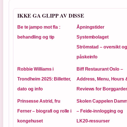
IKKE GA GLIPP AV DISSE
Be te jampo mot fla :
Åpningstider
behandling og tip
Systembolaget
Strömstad – oversikt o
påskeinfo
Robbie Williams i
Biff Restaurant Oslo –
Trondheim 2025: Billetter,
Address, Menu, Hours 
dato og info
Reviews for Borggarde
Prinsesse Astrid, fru
Skolen Cappelen Dam
Ferner – biografi og rolle i
– Feide-innlogging og
kongehuset
LK20-ressurser