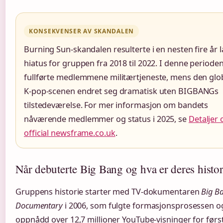
KONSEKVENSER AV SKANDALEN
Burning Sun-skandalen resulterte i en nesten fire år 
hiatus for gruppen fra 2018 til 2022. I denne periode
fullførte medlemmene militærtjeneste, mens den glo
K-pop-scenen endret seg dramatisk uten BIGBANGs
tilstedeværelse. For mer informasjon om bandets
nåværende medlemmer og status i 2025, se
Detaljer
official newsframe.co.uk
.
Når debuterte Big Bang og hva er deres histor
Gruppens historie starter med TV-dokumentaren
Big B
Documentary
i 2006, som fulgte formasjonsprosessen o
oppnådd over 12,7 millioner YouTube-visninger for førs