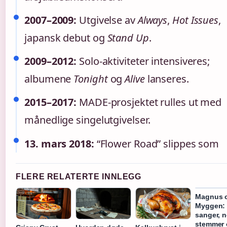
2007–2009:
Utgivelse av
Always
,
Hot Issues
,
japansk debut og
Stand Up
.
2009–2012:
Solo-aktiviteter intensiveres;
albumene
Tonight
og
Alive
lanseres.
2015–2017:
MADE-prosjektet rulles ut med
månedlige singelutgivelser.
13. mars 2018:
“Flower Road” slippes som
FLERE RELATERTE INNLEGG
Magnus 
Myggen: s
sanger, 
stemmer 