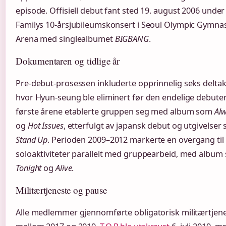
episode. Offisiell debut fant sted 19. august 2006 under
Familys 10-årsjubileumskonsert i Seoul Olympic Gymnas
Arena med singlealbumet
BIGBANG
.
Dokumentaren og tidlige år
Pre-debut-prosessen inkluderte opprinnelig seks deltak
hvor Hyun-seung ble eliminert før den endelige debute
første årene etablerte gruppen seg med album som
Al
og
Hot Issues
, etterfulgt av japansk debut og utgivelser
Stand Up
. Perioden 2009–2012 markerte en overgang til
soloaktiviteter parallelt med gruppearbeid, med album
Tonight
og
Alive
.
Militærtjeneste og pause
Alle medlemmer gjennomførte obligatorisk militærtjen