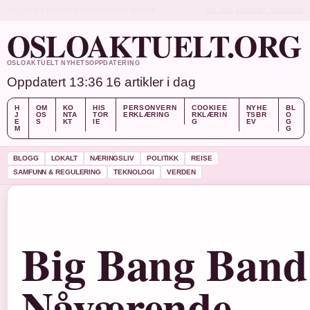
FRI, AUG 7
MIDTPA DAGEN-UTGAVE
NORSK
OM OSS
KONTAKT
HISTORIE
OSLOAKTUELT.ORG
OSLOAKTUELT NYHETSOPPDATERING
Oppdatert 13:36
16 artikler i dag
H
OM
KO
HIS
PERSONVERN
COOKIEE
NYHE
BL
J
OS
NTA
TOR
ERKLÆRING
RKLÆRIN
TSBR
O
E
S
KT
IE
G
EV
G
M
G
BLOGG
LOKALT
NÆRINGSLIV
POLITIKK
REISE
SAMFUNN & REGULERING
TEKNOLOGI
VERDEN
Big Bang Band
Nåværende