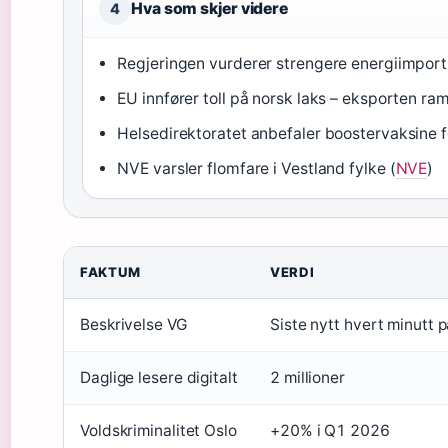
Hva som skjer videre
4
Regjeringen vurderer strengere energiimportr
EU innfører toll på norsk laks – eksporten ra
Helsedirektoratet anbefaler boostervaksine fo
NVE varsler flomfare i Vestland fylke (
NVE
)
FAKTUM
VERDI
Beskrivelse VG
Siste nytt hvert minutt 
Daglige lesere digitalt
2 millioner
Voldskriminalitet Oslo
+20% i Q1 2026