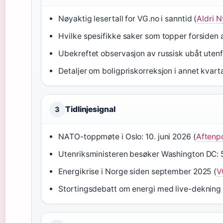
Nøyaktig lesertall for VG.no i sanntid (
Aldri N
Hvilke spesifikke saker som topper forsiden 
Ubekreftet observasjon av russisk ubåt uten
Detaljer om boligpriskorreksjon i annet kvarta
Tidlinjesignal
3
NATO-toppmøte i Oslo: 10. juni 2026 (
Aftenp
Utenriksministeren besøker Washington DC: 5
Energikrise i Norge siden september 2025 (
V
Stortingsdebatt om energi med live-dekning 