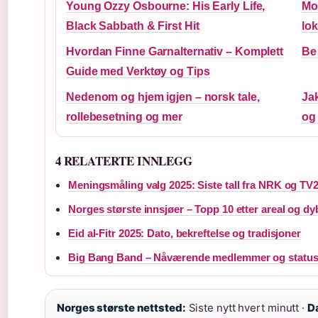
Young Ozzy Osbourne: His Early Life,
Mos
Black Sabbath & First Hit
lo
Hvordan Finne Garnalternativ – Komplett
Be 
Guide med Verktøy og Tips
Nedenom og hjem igjen – norsk tale,
Ja
rollebesetning og mer
og 
4 RELATERTE INNLEGG
Meningsmåling valg 2025: Siste tall fra NRK og TV
Norges største innsjøer – Topp 10 etter areal og d
Eid al-Fitr 2025: Dato, bekreftelse og tradisjoner
Big Bang Band – Nåværende medlemmer og status 
Norges største nettsted:
Siste nytt hvert minutt ·
Da