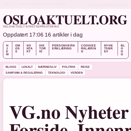
FRI, AUG 7
MIDTPA DAGEN-UTGAVE
NORSK
OM OSS
KONTAKT
HISTORIE
OSLOAKTUELT.ORG
OSLOAKTUELT NYHETSOPPDATERING
Oppdatert 17:06
16 artikler i dag
H
OM
KO
HIS
PERSONVERN
COOKIEE
NYHE
BL
J
OS
NTA
TOR
ERKLÆRING
RKLÆRIN
TSBR
O
E
S
KT
IE
G
EV
G
M
G
BLOGG
LOKALT
NÆRINGSLIV
POLITIKK
REISE
SAMFUNN & REGULERING
TEKNOLOGI
VERDEN
VG.no Nyheter 
Forside, Innenr