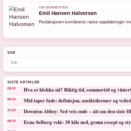
OM SKRIBENTEN
Emil Hansen Halvorsen
Redaksjonen kombinerer raske oppdateringer med 
SOK
SISTE ARTIKLER
Hva er klokka nå? Riktig tid, sommertid og vinter
09:10
Mid taper fade: definisjon, ansiktsformer og veile
09:10
Downton Abbey: Ved veis ende – alt om den siste f
21:10
Erna Solberg vekt: 30 kilo ned, grønn resept og st
09:14