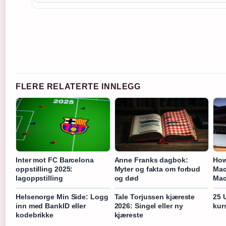
FLERE RELATERTE INNLEGG
Inter mot FC Barcelona
Anne Franks dagbok:
How
oppstilling 2025:
Myter og fakta om forbud
Mac
lagoppstilling
og død
Mac
Helsenorge Min Side: Logg
Tale Torjussen kjæreste
25 
inn med BankID eller
2026: Singel eller ny
kur
kodebrikke
kjæreste