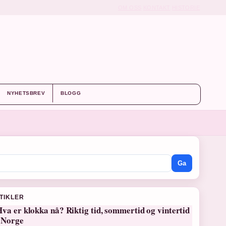
OM OSS
KONTAKT
HISTORIE
NYHETSBREV
BLOGG
Ga
RTIKLER
va er klokka nå? Riktig tid, sommertid og vintertid
i Norge