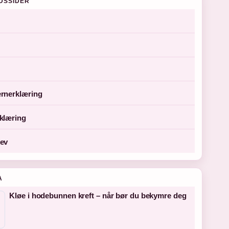
DSSIDER
rnerklæring
klæring
ev
A
Kløe i hodebunnen kreft – når bør du bekymre deg