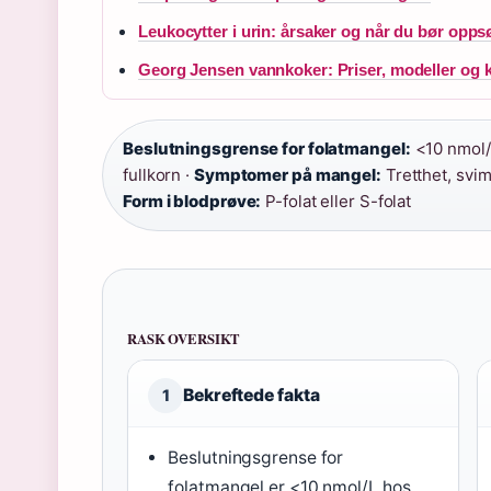
Leukocytter i urin: årsaker og når du bør opps
Georg Jensen vannkoker: Priser, modeller og 
Beslutningsgrense for folatmangel:
<10 nmol/
fullkorn ·
Symptomer på mangel:
Tretthet, svi
Form i blodprøve:
P-folat eller S-folat
RASK OVERSIKT
Bekreftede fakta
1
Beslutningsgrense for
folatmangel er <10 nmol/L hos