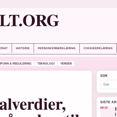
LT.ORG
NTAKT
HISTORIE
PERSONVERNERKLÆRING
COOKIEERKLÆRING
MFUNN & REGULERING
TEKNOLOGI
VERDEN
SOK
alverdier,
SISTE A
H
09:10