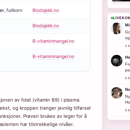
r, fullkorn
Blodsjekk.no
LIVEKO
Mi
Blodsjekk.no
Go
og
B-vitaminmangel.no
4 
B-vitaminmangel.no
He
Fo
pa
6 
No
Ny
onen av folat (vitamin B9) i plasma.
Ho
kst, og kroppen trenger jevnlig tilførsel
8 
nksjoner. Prøven brukes av leger for å
sienten har tilstrekkelige nivåer.