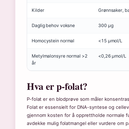
Kilder
Grønnsaker, bæ
Daglig behov voksne
300 µg
Homocystein normal
<15 µmol/L
Metylmalonsyre normal >2
<0,26 µmol/L
år
Hva er p-folat?
P-folat er en blodprøve som måler konsentrasj
Folat er essensielt for DNA-syntese og celleve
gjennom kosten for å opprettholde normale fu
avdekke mulig folatmangel eller vurdere om pa