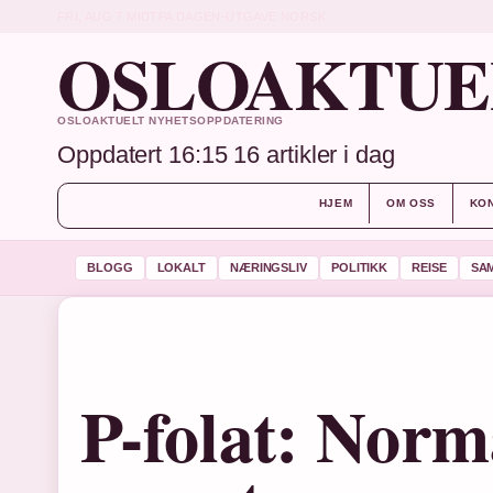
FRI, AUG 7
MIDTPA DAGEN-UTGAVE
NORSK
OSLOAKTUE
OSLOAKTUELT NYHETSOPPDATERING
Oppdatert 16:15
16 artikler i dag
HJEM
OM OSS
KO
BLOGG
LOKALT
NÆRINGSLIV
POLITIKK
REISE
SA
P-folat: Norm