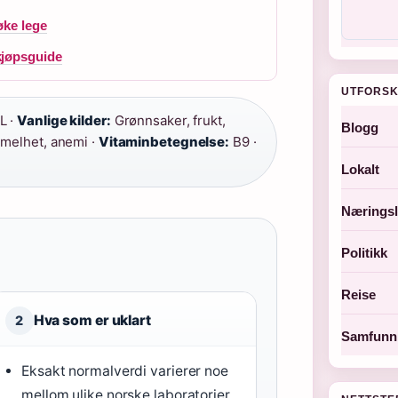
øke lege
kjøpsguide
UTFORSK
L ·
Vanlige kilder:
Grønnsaker, frukt,
Blogg
mmelhet, anemi ·
Vitaminbetegnelse:
B9 ·
Lokalt
Næringsl
Politikk
Reise
Hva som er uklart
2
Samfunn 
Eksakt normalverdi varierer noe
mellom ulike norske laboratorier