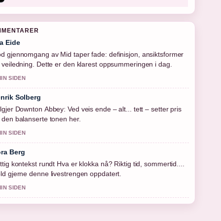
MMENTARER
a Eide
d gjennomgang av Mid taper fade: definisjon, ansiktsformer
 veiledning. Dette er den klarest oppsummeringen i dag.
MIN SIDEN
nrik Solberg
lgjer Downton Abbey: Ved veis ende – alt... tett – setter pris
 den balanserte tonen her.
MIN SIDEN
ra Berg
ttig kontekst rundt Hva er klokka nå? Riktig tid, sommertid....
ld gjerne denne livestrengen oppdatert.
MIN SIDEN