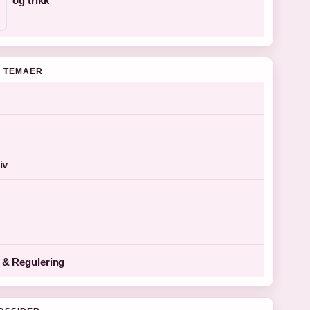
og trikk
 TEMAER
iv
& Regulering