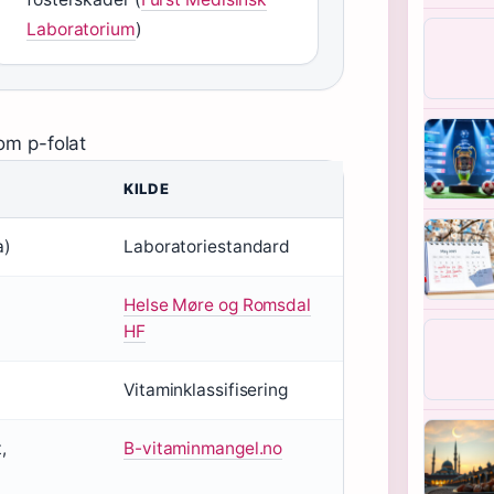
Laboratorium
)
om p-folat
KILDE
a)
Laboratoriestandard
Helse Møre og Romsdal
HF
Vitaminklassifisering
,
B-vitaminmangel.no