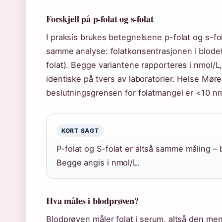
Forskjell på p-folat og s-folat
I praksis brukes betegnelsene p-folat og s-fo
samme analyse: folatkonsentrasjonen i blodet 
folat). Begge variantene rapporteres i nmol/
identiske på tvers av laboratorier. Helse Mør
beslutningsgrensen for folatmangel er <10 nm
KORT SAGT
P-folat og S-folat er altså samme måling – 
Begge angis i nmol/L.
Hva måles i blodprøven?
Blodprøven måler folat i serum, altså den meng