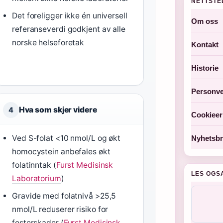
NETTSTE
Det foreligger ikke én universell
Om oss
referanseverdi godkjent av alle
norske helseforetak
Kontakt
Historie
Personve
Hva som skjer videre
4
Cookieer
Ved S-folat <10 nmol/L og økt
Nyhetsbr
homocystein anbefales økt
folatinntak (
Furst Medisinsk
LES OGS
Laboratorium
)
Gravide med folatnivå >25,5
nmol/L reduserer risiko for
fosterskader (
Furst Medisinsk