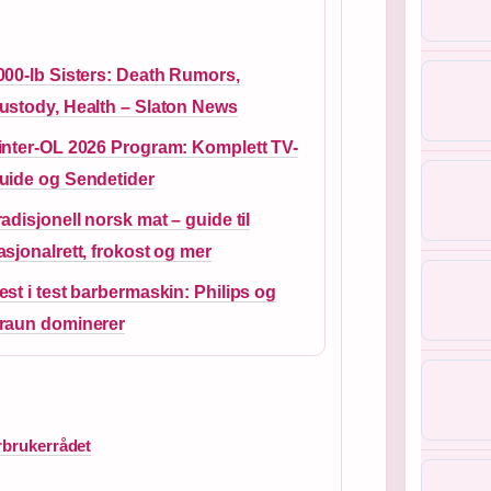
000-lb Sisters: Death Rumors,
ustody, Health – Slaton News
inter-OL 2026 Program: Komplett TV-
uide og Sendetider
radisjonell norsk mat – guide til
asjonalrett, frokost og mer
est i test barbermaskin: Philips og
raun dominerer
rbrukerrådet