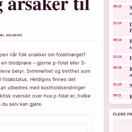
årsaker til
M
09:10
v
D
21:10
EMIL SOLBERG
E
09:14
s
ppen når folk snakker om folatmangel?
21:14
en blodprøve – gjerne p-folat eller S-
R
09:18
rdiene betyr. Svimmelhet og tretthet som
o
il folatstatus. Heldigvis finnes det
N
21:10
r kan utbedres med kostholdsendringer
ktisk oversikt over hva p-folat er, hvilke
R
09:11
 du selv kan gjøre.
FLERE F