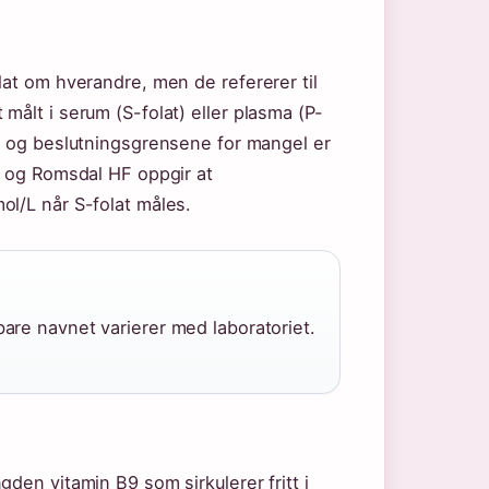
lat om hverandre, men de refererer til
målt i serum (S-folat) eller plasma (P-
L, og beslutningsgrensene for mangel er
e og Romsdal HF oppgir at
ol/L når S-folat måles.
bare navnet varierer med laboratoriet.
den vitamin B9 som sirkulerer fritt i