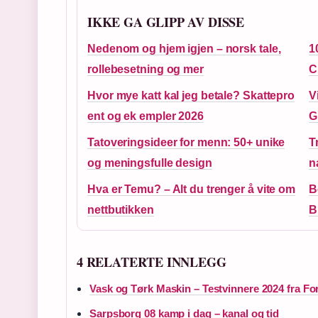
IKKE GA GLIPP AV DISSE
Nedenom og hjem igjen – norsk tale,
1
rollebesetning og mer
C
Hvor mye katt kal jeg betale? Skattepro
V
ent og ek empler 2026
G
Tatoveringsideer for menn: 50+ unike
T
og meningsfulle design
n
Hva er Temu? – Alt du trenger å vite om
B
nettbutikken
B
4 RELATERTE INNLEGG
Vask og Tørk Maskin – Testvinnere 2024 fra Fo
Sarpsborg 08 kamp i dag – kanal og tid