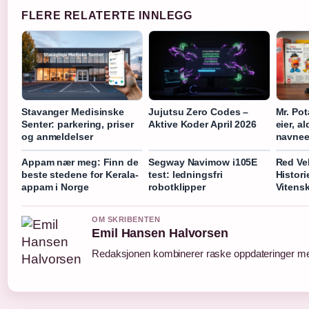
FLERE RELATERTE INNLEGG
Stavanger Medisinske
Jujutsu Zero Codes –
Mr. Pot
Senter: parkering, priser
Aktive Koder April 2026
eier, a
og anmeldelser
navnee
Appam nær meg: Finn de
Segway Navimow i105E
Red Ve
beste stedene for Kerala-
test: ledningsfri
Histori
appam i Norge
robotklipper
Vitens
OM SKRIBENTEN
Emil Hansen Halvorsen
Redaksjonen kombinerer raske oppdateringer med 