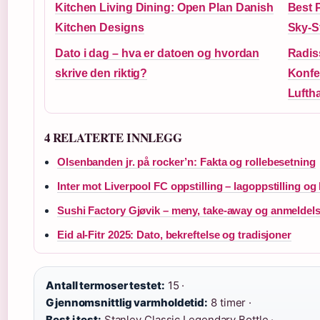
Kitchen Living Dining: Open Plan Danish
Best 
Kitchen Designs
Sky-S
Dato i dag – hva er datoen og hvordan
Radis
skrive den riktig?
Konfe
Lufth
4 RELATERTE INNLEGG
Olsenbanden jr. på rocker’n: Fakta og rollebesetning
Inter mot Liverpool FC oppstilling – lagoppstilling o
Sushi Factory Gjøvik – meny, take-away og anmeldel
Eid al-Fitr 2025: Dato, bekreftelse og tradisjoner
Antall termoser testet:
15 ·
Gjennomsnittlig varmholdetid:
8 timer ·
Best i test:
Stanley Classic Legendary Bottle ·