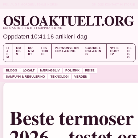
FRI, AUG 7
MORGENUTGAVE
NORSK
OM OSS
KONTAKT
HISTORIE
OSLOAKTUELT.ORG
OSLOAKTUELT NYHETSOPPDATERING
Oppdatert 10:41
16 artikler i dag
H
OM
KO
HIS
PERSONVERN
COOKIEE
NYHE
BL
J
OS
NTA
TOR
ERKLÆRING
RKLÆRIN
TSBR
O
E
S
KT
IE
G
EV
G
M
G
BLOGG
LOKALT
NÆRINGSLIV
POLITIKK
REISE
SAMFUNN & REGULERING
TEKNOLOGI
VERDEN
Beste termoser 
2026 – testet o