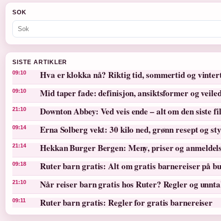
SOK
SISTE ARTIKLER
Hva er klokka nå? Riktig tid, sommertid og vinter
09:10
Mid taper fade: definisjon, ansiktsformer og veile
09:10
Downton Abbey: Ved veis ende – alt om den siste f
21:10
Erna Solberg vekt: 30 kilo ned, grønn resept og st
09:14
Hekkan Burger Bergen: Meny, priser og anmeldel
21:14
Ruter barn gratis: Alt om gratis barnereiser på bu
09:18
Når reiser barn gratis hos Ruter? Regler og unnt
21:10
Ruter barn gratis: Regler for gratis barnereiser
09:11