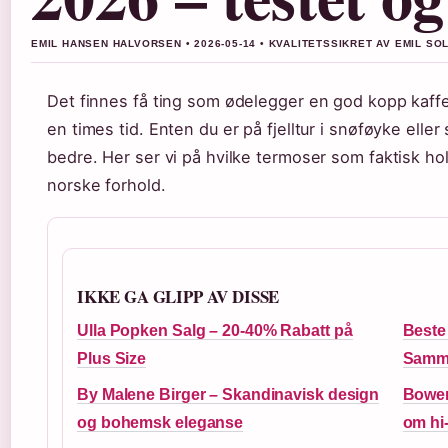
EMIL HANSEN HALVORSEN • 2026-05-14 • KVALITETSSIKRET AV EMIL S
Det finnes få ting som ødelegger en god kopp kaffe 
en times tid. Enten du er på fjelltur i snøføyke eller
bedre. Her ser vi på hvilke termoser som faktisk hol
norske forhold.
IKKE GA GLIPP AV DISSE
Ulla Popken Salg – 20-40% Rabatt på
Beste 
Plus Size
Samme
By Malene Birger – Skandinavisk design
Bowers
og bohemsk eleganse
om hi-