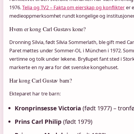
1976.
Telia og TV2 – Fakta om eierskap og konflikter
er 
medieoppmerksomhet rundt kongelige og institusjoner 
Hvem er kong Carl Gustavs kone?
Dronning Silvia, født Silvia Sommerlath, ble gift med Car
Paret møttes under Sommer-OL i München i 1972. Som
vertinne og tolk under lekene. Bryllupet fant sted i Sto
markerte en ny æra for det svenske kongehuset.
Har kong Carl Gustav barn?
Ekteparet har tre barn:
Kronprinsesse Victoria
(født 1977) – tronfø
Prins Carl Philip
(født 1979)