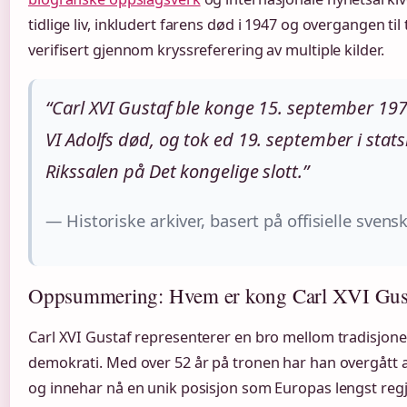
tidlige liv, inkludert farens død i 1947 og overgangen til
verifisert gjennom kryssreferering av multiple kilder.
“Carl XVI Gustaf ble konge 15. september 197
VI Adolfs død, og tok ed 19. september i sta
Rikssalen på Det kongelige slott.”
— Historiske arkiver, basert på offisielle svens
Oppsummering: Hvem er kong Carl XVI Gus
Carl XVI Gustaf representerer en bro mellom tradisjon
demokrati. Med over 52 år på tronen har han overgått al
og innehar nå en unik posisjon som Europas lengst regj