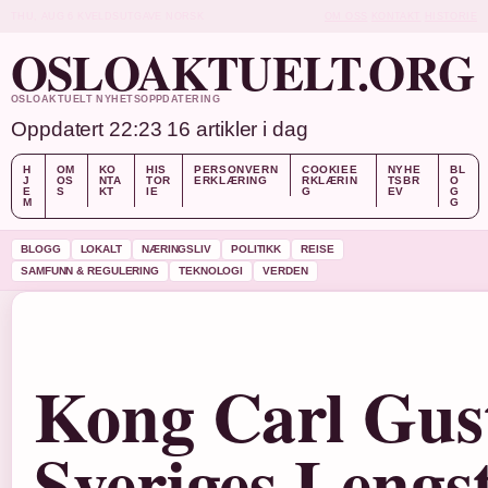
THU, AUG 6
KVELDSUTGAVE
NORSK
OM OSS
KONTAKT
HISTORIE
OSLOAKTUELT.ORG
OSLOAKTUELT NYHETSOPPDATERING
Oppdatert 22:23
16 artikler i dag
H
OM
KO
HIS
PERSONVERN
COOKIEE
NYHE
BL
J
OS
NTA
TOR
ERKLÆRING
RKLÆRIN
TSBR
O
E
S
KT
IE
G
EV
G
M
G
BLOGG
LOKALT
NÆRINGSLIV
POLITIKK
REISE
SAMFUNN & REGULERING
TEKNOLOGI
VERDEN
Kong Carl Gus
Sveriges Lengs