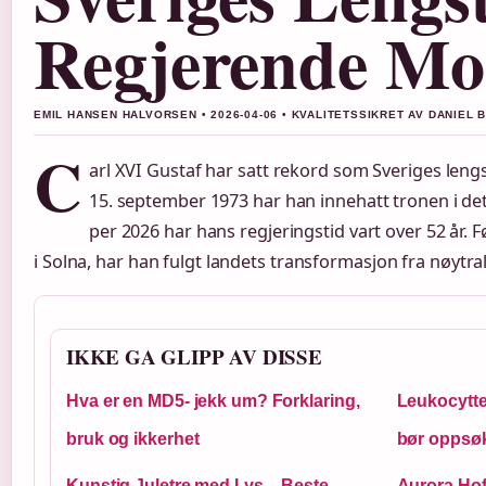
Regjerende M
EMIL HANSEN HALVORSEN • 2026-04-06 • KVALITETSSIKRET AV DANIEL 
C
arl XVI Gustaf har satt rekord som Sveriges len
15. september 1973 har han innehatt tronen i de
per 2026 har hans regjeringstid vart over 52 år. F
i Solna, har han fulgt landets transformasjon fra nøytr
IKKE GA GLIPP AV DISSE
Hva er en MD5- jekk um? Forklaring,
Leukocytter
bruk og ikkerhet
bør oppsøk
Kunstig Juletre med Lys – Beste
Aurora Hof