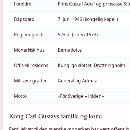
Foreldre
Prins Gustaf Adolf og prinsesse S
Dåpsdato
7. juni 1946 (kongelig kapell)
Regjeringstid
52+ år (siden 1973)
Monarkisk hus
Bernadotte
Offisiell residens
Kungliga slottet, Drottningholm
Militære grader
General og Admiral
Motto
«För Sverige – i tiden»
Kong Carl Gustavs familie og kone
Familielivet til den svenske monarken har vært offentlig