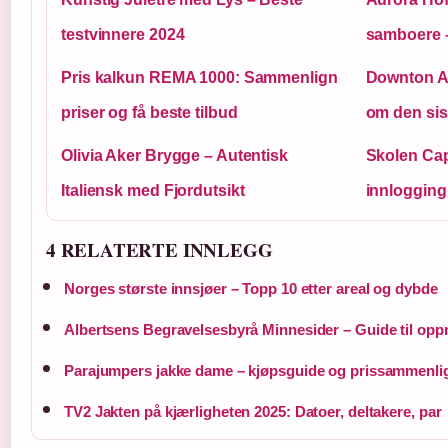
testvinnere 2024
samboere –
Pris kalkun REMA 1000: Sammenlign
Downton Ab
priser og få beste tilbud
om den sis
Olivia Aker Brygge – Autentisk
Skolen Ca
Italiensk med Fjordutsikt
innlogging
4 RELATERTE INNLEGG
Norges største innsjøer – Topp 10 etter areal og dybde
Albertsens Begravelsesbyrå Minnesider – Guide til oppr
Parajumpers jakke dame – kjøpsguide og prissammenli
TV2 Jakten på kjærligheten 2025: Datoer, deltakere, par