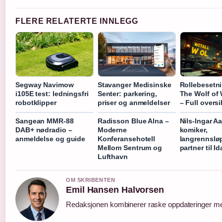
FLERE RELATERTE INNLEGG
Segway Navimow
Stavanger Medisinske
Rollebesetni
i105E test: ledningsfri
Senter: parkering,
The Wolf of 
robotklipper
priser og anmeldelser
– Full oversi
Sangean MMR-88
Radisson Blue Alna –
Nils-Ingar A
DAB+ nødradio –
Moderne
komiker,
anmeldelse og guide
Konferansehotell
langrennslø
Mellom Sentrum og
partner til I
Lufthavn
OM SKRIBENTEN
Emil Hansen Halvorsen
Redaksjonen kombinerer raske oppdateringer med 