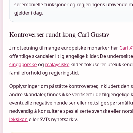
seremonielle funksjoner og regjeringens utøvende ma
gjelder i dag.
Kontroverser rundt kong Carl Gustav
I motsetning til mange europeiske monarker har
Carl X
offentlige skandaler i tilgjengelige kilder. De undersøkt
singaporske
og
malaysiske
kilder fokuserer utelukkende
familieforhold og regjeringstid.
Opplysninger om påståtte kontroverser, inkludert den så
andre skandaler, finnes ikke verifisert i de tilgjengelige 
eventuelle negative hendelser eller rettslige spørsmål kn
nødvendig å konsultere spesialiserte svenske eller nor
leksikon
eller SVTs nyhetsarkiv.