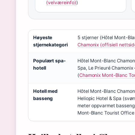
(velværeinfo)
)
Nøkkelfakta
Høyeste
5 stjerner (Hôtel Mont-Bl
om
stjernekategori
Chamonix (offisiell nettsid
hotell
i
Populært spa-
Hôtel Mont-Blanc Chamonix
hotell
Spa, Le Prieuré Chamonix –
Chamonix
(
Chamonix Mont-Blanc Touri
Mont-
Blanc
Hotell med
Hôtel Mont-Blanc Chamon
basseng
Heliopic Hotel & Spa (svø
meter oppvarmet basseng)
Mont-Blanc Tourist Office