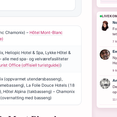
LIVEKO
No
Fo
anc Chamonix) –
Hôtel Mont-Blanc
te
e)
7 
Em
, Heliopic Hotel & Spa, Lykke Hôtel &
Ny
 alle med spa- og velværefasiliteter
Ho
st Office (offisiell turistguide)
)
9 
ix (oppvarmet utendørsbasseng),
An
mmebasseng), La Folie Douce Hotels (18
De
, Hôtel Alpina (takbasseng) – Chamonix
op
 (overnatting med basseng)
11