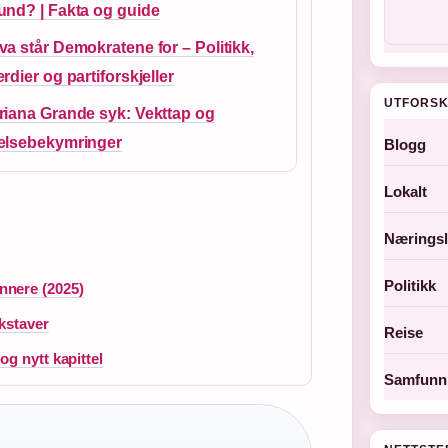
und? | Fakta og guide
va står Demokratene for – Politikk,
erdier og partiforskjeller
UTFORSK
riana Grande syk: Vekttap og
elsebekymringer
Blogg
Lokalt
Næringsl
Politikk
nnere (2025)
okstaver
Reise
g nytt kapittel
Samfunn 