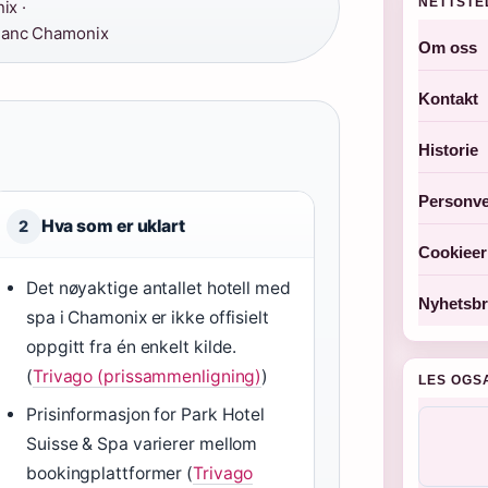
NETTSTE
ix ·
lanc Chamonix
Om oss
Kontakt
Historie
Personve
Hva som er uklart
2
Cookieer
Det nøyaktige antallet hotell med
Nyhetsbr
spa i Chamonix er ikke offisielt
oppgitt fra én enkelt kilde.
(
Trivago (prissammenligning)
)
LES OGS
Prisinformasjon for Park Hotel
Suisse & Spa varierer mellom
bookingplattformer (
Trivago