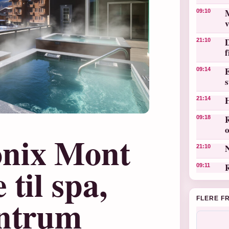
M
09:10
v
D
21:10
E
09:14
s
21:14
R
09:18
o
onix Mont
N
21:10
til spa,
R
09:11
entrum
FLERE F