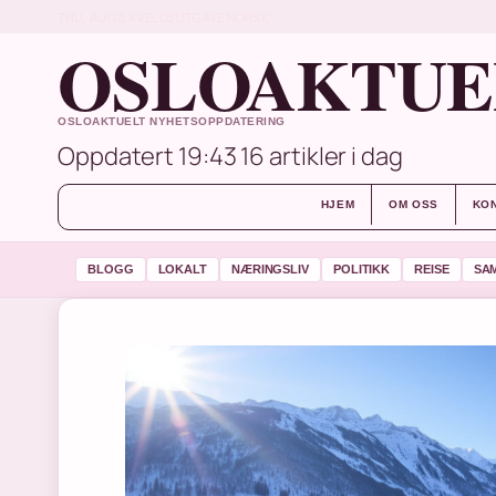
THU, AUG 6
KVELDSUTGAVE
NORSK
OSLOAKTUE
OSLOAKTUELT NYHETSOPPDATERING
Oppdatert 19:43
16 artikler i dag
HJEM
OM OSS
KO
BLOGG
LOKALT
NÆRINGSLIV
POLITIKK
REISE
SA