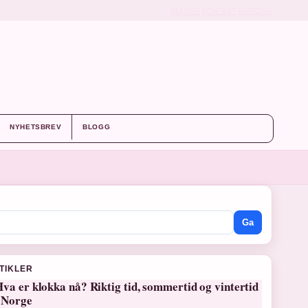
OM OSS
KONTAKT
HISTORIE
NYHETSBREV
BLOGG
Ga
RTIKLER
va er klokka nå? Riktig tid, sommertid og vintertid
i Norge