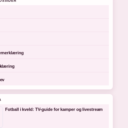
DSSIDER
rnerklæring
klæring
ev
A
Fotball i kveld: TV-guide for kamper og livestream