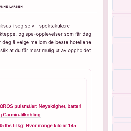
HANNE LARSEN
luksus i seg selv – spektakulære
akteppe, og spa-opplevelser som får deg
r deg å velge mellom de beste hotellene
 slik at du får mest mulig ut av oppholdet
OROS pulsmåler: Nøyaktighet, batteri
g Garmin-tilkobling
45 lbs til kg: Hvor mange kilo er 145