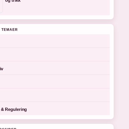
og trikk
 TEMAER
iv
& Regulering