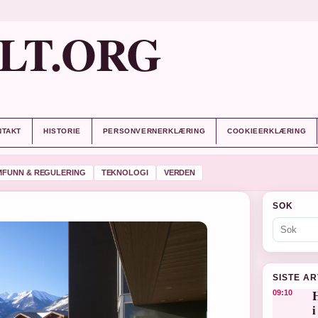
LT.ORG
NTAKT
HISTORIE
PERSONVERNERKLÆRING
COOKIEERKLÆRING
MFUNN & REGULERING
TEKNOLOGI
VERDEN
SOK
SISTE A
H
09:10