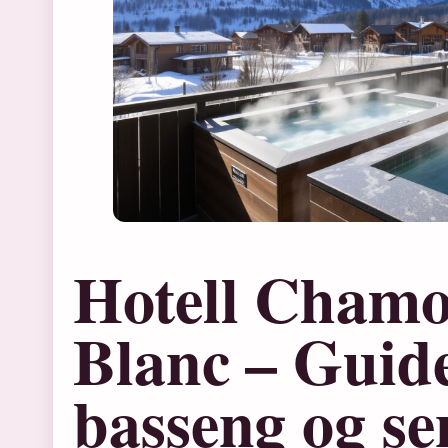
Hotell Cham
Blanc – Guide 
basseng og s