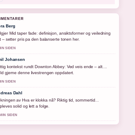
MMENTARER
ra Berg
lgjer Mid taper fade: definisjon, ansiktsformer og veiledning
tt – setter pris pa den balanserte tonen her.
MIN SIDEN
il Johansen
ttig kontekst rundt Downton Abbey: Ved veis ende – alt....
ld gjerne denne livestrengen oppdatert.
MIN SIDEN
dreas Dahl
kningen av Hva er klokka nå? Riktig tid, sommertid...
pleves solid og lett a folge.
 MIN SIDEN