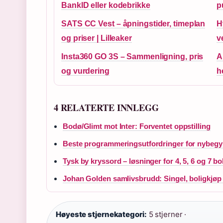
BankID eller kodebrikke
p
SATS CC Vest – åpningstider, timeplan
H
og priser | Lilleaker
v
Insta360 GO 3S – Sammenligning, pris
A
og vurdering
h
4 RELATERTE INNLEGG
Bodø/Glimt mot Inter: Forventet oppstilling
Beste programmeringsutfordringer for nybegy
Tysk by kryssord – løsninger for 4, 5, 6 og 7 b
Johan Golden samlivsbrudd: Singel, boligkjøp o
Høyeste stjernekategori:
5 stjerner ·