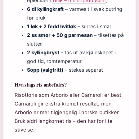
eplecider (
TINE – meieriprodusent
)
6 dl kyllingkraft
– varmes til svak putring
før bruk
1 løk + 2 fedd hvitløk
– surres i smør
2 ss smør + 50 g parmesan
– tilsettes på
slutten
2 kyllingbryst
– tas ut av kjøleskapet i
god tid, romtemperatur
Sopp (valgfritt)
– stekes separat
Hva slags ris anbefales?
Risottoris som Arborio eller Carnaroli er best.
Carnaroli gir ekstra kremet resultat, men
Arborio er mer tilgjengelig i norske butikker.
Bruk aldri langkornet ris – den har for lite
stivelse.