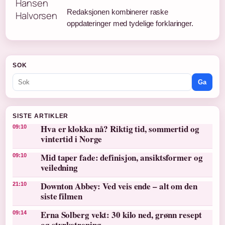
Redaksjonen kombinerer raske
oppdateringer med tydelige forklaringer.
SOK
Ga
SISTE ARTIKLER
Hva er klokka nå? Riktig tid, sommertid og
09:10
vintertid i Norge
Mid taper fade: definisjon, ansiktsformer og
09:10
veiledning
Downton Abbey: Ved veis ende – alt om den
21:10
siste filmen
Erna Solberg vekt: 30 kilo ned, grønn resept
09:14
og styrketrening