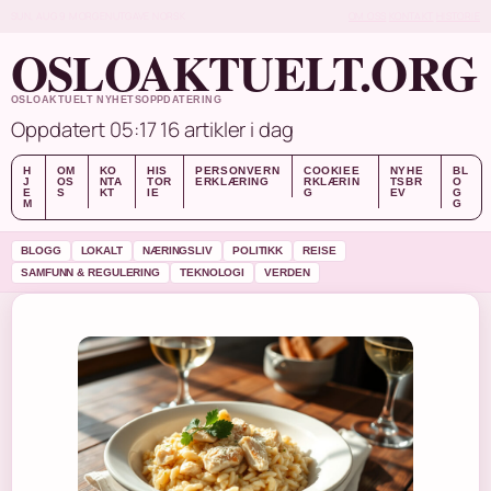
SUN, AUG 9
MORGENUTGAVE
NORSK
OM OSS
KONTAKT
HISTORIE
OSLOAKTUELT.ORG
OSLOAKTUELT NYHETSOPPDATERING
Oppdatert 05:17
16 artikler i dag
H
OM
KO
HIS
PERSONVERN
COOKIEE
NYHE
BL
J
OS
NTA
TOR
ERKLÆRING
RKLÆRIN
TSBR
O
E
S
KT
IE
G
EV
G
M
G
BLOGG
LOKALT
NÆRINGSLIV
POLITIKK
REISE
SAMFUNN & REGULERING
TEKNOLOGI
VERDEN