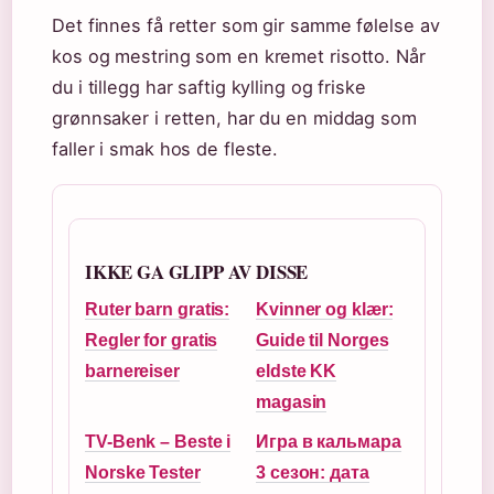
Det finnes få retter som gir samme følelse av
kos og mestring som en kremet risotto. Når
du i tillegg har saftig kylling og friske
grønnsaker i retten, har du en middag som
faller i smak hos de fleste.
IKKE GA GLIPP AV DISSE
Ruter barn gratis:
Kvinner og klær:
Regler for gratis
Guide til Norges
barnereiser
eldste KK
magasin
TV-Benk – Beste i
Игра в кальмара
Norske Tester
3 сезон: дата