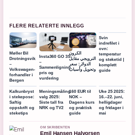
FLERE RELATERTE INNLEGG
Svin
indrefilet i
ovn:
Møller Bil
الكرون
temperatur
Insta360 GO 3S
Drotningsvik
النرويجي مقابل
og steketid |
–
–
الدولار: سعر
komplett
Sammenligning,
Volkswagen-
وتحويل وأسباب
guide
pris og
forhandler i
vurdering
Bergen
Kalkunbryst
Meningsmåling
160 EUR til
Uke 25 2025:
i stekepose:
valg 2025:
NOK –
16.–22. juni,
Saftig
Siste tall fra
Dagens kurs
helligdager
oppskrift og
NRK og TV2
og praktisk
og fridager i
steketips
guide
mai
OM SKRIBENTEN
Emil Hansen Halvorsen