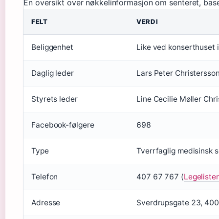
En oversikt over nøkkelinformasjon om senteret, baser
FELT
VERDI
Beliggenhet
Like ved konserthuset 
Daglig leder
Lars Peter Christersso
Styrets leder
Line Cecilie Møller Chr
Facebook-følgere
698
Type
Tverrfaglig medisinsk 
Telefon
407 67 767 (
Legeliste
Adresse
Sverdrupsgate 23, 400