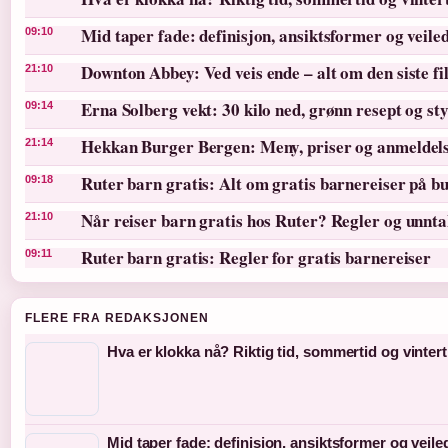
Mid taper fade: definisjon, ansiktsformer og veile
09:10
Downton Abbey: Ved veis ende – alt om den siste f
21:10
Erna Solberg vekt: 30 kilo ned, grønn resept og st
09:14
Hekkan Burger Bergen: Meny, priser og anmeldel
21:14
Ruter barn gratis: Alt om gratis barnereiser på bu
09:18
Når reiser barn gratis hos Ruter? Regler og unnt
21:10
Ruter barn gratis: Regler for gratis barnereiser
09:11
FLERE FRA REDAKSJONEN
Hva er klokka nå? Riktig tid, sommertid og vintert
Mid taper fade: definisjon, ansiktsformer og veil