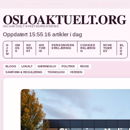
SAT, AUG 8
MIDTPA DAGEN-UTGAVE
NORSK
OM OSS
KONTAKT
HISTORIE
OSLOAKTUELT.ORG
OSLOAKTUELT NYHETSOPPDATERING
Oppdatert 15:55
16 artikler i dag
H
OM
KO
HIS
PERSONVERN
COOKIEE
NYHE
BL
J
OS
NTA
TOR
ERKLÆRING
RKLÆRIN
TSBR
O
E
S
KT
IE
G
EV
G
M
G
BLOGG
LOKALT
NÆRINGSLIV
POLITIKK
REISE
SAMFUNN & REGULERING
TEKNOLOGI
VERDEN