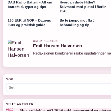
DAB Radio Batteri – Alt om
Hvordan døde Hitler?
batteritid, typer og tips
Selvmord med pistol i Berlin
1945
160 EUR til NOK – Dagens
Be te jampo mot fla :
kurs og praktisk guide
behandling og tip
OM SKRIBENTEN
Emil Hansen Halvorsen
Redaksjonen kombinerer raske oppdateringer med 
SOK
SISTE ARTIKLER
Hva er klokka nå? Riktig tid, sommertid og vinter
09:10