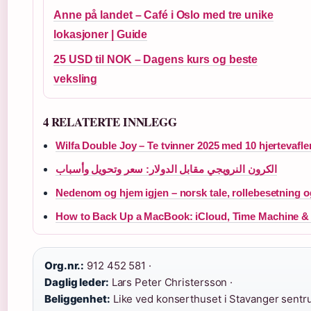
Anne på landet – Café i Oslo med tre unike
lokasjoner | Guide
25 USD til NOK – Dagens kurs og beste
veksling
4 RELATERTE INNLEGG
Wilfa Double Joy – Te tvinner 2025 med 10 hjertevafle
الكرون النرويجي مقابل الدولار: سعر وتحويل وأسباب
Nedenom og hjem igjen – norsk tale, rollebesetning 
How to Back Up a MacBook: iCloud, Time Machine & 
Org.nr.:
912 452 581 ·
Daglig leder:
Lars Peter Christersson ·
Beliggenhet:
Like ved konserthuset i Stavanger sentr