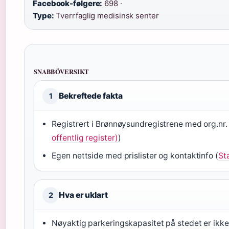
Facebook-følgere:
698 ·
Type:
Tverrfaglig medisinsk senter
SNABBÖVERSIKT
Bekreftede fakta
1
Registrert i Brønnøysundregistrene med org.nr.
offentlig register)
)
Egen nettside med prislister og kontaktinfo (
St
Hva er uklart
2
Nøyaktig parkeringskapasitet på stedet er ikke