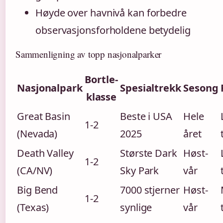
Høyde over havnivå kan forbedre
observasjonsforholdene betydelig
Sammenligning av topp nasjonalparker
Bortle-
Nasjonalpark
Spesialtrekk
Sesong
klasse
Great Basin
Beste i USA
Hele
1-2
(Nevada)
2025
året
Death Valley
Største Dark
Høst-
1-2
(CA/NV)
Sky Park
vår
Big Bend
7000 stjerner
Høst-
1-2
(Texas)
synlige
vår