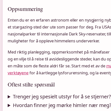
Oppsummering
Enten du er en erfaren astronom eller en nysgjerrig nyb
et stargazing-sted der ute som passer for deg. Fra US
nasjonalparker til internasjonale Dark Sky-reservater, ti
muligheter for å oppleve himmelens underverker.
Med riktig planlegging, oppmerksomhet på månefaser 
og en vilje til å reise til avsidesliggende steder, kan du 
en måte som de fleste aldri får se. Start med et av de
ma
verktøyene
for å kartlegge lysforurensning, og la event
Oftest stilte spørsmål
Trenger jeg spesielt utstyr for å se stjerner?
Hvordan finner jeg mørke himler nær meg