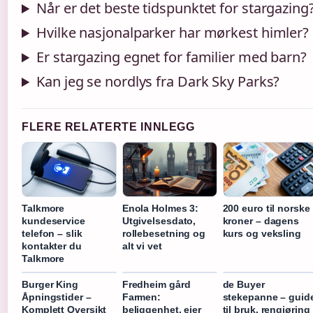
Når er det beste tidspunktet for stargazing
Hvilke nasjonalparker har mørkest himler?
Er stargazing egnet for familier med barn?
Kan jeg se nordlys fra Dark Sky Parks?
FLERE RELATERTE INNLEGG
Talkmore
Enola Holmes 3:
200 euro til norske
kundeservice
Utgivelsesdato,
kroner – dagens
telefon – slik
rollebesetning og
kurs og veksling
kontakter du
alt vi vet
Talkmore
Burger King
Fredheim gård
de Buyer
Åpningstider –
Farmen:
stekepanne – guid
Komplett Oversikt
beliggenhet, eier
til bruk, rengjøring