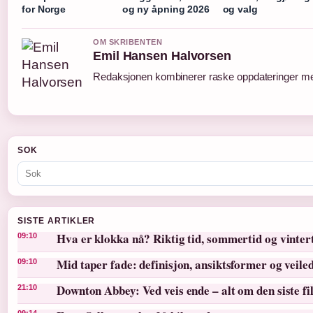
for Norge
og ny åpning 2026
og valg
OM SKRIBENTEN
Emil Hansen Halvorsen
Redaksjonen kombinerer raske oppdateringer med 
SOK
SISTE ARTIKLER
Hva er klokka nå? Riktig tid, sommertid og vinter
09:10
Mid taper fade: definisjon, ansiktsformer og veile
09:10
Downton Abbey: Ved veis ende – alt om den siste f
21:10
09:14