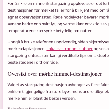
For å sikre en minnerik stargazing-opplevelse er det l
destinasjonen før mørket faller for å bli kjent med områ
egnet observasjonssted. Røde hodelykter bevarer mør
øynene bedre enn hvitt lys, og varme klær er viktig se
temperaturene kan synke betydelig om natten.
Unngå å bruke telefonen unødvendig, siden skjermlyset
mørkeadaptasjonen.
Lokale astronomiklubber
og sosia
stargazing-entusiaster kan gi verdifulle tips om aktuell
beste stedene i ditt område.
Oversikt over mørke himmel-destinasjoner
Valget av stargazing-destinasjon avhenger av flere fakt
enklere tilgjengelige fra store byer, mens andre tilbyr 
mørke himler blant de beste i verden.
Bekreftet informasjon