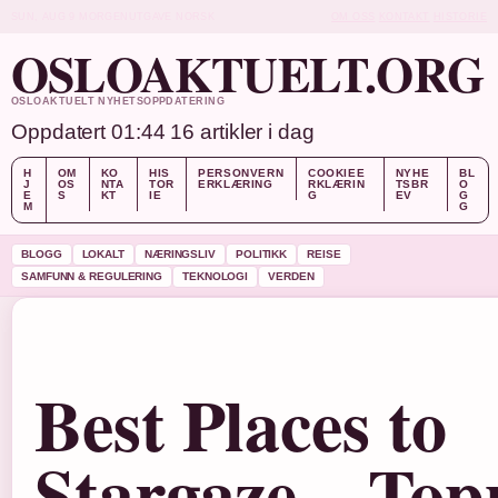
SUN, AUG 9
MORGENUTGAVE
NORSK
OM OSS
KONTAKT
HISTORIE
OSLOAKTUELT.ORG
OSLOAKTUELT NYHETSOPPDATERING
Oppdatert 01:44
16 artikler i dag
H
OM
KO
HIS
PERSONVERN
COOKIEE
NYHE
BL
J
OS
NTA
TOR
ERKLÆRING
RKLÆRIN
TSBR
O
E
S
KT
IE
G
EV
G
M
G
BLOGG
LOKALT
NÆRINGSLIV
POLITIKK
REISE
SAMFUNN & REGULERING
TEKNOLOGI
VERDEN
Best Places to
Stargaze – Top