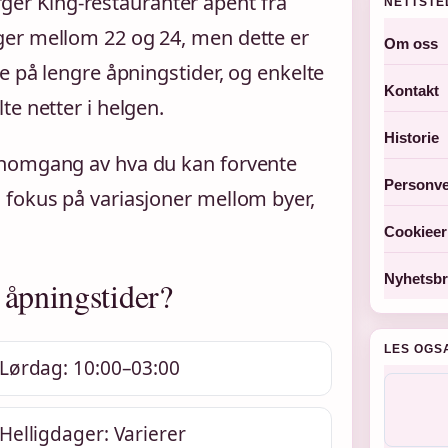
urger King-restauranter åpent fra
NETTSTE
ger mellom 22 og 24, men dette er
Om oss
e på lengre åpningstider, og enkelte
Kontakt
e netter i helgen.
Historie
nnomgang av hva du kan forvente
Personve
 fokus på variasjoner mellom byer,
Cookieer
Nyhetsbr
 åpningstider?
LES OGS
Lørdag: 10:00–03:00
Helligdager: Varierer