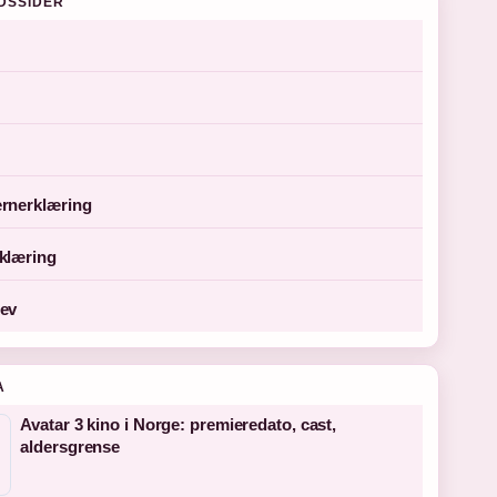
DSSIDER
rnerklæring
klæring
ev
A
Avatar 3 kino i Norge: premieredato, cast,
aldersgrense