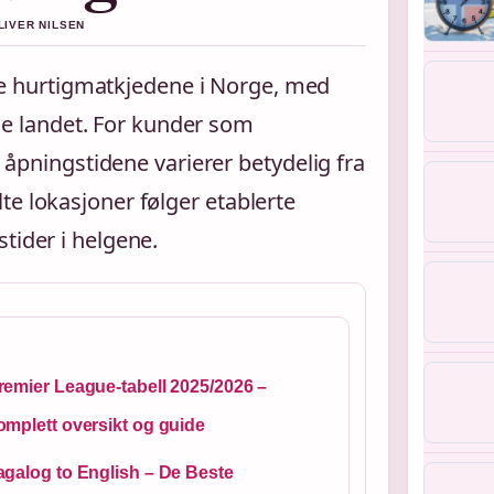
LIVER NILSEN
te hurtigmatkjedene i Norge, med
le landet. For kunder som
t åpningstidene varierer betydelig fra
te lokasjoner følger etablerte
tider i helgene.
remier League-tabell 2025/2026 –
omplett oversikt og guide
agalog to English – De Beste