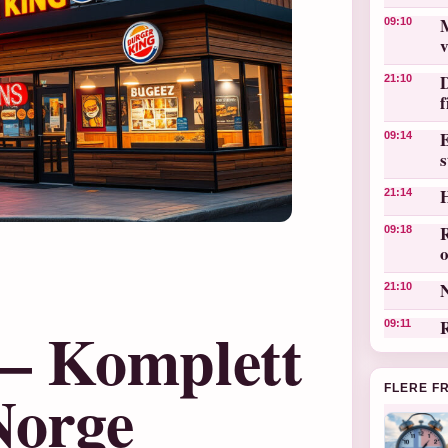
M
09:10
v
D
21:10
E
09:14
s
21:14
R
09:18
o
N
21:10
 – Komplett
R
09:11
Norge
FLERE F