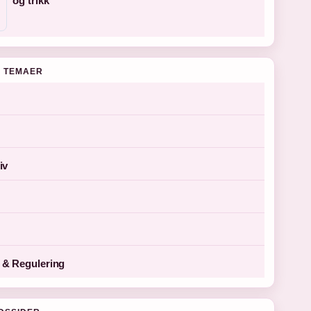
og trikk
 TEMAER
iv
& Regulering