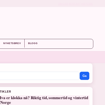
OM OSS
KONTAKT
HISTORIE
NYHETSBREV
BLOGG
Ga
RTIKLER
va er klokka nå? Riktig tid, sommertid og vintertid
i Norge