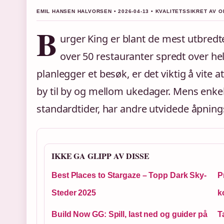
EMIL HANSEN HALVORSEN • 2026-04-13 • KVALITETSSIKRET AV O
B
urger King er blant de mest utbred
over 50 restauranter spredt over he
planlegger et besøk, er det viktig å vite a
by til by og mellom ukedager. Mens enkel
standardtider, har andre utvidede åpnings
IKKE GA GLIPP AV DISSE
Best Places to Stargaze – Topp Dark Sky-
P
Steder 2025
k
Build Now GG: Spill, last ned og guider på
T