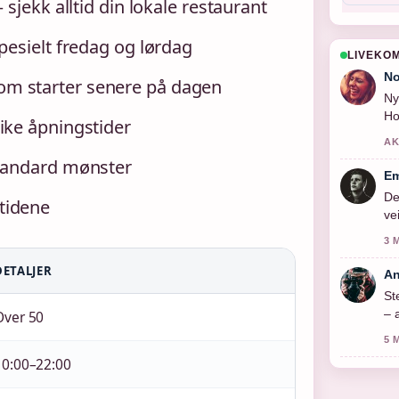
 sjekk alltid din lokale restaurant
pesielt fredag og lørdag
LIVEKO
No
om starter senere på dagen
Ny
Ho
ike åpningstider
AK
standard mønster
Em
De
tidene
ve
3 
DETALJER
An
St
– 
Over 50
5 
10:00–22:00