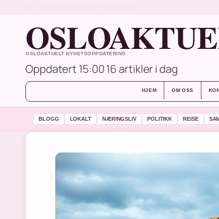
SAT, AUG 8
MIDTPA DAGEN-UTGAVE
NORSK
OSLOAKTUE
OSLOAKTUELT NYHETSOPPDATERING
Oppdatert 15:00
16 artikler i dag
HJEM
OM OSS
KO
BLOGG
LOKALT
NÆRINGSLIV
POLITIKK
REISE
SA