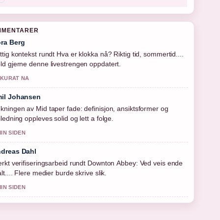
MMENTARER
ra Berg
ttig kontekst rundt Hva er klokka nå? Riktig tid, sommertid....
ld gjerne denne livestrengen oppdatert.
KURAT NA
il Johansen
kningen av Mid taper fade: definisjon, ansiktsformer og
iledning oppleves solid og lett a folge.
MIN SIDEN
dreas Dahl
erkt verifiseringsarbeid rundt Downton Abbey: Ved veis ende
alt.... Flere medier burde skrive slik.
MIN SIDEN