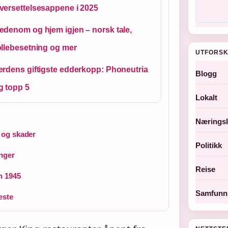
versettelsesappene i 2025
edenom og hjem igjen – norsk tale,
ollebesetning og mer
UTFORSK
erdens giftigste edderkopp: Phoneutria
Blogg
g topp 5
Lokalt
Næringsl
 og skader
Politikk
inger
Reise
n 1945
Samfunn 
este