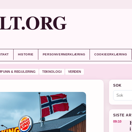
LT.ORG
NTAKT
HISTORIE
PERSONVERNERKLÆRING
COOKIEERKLÆRING
MFUNN & REGULERING
TEKNOLOGI
VERDEN
SOK
SISTE A
H
09:10