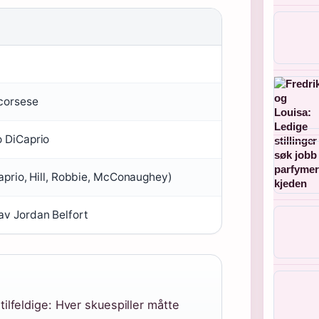
corsese
 DiCaprio
aprio, Hill, Robbie, McConaughey)
v Jordan Belfort
ilfeldige: Hver skuespiller måtte