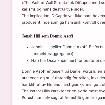
«The Wolf of Wall Street» tok DiCaprio med s
karisma og hans destruktive sider.
The implication: DiCaprio var ikke bare hoved
produsent, noe som ga ham unik kontroll over 
Jonah Hill som Donnie Azoff
Jonah Hill spiller Donnie Azoff, Belfort
(anmelderaggregator))
Han ble Oscar-nominert for beste biroll
Donnie Azoff er basert på Daniel Porush, en av
utseende og stil fullstendig for rollen, inklud
har blitt et av filmens mest gjenkjennelige tre
The catch: Hills karakter er en av de mest ov
Porush har selv sagt at fremstillingen er «ga