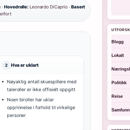
 ·
Hovedrolle:
Leonardo DiCaprio ·
Basert
elfort
UTFORSK
Blogg
Lokalt
Hva er uklart
2
Næringsl
Nøyaktig antall skuespillere med
Politikk
taleroller er ikke offisielt oppgitt
Reise
Noen biroller har uklar
opprinnelse i forhold til virkelige
Samfunn 
personer