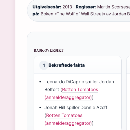
Utgivelsesår:
2013 ·
Regissør:
Martin Scorsese
på:
Boken «The Wolf of Wall Street» av Jordan B
RASK OVERSIKT
Bekreftede fakta
1
Leonardo DiCaprio spiller Jordan
Belfort (
Rotten Tomatoes
(anmelderaggregator)
)
Jonah Hill spiller Donnie Azoff
(
Rotten Tomatoes
(anmelderaggregator)
)