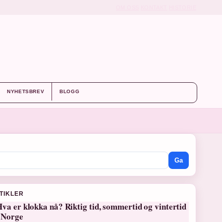
OM OSS
KONTAKT
HISTORIE
NYHETSBREV
BLOGG
Ga
RTIKLER
va er klokka nå? Riktig tid, sommertid og vintertid
i Norge