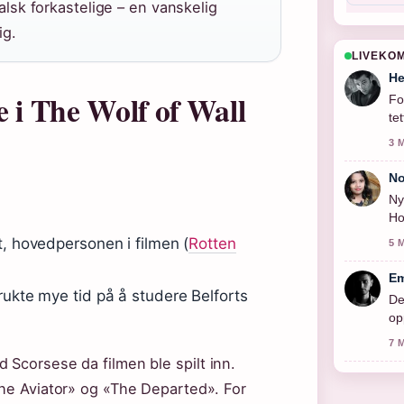
sk forkastelige – en vanskelig
ig.
LIVEKO
He
e i The Wolf of Wall
Fo
te
3 
No
Ny
Ho
t, hovedpersonen i filmen (
Rotten
5 
Em
rukte mye tid på å studere Belforts
De
op
7 
 Scorsese da filmen ble spilt inn.
The Aviator» og «The Departed». For