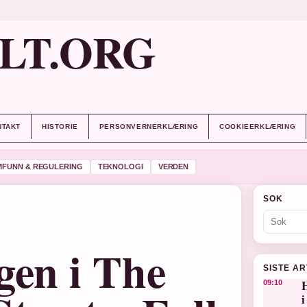
LT.ORG
NTAKT
HISTORIE
PERSONVERNERKLÆRING
COOKIEERKLÆRING
MFUNN & REGULERING
TEKNOLOGI
VERDEN
SOK
gen i The
SISTE A
H
09:10