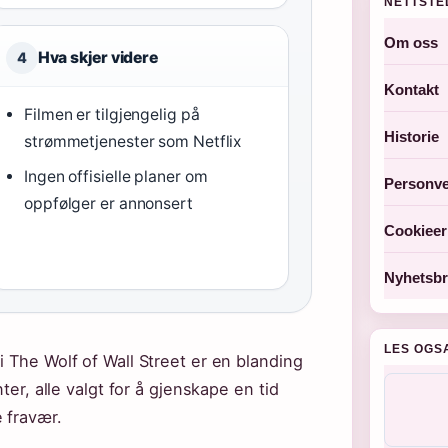
NETTSTE
Om oss
Hva skjer videre
4
Kontakt
Filmen er tilgjengelig på
Historie
strømmetjenester som Netflix
Ingen offisielle planer om
Personve
oppfølger er annonsert
Cookieer
Nyhetsbr
LES OGS
i The Wolf of Wall Street er en blanding
ter, alle valgt for å gjenskape en tid
 fravær.