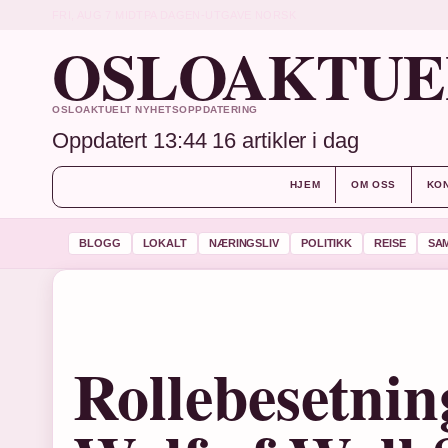
FRI, AUG 7
MIDTPA DAGEN-UTGAVE
NORSK
OSLOAKTUE
OSLOAKTUELT NYHETSOPPDATERING
Oppdatert 13:44
16 artikler i dag
HJEM
OM OSS
KO
BLOGG
LOKALT
NÆRINGSLIV
POLITIKK
REISE
SA
Rollebesetnin