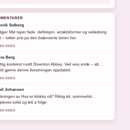
MMENTARER
nrik Solberg
lgjer Mid taper fade: definisjon, ansiktsformer og veiledning
tt – setter pris pa den balanserte tonen her.
MIN SIDEN
ra Berg
ttig kontekst rundt Downton Abbey: Ved veis ende – alt....
ld gjerne denne livestrengen oppdatert.
MIN SIDEN
il Johansen
kningen av Hva er klokka nå? Riktig tid, sommertid...
pleves solid og lett a folge.
MIN SIDEN