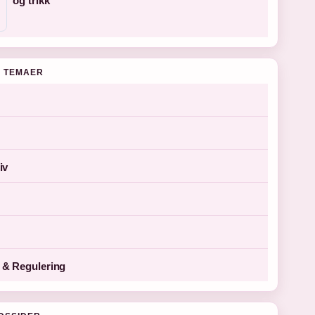
og trikk
 TEMAER
iv
& Regulering