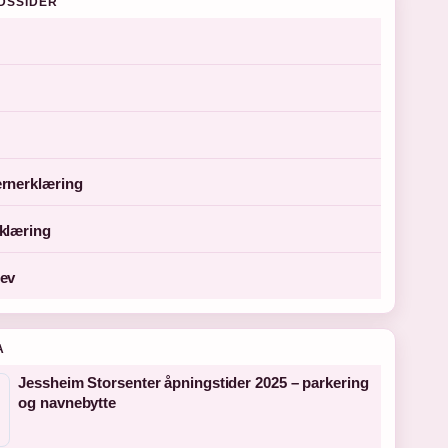
DSSIDER
rnerklæring
klæring
ev
A
Jessheim Storsenter åpningstider 2025 – parkering
og navnebytte