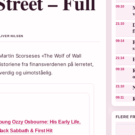
treet – Full
M
09:10
v
D
21:10
LIVER NILSEN
E
09:14
s
 Martin Scorseses «The Wolf of Wall
21:14
istoriene fra finansverdenen på lerretet,
R
09:18
verdig og uimotståelig.
o
N
21:10
R
09:11
FLERE F
oung Ozzy Osbourne: His Early Life,
lack Sabbath & First Hit