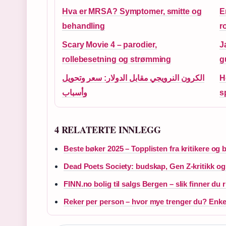
Hva er MRSA? Symptomer, smitte og
E
behandling
r
Scary Movie 4 – parodier,
J
rollebesetning og strømming
g
الكرون النرويجي مقابل الدولار: سعر وتحويل
H
وأسباب
s
4 RELATERTE INNLEGG
Beste bøker 2025 – Topplisten fra kritikere og 
Dead Poets Society: budskap, Gen Z-kritikk 
FINN.no bolig til salgs Bergen – slik finner du r
Reker per person – hvor mye trenger du? Enke