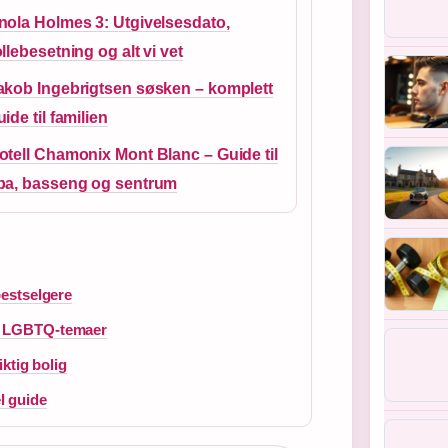
nola Holmes 3: Utgivelsesdato,
ollebesetning og alt vi vet
akob Ingebrigtsen søsken – komplett
uide til familien
otell Chamonix Mont Blanc – Guide til
pa, basseng og sentrum
bestselgere
og LGBTQ-temaer
iktig bolig
l guide