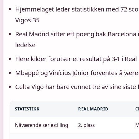
Hjemmelaget leder statistikken med 72 sc
Vigos 35
Real Madrid sitter ett poeng bak Barcelona 
ledelse
Flere kilder forutser et resultat på 3-1 i Rea
Mbappé og Vinícius Júnior forventes å være 
Celta Vigo har bare vunnet tre av sine sist
STATISTIKK
REAL MADRID
C
Nåværende seriestilling
2. plass
M