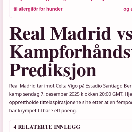
til allergifôr for hunder
og 
Real Madrid vs
Kampforhåndsv
Prediksjon
Real Madrid tar imot Celta Vigo på Estadio Santiago Be
kamp søndag 7. desember 2025 klokken 20:00 GMT. Hj
opprettholde tittelaspirasjonene sine etter at en femp
har krympet til bare ett poeng.
4 RELATERTE INNLEGG