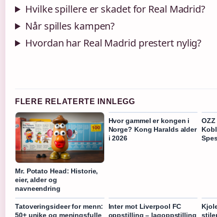
Hvilke spillere er skadet for Real Madrid?
Når spilles kampen?
Hvordan har Real Madrid prestert nylig?
FLERE RELATERTE INNLEGG
Hvor gammel er kongen i
OZZ 
Norge? Kong Haralds alder
Kobl
i 2026
Spes
Mr. Potato Head: Historie,
eier, alder og
navneendring
Tatoveringsideer for menn:
Inter mot Liverpool FC
Kjole
50+ unike og meningsfulle
oppstilling – lagoppstilling
stile