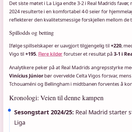
Det siste møtet i La Liga endte 3-2 i Real Madrids favør,
2024 resulterte i en komfortabel 4-0 seier for hjemme
reflekterer den kvalitetsmessige forskjellen mellom de 
Spillodds og betting
Ifølge spillselskaper er uavgjort tilgjengelig til
+220
, me
Vigo til
+195
.
Flere kilder
forutser et resultat på
3-1 i Re
Analytikere peker på at Real Madrids angrepsstyrke me
Vinícius Júnior
bør overvelde Celta Vigos forsvar, mens 
Tchouaméni og Bellingham i midtbanen forventes å kon
Kronologi: Veien til denne kampen
Sesongstart 2024/25:
Real Madrid starter 
Liga