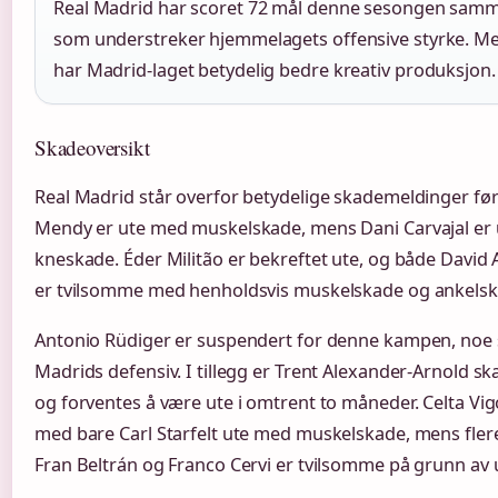
Real Madrid har scoret 72 mål denne sesongen samme
som understreker hjemmelagets offensive styrke. Med
har Madrid-laget betydelig bedre kreativ produksjon.
Skadeoversikt
Real Madrid står overfor betydelige skademeldinger f
Mendy er ute med muskelskade, mens Dani Carvajal er u
kneskade. Éder Militão er bekreftet ute, og både Davi
er tvilsomme med henholdsvis muskelskade og ankelsk
Antonio Rüdiger er suspendert for denne kampen, noe s
Madrids defensiv. I tillegg er Trent Alexander-Arnold 
og forventes å være ute i omtrent to måneder. Celta V
med bare Carl Starfelt ute med muskelskade, mens fler
Fran Beltrán og Franco Cervi er tvilsomme på grunn av 