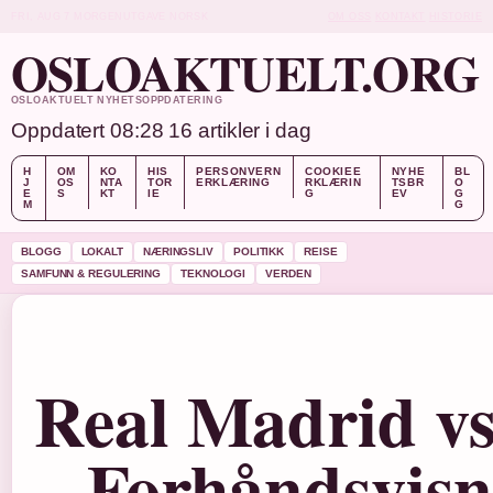
FRI, AUG 7
MORGENUTGAVE
NORSK
OM OSS
KONTAKT
HISTORIE
OSLOAKTUELT.ORG
OSLOAKTUELT NYHETSOPPDATERING
Oppdatert 08:28
16 artikler i dag
H
OM
KO
HIS
PERSONVERN
COOKIEE
NYHE
BL
J
OS
NTA
TOR
ERKLÆRING
RKLÆRIN
TSBR
O
E
S
KT
IE
G
EV
G
M
G
BLOGG
LOKALT
NÆRINGSLIV
POLITIKK
REISE
SAMFUNN & REGULERING
TEKNOLOGI
VERDEN
Real Madrid vs
– Forhåndsvisn