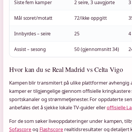
Siste fem kamper
2 seire, 3 uavgjorte
3
Mål scoret/motatt
72/ikke oppgitt
3
Innbyrdes – seire
25
4
Assist – sesong
50 (gjennomsnitt 34)
2
Hvor kan du se Real Madrid vs Celta Vigo
Kampen blir transmitert på ulike plattformer avhengig a
kamper er tilgjengelige gjennom offisielle kringkastere
sportskanaler og strømmetjenester. For oppdaterte send
anbefales det å sjekke lokale TV-guider eller
offisielle L
For de som søker liveoppdateringer under kampen, tilb
Sofascore
og
Flashscore
realtidsresultater og detaljert