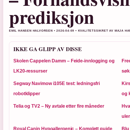
prediksjon
EMIL HANSEN HALVORSEN • 2026-04-09 • KVALITETSSIKRET AV MAJA H
IKKE GA GLIPP AV DISSE
Skolen Cappelen Damm – Feide-innlogging og
Fred
LK20-ressurser
søk
Segway Navimow i105E test: ledningsfri
Kir
robotklipper
og 
Telia og TV2 – Ny avtale etter fire måneder
Hva
ule
Royal Canin Hypoallergenic – Komplett guide
Blu